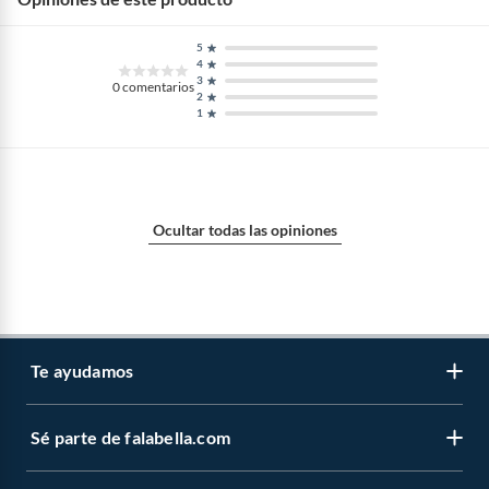
5
4
3
0
comentarios
2
1
Ocultar todas las opiniones
Te ayudamos
Sé parte de falabella.com
Venta telefónica
Centro de ayuda