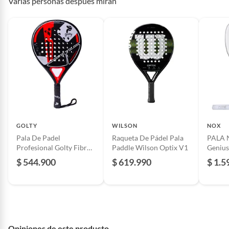
Varias personas después miran
GOLTY
WILSON
NOX
Pala De Padel
Raqueta De Pádel Pala
PALA 
Profesional Golty Fibra
Paddle Wilson Optix V1
Genius
De Carbono
XTREM
$ 544.900
$ 619.990
$ 1.5
Tapia
Opiniones de este producto