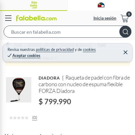
Inicia sesión
S
e
Home
Deportes y aire libre - Deportes de Raqueta
Padel
a
Revisa nuestras
políticas de privacidad
y
de
cookies
C
Aceptar cookies
r
e
Producto sin stock :(
r
c
r
a
h
r
Raqueta de padel con fibra de
B
DIADORA
carbono con nucleo de espuma flexible
a
FORZA Diadora
r
$ 799.990
(0)