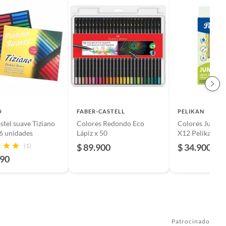
O
FABER-CASTELL
PELIKAN
astel suave Tiziano
Colores Redondo Eco
Colores Jumbo 
36 unidades
Lápiz x 50
X12 Pelikan
(1)
$ 89.900
$ 34.900
990
Patrocinado