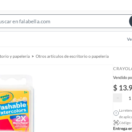
S
e
a
Ve
r
c
torio y papelería
Otros artículos de escritorio o papelería
h
B
CRAYOL
a
Vendido po
r
$ 13.
−
La reten
de aplic
Código
Entrega e