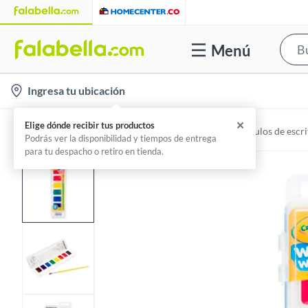
Menú
l
Ingresa tu ubicación
o
c
✕
Elige dónde recibir tus productos
Home
Libros, papelería y celebraciones - Artículos de escri
a
Podrás ver la disponibilidad y tiempos de entrega
para tu despacho o retiro en tienda.
t
i
o
n
-
i
c
o
n