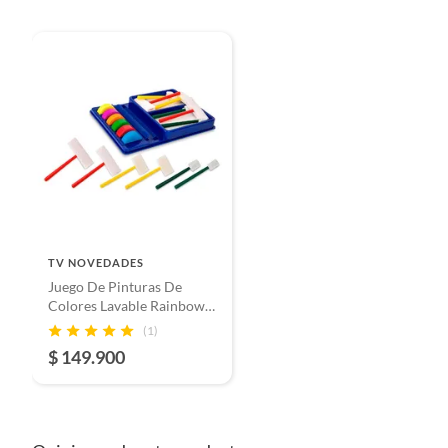
Restricciones de uso
No apto
piezas p
Evitar 
TV NOVEDADES
Juego De Pinturas De
Colores Lavable Rainbow
Art
(1)
$ 149.900