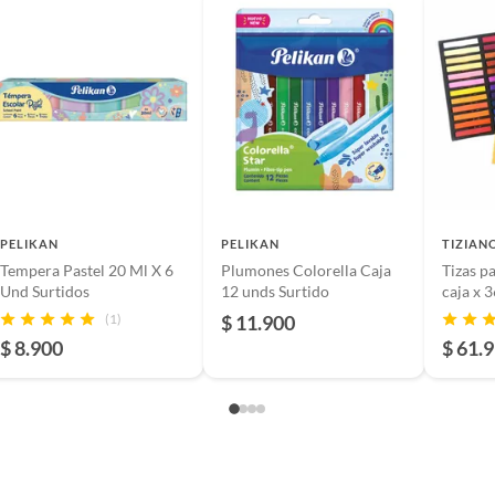
 x 1,9 cm x 6 cm
5
PELIKAN
PELIKAN
TIZIAN
Tempera Pastel 20 Ml X 6
Plumones Colorella Caja
Tizas p
Und Surtidos
12 unds Surtido
caja x 
(1)
$ 11.900
$ 8.900
$ 61.
m