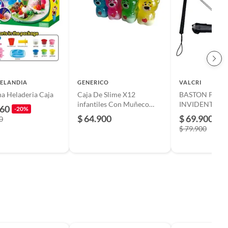
ELANDIA
GENERICO
VALCRI
ina Heladeria Caja
Caja De Slime X12
BASTON PLEG
infantiles Con Muñeco
INVIDENTE P
160
-20%
Oso
GIRATORIA
$ 64.900
$ 69.900
0
$ 79.900