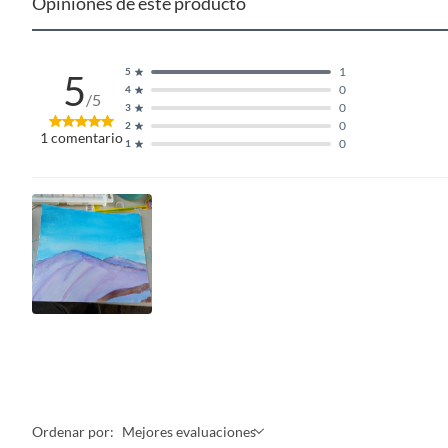
Opiniones de este producto
1
5
5
0
4
/5
0
3
0
2
1
comentario
0
1
Ordenar por:
Mejores evaluaciones