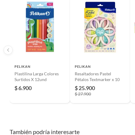
Incluye
1
Dimensiones
23,5 cm
Modelo
53-052
Color
Básicos
PELIKAN
PELIKAN
Plastilina Larga Colores
Resaltadores Pastel
Surtidos X 12und
Pétalos Textmarker x 10
País de origen
China
$ 6.900
$ 25.900
$ 27.900
Alto
23.5 c
Largo
1.9 cm
También podría interesarte