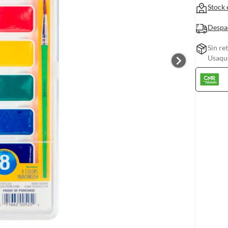
Stock 
Despa
Sin re
Usaquc