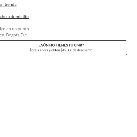
en tienda
cho a domicilio
tiro en un punto
n, Bogota D.c.
¿AÚN NO TIENES TU CMR?
Ábrela ahora y obtén $45.000 de descuento.