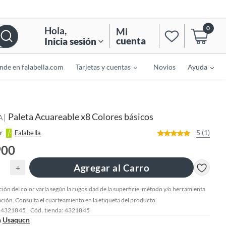
0
Hola
,
Mi
cuenta
Inicia sesión
nde en falabella.com
Tarjetas y cuentas
Novios
Ayuda
Paleta Acuareable x8 Colores básicos
|
A
5 (1)
r
Falabella
900
Agregar al Carro
+
ción del color varía según la rugosidad de la superficie, método y/o herramienta
ación. Consulta el cuarteamiento en la etiqueta del producto.
: 4321845
Cód. tienda: 4321845
n
Usaqucn