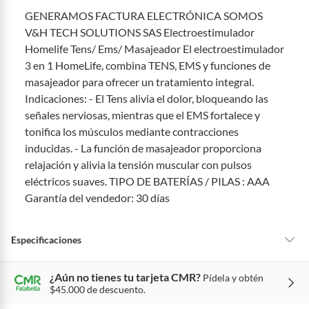
Tienes 5 días hábiles
para devolver por ley.
GENERAMOS FACTURA ELECTRÓNICA SOMOS
De conformidad con lo establecido en el artículo 47 de la Ley 1480 de
V&H TECH SOLUTIONS SAS Electroestimulador
2011 en armonía con el artículo 3 de la Ley 2439 de 2024, el término
Homelife Tens/ Ems/ Masajeador El electroestimulador
para que el cliente ejerza su derecho de retracto será de cinco (5) días
hábiles contados a partir de la recepción del producto, adicional el
3 en 1 HomeLife, combina TENS, EMS y funciones de
producto deberá estar en las mismas condiciones de la entrega; esto es,
masajeador para ofrecer un tratamiento integral.
en su caja original, con los sellos y sin uso.
Indicaciones: - El Tens alivia el dolor, bloqueando las
Tienes 30 días calendario
desde que recibes el producto para
señales nerviosas, mientras que el EMS fortalece y
pedir su devolución. Ten en cuenta que hay productos de ciertas
tonifica los músculos mediante contracciones
categorías no se pueden devolver si cambias de opinión:
inducidas. - La función de masajeador proporciona
Ten en cuenta que hay productos de ciertas categorías no se
relajación y alivia la tensión muscular con pulsos
pueden devolver si cambias de opinión:
Productos de uso
eléctricos suaves. TIPO DE BATERÍAS / PILAS : AAA
personal, alimentos, bebidas, suplementos, medicamentos,
Garantía del vendedor: 30 días
vitaminas, intangibles, licencias, eléctricos, electrodomésticos,
electrónicos, tecnología, colchones, muebles y máquinas
deportivas.
Especificaciones
Para conocer más sobre el derecho de retracto y nuestra política de
devolución ingresa a
https://www.falabella.com.co/falabella-
¿Aún no tienes tu tarjeta CMR?
Pídela y obtén
co/page/legales-informacion-legal-retail
.
Cuidado del producto
ninguno
$45.000 de descuento.