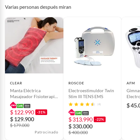
Varias personas después miran
Condicion del
Nuevo
producto
Registro SIC
ninguno
Modo de fabricación
Industrial
Instrucciones de uso
ninguno
CLEAR
ROSCOE
AFM
Manta Eléctrica
Electroestimuldor Twin
Gimnas
Nombre del
home life
Masajeador Fisioterapia
Stim III TENS EMS
Electr
fabricante o
Alivio Dolor Térmica No
$ 45.
importador
(4)
Generica
$ 122.990
-31%
$ 129.900
$ 313.990
-22%
Requiere Serial
No
$ 179.000
$ 330.000
Number
Patrocinado
$ 400.000