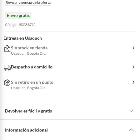
Revisar vigencia de la oferta
Envío
gratis
Código: 153388712
Entrega en
Usaqucn
Sin stock en tienda
Usaqucn, Bogota D.c.
Despacho a domicilio
Sin retiro en un punto
Usaqucn, Bogota D.c.
Devolver es fácil y gratis
Queremos que estés feliz con tu compra y que sientas nuestro respaldo
en todo momento. Por eso, como clientes cuentas con garantías y
Información adicional
derechos que puedes ejercer si necesitas hacer una devolución.