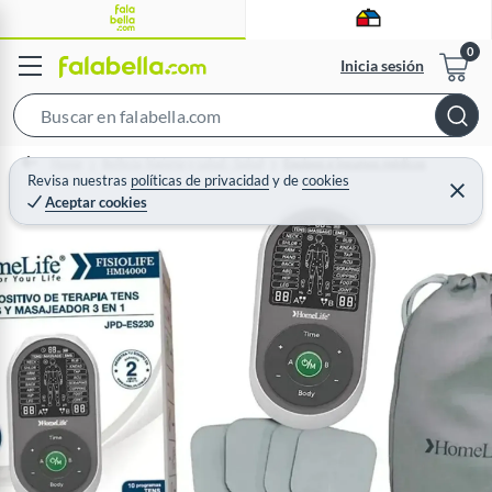
Inicia sesión
S
e
Home
Belleza, higiene y salud - Salud
Equipos e insumos médicos
a
Revisa nuestras
políticas de privacidad
y
de
cookies
C
Aceptar cookies
r
e
r
c
r
a
h
r
B
a
r