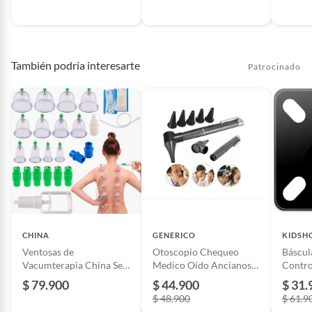
Unidad de medida
Unidad
Registro sanitario
20221253109
También podría interesarte
Patrocinado
Cantidad de paquetes
1
Restricciones de uso
ninguno
CHINA
GENERICO
KIDSH
Ventosas de
Otoscopio Chequeo
Báscul
Vacumterapia China Set
Medico Oido Ancianos
Contro
X12
Adultos Ancianos Nños
Blueto
$ 79.900
$ 44.900
$ 31.
$ 48.900
$ 61.9