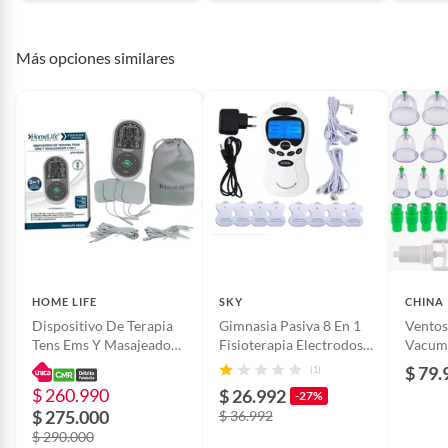
Recomendaciones de
ninguno
Más opciones similares
uso
Cantidad contenida
1
en el empaque
Modelo
HM14000 JPD-ES230
País de origen
Colombia
HOME LIFE
SKY
CHINA
Dispositivo De Terapia
Gimnasia Pasiva 8 En 1
Ventos
Medida/volumen
15
Tens Ems Y Masajeador
Fisioterapia Electrodos
Vacumt
3 En 1 Homelife
Masajeador
X12
$ 79.
(1)
HM14000 JPD-ES230
$ 260.990
Peso del producto
0.053
$ 26.992
-27%
FISIOLIFE
$ 275.000
$ 36.992
$ 290.000