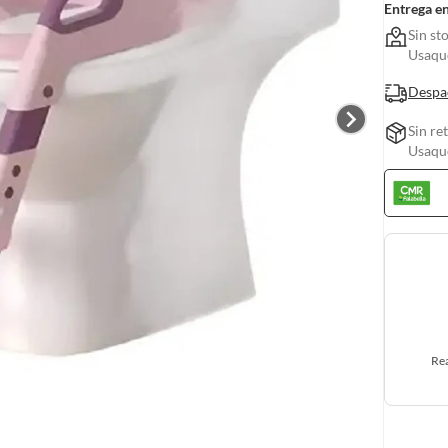
Entrega e
Sin st
Usaquc
Despa
Sin re
Usaquc
Rea