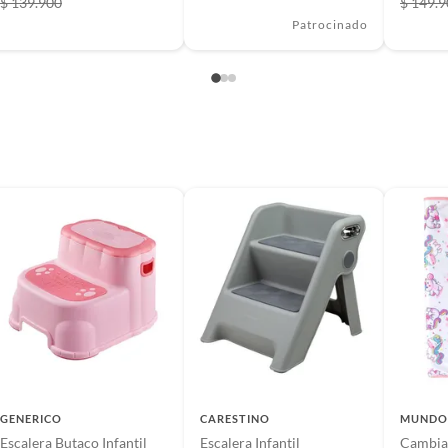
$ 139.900
$ 149.
Patrocinado
30
a para inodoro de bebe
 bajo supervicion de un adulto responsable
as para inodoro de bebe
GENERICO
CARESTINO
MUNDO
Escalera Butaco Infantil
Escalera Infantil
Cambia