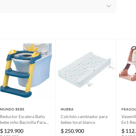
dita del bebe importadora
 bajo supervicion de un adulto responsable
al
 bajo supervicion de un adulto responsable
MUNDO BEBE
NUBBA
FRAGOL
Reductor Escalera Baño
Colchón cambiador para
Vasenil
 bajo supervicion de un adulto responsable
bebe niño Bacinilla Para
bebes toral blanco
En1 Re
Bebé
Entren
$ 129.900
$ 250.900
$ 112