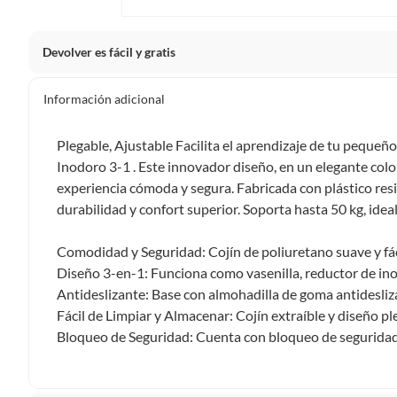
Devolver es fácil y gratis
Queremos que estés feliz con tu compra y que sientas nue
Información adicional
clientes cuentas con garantías y derechos que puedes ejerc
Tienes 5 días hábiles
para devolver por ley.
Plegable, Ajustable Facilita el aprendizaje de tu pequeñ
De conformidad con lo establecido en el artículo 47 de la L
Inodoro 3-1 . Este innovador diseño, en un elegante colo
2439 de 2024, el término para que el cliente ejerza su dere
experiencia cómoda y segura. Fabricada con plástico resi
a partir de la recepción del producto, adicional el product
durabilidad y confort superior. Soporta hasta 50 kg, idea
esto es, en su caja original, con los sellos y sin uso.
Tienes 30 días calendario
desde que recibes el producto para
Comodidad y Seguridad: Cojín de poliuretano suave y fáci
ciertas categorías no se pueden devolver si cambias de opinión
Diseño 3-en-1: Funciona como vasenilla, reductor de in
Ten en cuenta que hay productos de ciertas categorías no se
Antideslizante: Base con almohadilla de goma antidesliza
personal, alimentos, bebidas, suplementos, medicamentos, vitam
Fácil de Limpiar y Almacenar: Cojín extraíble y diseño 
electrónicos, tecnología, colchones, muebles y máquinas depor
Bloqueo de Seguridad: Cuenta con bloqueo de seguridad
Para conocer más sobre el derecho de retracto y nuestra po
https://www.falabella.com.co/falabella-co/page/legales-in