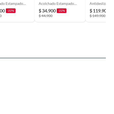
ado Estampado
Acolchado Estampado
Antideslizante
rgico Impermeable
Antialergico Impermeable
900
$ 34.900
$ 119.900
-22%
-22%
-
0
$ 44.900
$ 149.900