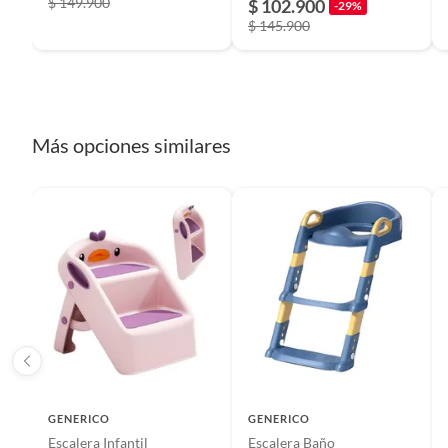
$ 149.900
$ 102.900
Color
Rosado
-29%
$ 145.900
Dimensiones
70x30x
Incluye
escaler
Más opciones similares
Restricciones de uso
revisar
Modelo
escaler
País de origen
China
Material
ABS
GENERICO
GENERICO
Escalera Infantil
Escalera Baño
Garantía
1 mes