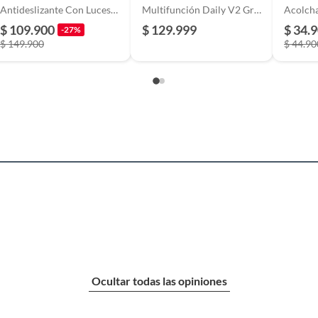
Antideslizante Con Luces
Multifunción Daily V2 Gris
Acolch
Para Baño
Carestino
Antiale
$ 109.900
$ 129.999
$ 34.
-27%
ega revisado
$ 149.900
$ 44.90
Ocultar todas las opiniones