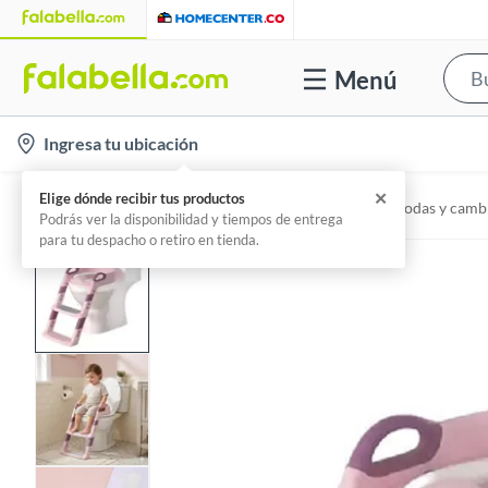
Menú
l
Ingresa tu ubicación
o
c
✕
Elige dónde recibir tus productos
Home
Mundo Bebé - Dormitorio Bebé
Cómodas y camb
a
Podrás ver la disponibilidad y tiempos de entrega
para tu despacho o retiro en tienda.
t
i
o
n
-
i
c
o
n