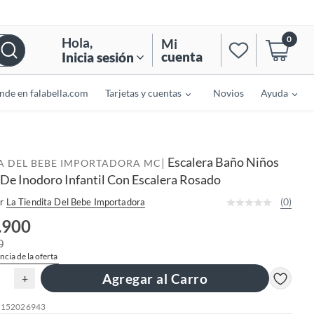
0
Hola
,
Mi
cuenta
Inicia sesión
nde en falabella.com
Tarjetas y cuentas
Novios
Ayuda
Escalera Baño Niños
|
TA DEL BEBE IMPORTADORA MC
 De Inodoro Infantil Con Escalera Rosado
(0)
r
La Tiendita Del Bebe Importadora
.900
0
ncia de la oferta
Agregar al Carro
+
: 152026943