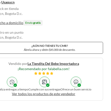
n
Usaqucn
ock en tienda
n, Bogota D.c.
cho a domicilio
Envío
gratis
tiro en un punto
n, Bogota D.c.
¿AÚN NO TIENES TU CMR?
Ábrela ahora y obtén $45.000 de descuento.
Vendido por
La Tiendita Del Bebe Importadora
¡Recomendado por falabella.com!
liza entregas a tiempo
Cumple con sus entregas
Ofrece un buen servicio
Ver todos los productos de este vendedor