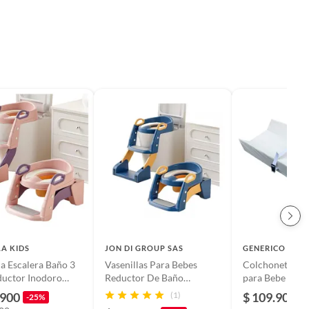
A KIDS
JON DI GROUP SAS
GENERICO
la Escalera Baño 3
Vasenillas Para Bebes
Colchoneta Ca
ductor Inodoro
Reductor De Baño
para Bebe
amiento Rosa
Escalera Inodoro 3-1
.900
(1)
$ 109.900
-25%