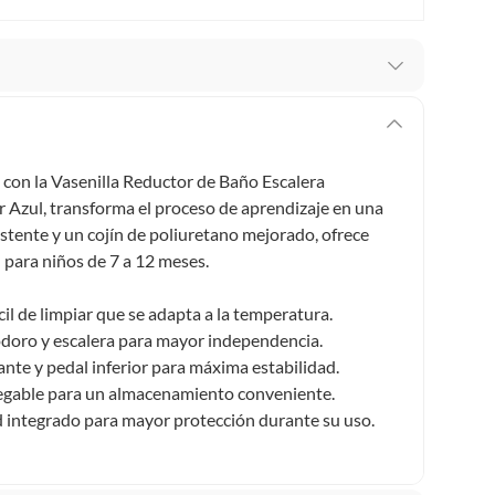
stro respaldo en todo momento. Por eso, como
er si necesitas hacer una devolución.
o con la Vasenilla Reductor de Baño Escalera
ey 1480 de 2011 en armonía con el artículo 3 de la Ley
r Azul, transforma el proceso de aprendizaje en una
cho de retracto será de cinco (5) días hábiles contados
stente y un cojín de poliuretano mejorado, ofrece
o deberá estar en las mismas condiciones de la entrega;
l para niños de 7 a 12 meses.
 pedir su devolución. Ten en cuenta que hay productos de
l de limpiar que se adapta a la temperatura.
:
odoro y escalera para mayor independencia.
 pueden devolver si cambias de opinión:
Productos de uso
nte y pedal inferior para máxima estabilidad.
inas, intangibles, licencias, eléctricos, electrodomésticos,
plegable para un almacenamiento conveniente.
tivas.
 integrado para mayor protección durante su uso.
lítica de devolución ingresa a
formacion-legal-retail
.