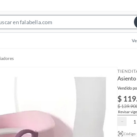
S
e
a
Ve
r
c
iadores
h
B
TIENDI
a
Asiento
r
Vendido po
$ 119
$ 139.90
Revisar vige
−
Código