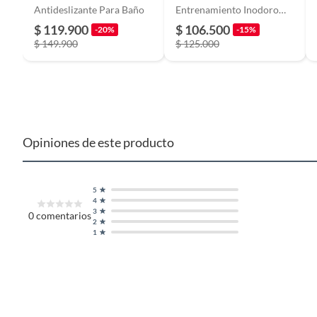
Antideslizante Para Baño
Entrenamiento Inodoro
Niños
$ 119.900
$ 106.500
-20%
-15%
Detalle de la garantía
se entr
$ 149.900
$ 125.000
Cantidad de paquetes
1
Opiniones de este producto
5
4
3
0
comentarios
2
1