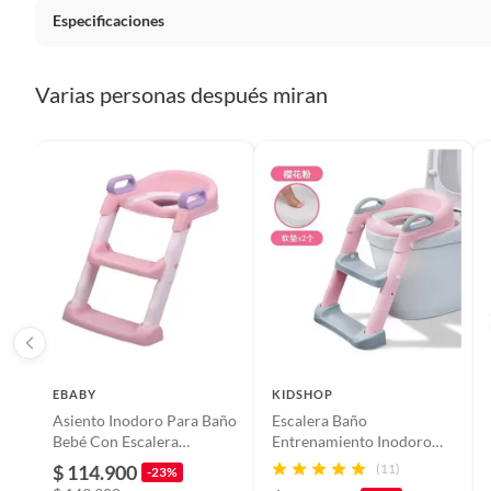
Especificaciones
Condicion del producto
Nuevo
Varias personas después miran
Nombre del fabricante o importador
la tien
Cuidado del producto
revisar
Modo de fabricación
Industri
Forma de uso
revisar
EBABY
KIDSHOP
Asiento Inodoro Para Baño
Escalera Baño
Recomendaciones de uso
revisar
Bebé Con Escalera
Entrenamiento Inodoro
Entrenamiento
Niños OS1 Rosado
$ 114.900
(11)
-23%