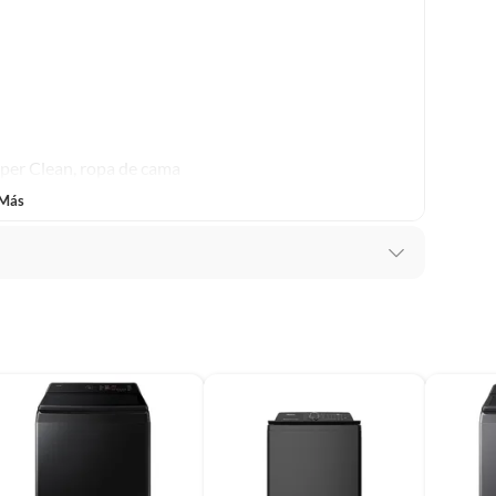
lítica de devolución ingresa a
formacion-legal-retail
.
uper Clean, ropa de cama
 Más
ico
NG ELECTRONICS