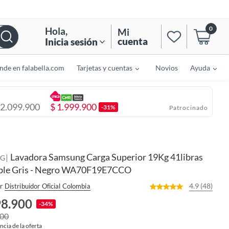
0
Hola
,
Mi
cuenta
Inicia sesión
nde en falabella.com
Tarjetas y cuentas
Novios
Ayuda
2.099.900
$
1.999.900
-31%
Patrocinado
Lavadora Samsung Carga Superior 19Kg 41libras
|
NG
ble Gris - Negro WA70F19E7CCO
4.9 (48)
r
Distribuidor Oficial Colombia
98.900
-34%
000
ncia de la oferta