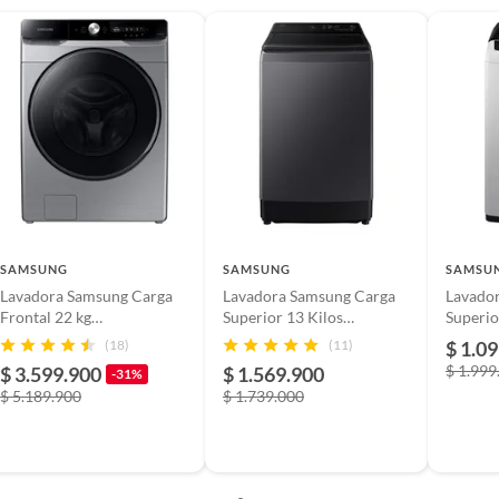
M
41 LBS
M
SAMSUNG
SAMSUNG
SAMSU
Lavadora Samsung Carga
Lavadora Samsung Carga
Lavado
Frontal 22 kg
Superior 13 Kilos
Superio
WF22C6400AP/CO
WA70F13E4CCO Gris
STORM
(18)
(11)
$ 1.0
Grafito
WA90C
$ 1.999
$ 3.599.900
$ 1.569.900
-31%
es
$ 5.189.900
$ 1.739.000