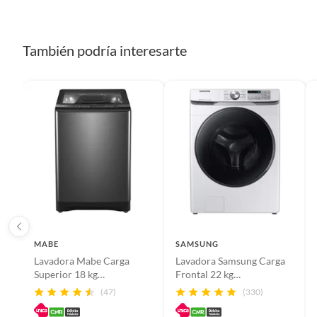
Características
Cuenta 
También podría interesarte
Dimensiones
109.3 x
Material del tambor
Acero i
Peso del producto
45 Kg
Consumo de agua
200 Lt/
MABE
Potencia
SAMSUNG
W
Lavadora Mabe Carga
Lavadora Samsung Carga
Superior 18 kg
Frontal 22 kg
LMA8120WDGAB0
WF22R6270AW/CO
Eficiencia energética
A
(47)
(330)