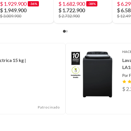
$ 1.929.900
$ 1.682.900
$ 6.2
-36%
-38%
Laundr
r
$ 1.949.900
$ 1.722.900
$ 6.5
|WH22
$ 3.009.900
$ 2.732.900
$ 12.49
M
tica
HAC
trica 15 kg |
Lav
LA1
Por
F
$
2
 60 Hz
Patrocinado
 LED