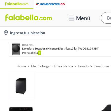
Menú
l
Ingresa tu ubicación
o
c
HISENSE
Lavadora Secadora Hisense Electrica 15 kg | WD3S1543BT
a
Por
Falabella
t
i
Home
Electrohogar - Línea blanca
Lavado
Lavadoras
o
n
-
i
c
o
n