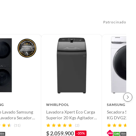
Patrocinado
NG
WHIRLPOOL
SAMSUNG
e Lavado Samsung
Lavadora Xpert Eco Carga
Secadora Sams
 Lavadora Secadora
Superior 20 Kgs Agitador
KG DVG22R6
Con IA, WiFi y
Gris Tempest
(51)
(2)
sador Automático
$ 2.059.900
-35%
n y Suavizante |