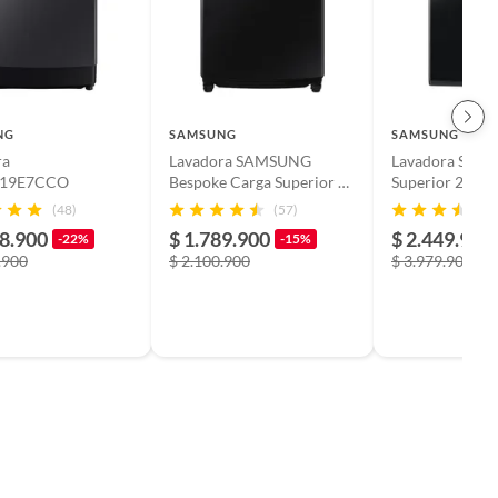
NG
SAMSUNG
SAMSUNG
ra
Lavadora SAMSUNG
Lavadora Sams
19E7CCO
Bespoke Carga Superior AI
Superior 23 kg
Wash 19 Kilos
WA23C3554G
(48)
(57)
WA80F19S8BCO Negra
08.900
$ 1.789.900
$ 2.449.900
-22%
-15%
.900
$ 2.100.900
$ 3.979.900