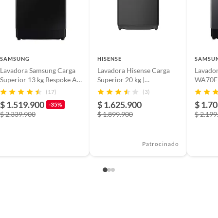
SAMSUNG
HISENSE
SAMSU
Lavadora Samsung Carga
Lavadora Hisense Carga
Lavado
 de garantía en el comprensor y 1 año en el resto de
Superior 13 kg Bespoke AI
Superior 20 kg |
WA70F
entes
Wash WA80F13S5BCO
WT5I2023DB
(17)
(3)
uper Clean, ropa de cama
$ 1.519.900
$ 1.625.900
$ 1.7
-35%
de usuario, Mangueras
$ 2.339.900
$ 1.899.900
$ 2.199
to de componentes
Patrocinado
19E7CCO
CM
egro