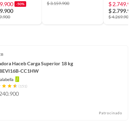
99.900
$ 3.159.900
$ 2.749.900
-50%
y Hub Bespoke
89.900
$ 2.799.900
DBH570GVCO
9.900
$ 4.269.900
EB
adora Haceb Carga Superior 18 kg
8EVI16B-CC1HW
alabella
(151)
.240.900
Patrocinado