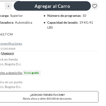
Agregar al Carro
+
 carga
:
Superior
Número de programas
:
10
 lavadora
:
Automática
Capacidad de lavado
:
19 KG 41
LBS
63.7 CM
especificaciones
: 151818468
n
Usaqucn
ock en tienda
n, Bogota D.c.
cho a domicilio
Envío
gratis
tiro en un punto
n, Bogota D.c.
¿AÚN NO TIENES TU CMR?
Ábrela ahora y obtén $45.000 de descuento.