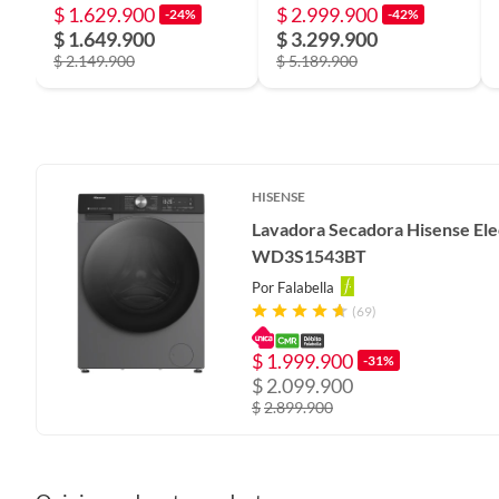
$ 1.629.900
$ 2.999.900
-24%
-42%
Tipo de carga
Superio
$ 1.649.900
$ 3.299.900
$ 2.149.900
$ 5.189.900
Profundidad
70,1 C
Tipo de lavadora
Automá
HISENSE
Lavadora Secadora Hisense Elec
Número de programas
10
WD3S1543BT
Por
Falabella
Cantidad de paquetes
1
(69)
$
1.999.900
-31%
Voltaje
120 V /
$
2.099.900
$
2.899.900
Tipo de pantalla
Digital