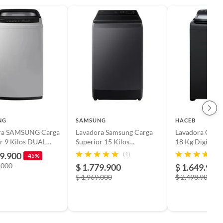
NG
SAMSUNG
HACEB
ra SAMSUNG Carga
Lavadora Samsung Carga
Lavadora Carga
r 9 Kilos DUAL
Superior 15 Kilos
18 Kg Digital G
WA70F15E4CCO Gris
18EVI16B-CC
99.900
(1)
-45%
G4240BYCO Gris
Grafito
.000
$ 1.779.900
$ 1.649.900
$ 1.969.000
$ 2.498.900