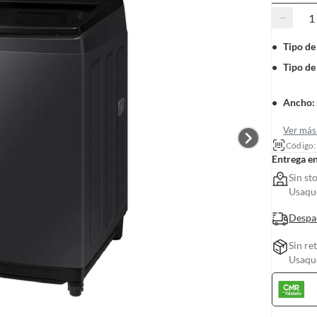
−
Tipo de
Tipo de
Ancho
:
Ver más 
Código
Entrega e
Sin st
Usaquc
Despa
Sin re
Usaquc