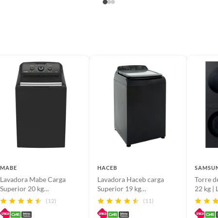
con wifi,Filtro
 70.1 x 63.7 CM
noxidable
Ciclo
MABE
HACEB
SAMSU
Lavadora Mabe Carga
Lavadora Haceb carga
Torre d
Superior 20 kg
Superior 19 kg
22 kg |
LMC70203WDAB0
LA19EVI16BCC1HW
a Gas | 
(12)
(11)
Dispen
de Jabó