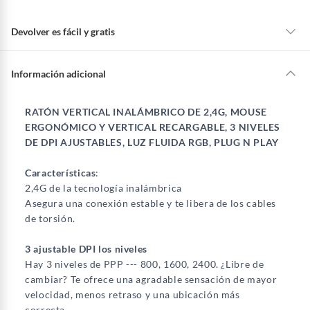
Devolver es fácil y gratis
Queremos que estés feliz con tu compra y que sientas nuestro respaldo
en todo momento. Por eso, como clientes cuentas con garantías y
Información adicional
derechos que puedes ejercer si necesitas hacer una devolución.
Tienes 5 días hábiles
para devolver por ley.
RATÓN VERTICAL INALÁMBRICO DE 2,4G, MOUSE
De conformidad con lo establecido en el artículo 47 de la Ley 1480 de
ERGONÓMICO Y VERTICAL RECARGABLE, 3 NIVELES
2011 en armonía con el artículo 3 de la Ley 2439 de 2024, el término
DE DPI AJUSTABLES, LUZ FLUIDA RGB, PLUG N PLAY
para que el cliente ejerza su derecho de retracto será de cinco (5) días
hábiles contados a partir de la recepción del producto, adicional el
producto deberá estar en las mismas condiciones de la entrega; esto es,
Características
:
en su caja original, con los sellos y sin uso.
2,4G de la tecnología inalámbrica
Asegura una conexión estable y te libera de los cables
Tienes 30 días calendario
desde que recibes el producto para
de torsión.
pedir su devolución. Ten en cuenta que hay productos de ciertas
categorías no se pueden devolver si cambias de opinión:
3 ajustable DPI los niveles
Ten en cuenta que hay productos de ciertas categorías no se
Hay 3 niveles de PPP --- 800, 1600, 2400. ¿Libre de
pueden devolver si cambias de opinión:
Productos de uso
cambiar? Te ofrece una agradable sensación de mayor
personal, alimentos, bebidas, suplementos, medicamentos,
velocidad, menos retraso y una ubicación más
vitaminas, intangibles, licencias, eléctricos, electrodomésticos,
correcta.