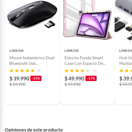
proveedor
Color
Negro
Detalle de la garantía
90 Dias
LINKON
LINKON
LINKO
Mouse Inalambrico Dual
Estuche Funda Smart
Hub U
Autonomía
6-8 Horas
Bluetooth Usb
Case Con Espacio De
Multip
Recargable Para Mac
Lápiz - Rosa - 10.9
Macbo
(9)
(13)
Win - Negro
$ 39.990
$ 49.990
$ 39.
-33%
-17%
$ 59.990
$ 59.990
$ 59.9
Opiniones de este producto