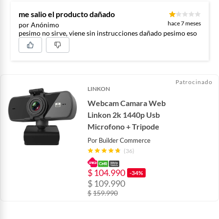
me salio el producto dañado
hace 7 meses
por Anónimo
pesimo no sirve, viene sin instrucciones dañado pesimo eso
Patrocinado
LINKON
Webcam Camara Web
Linkon 2k 1440p Usb
Microfono + Tripode
Por
Builder Commerce
(36)
$
104.990
-34%
$
109.990
$
159.990