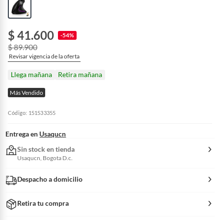
$ 41.600
-54%
$ 89.900
Revisar vigencia de la oferta
Llega mañana
Retira mañana
Más Vendido
Código: 151533355
Entrega en
Usaqucn
Sin stock en tienda
Usaqucn, Bogota D.c.
Despacho a domicilio
Retira tu compra