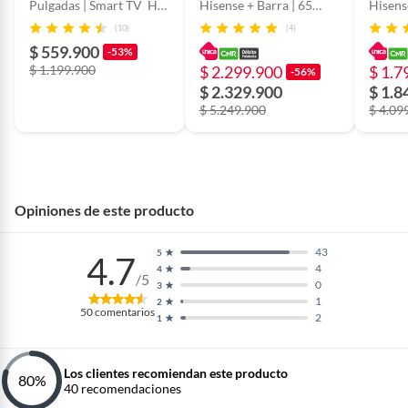
Pulgadas | Smart TV HD
Hisense + Barra | 65
Hisens
| 32A4NV
Pulgadas | Hi-QLED 4K |
Pulgad
(10)
(4)
65Q6QV | Barra de
55Q6QV
$ 559.900
-53%
Sonido HS1000
Sonid
$ 1.199.900
$ 2.299.900
$ 1.7
-56%
$ 2.329.900
$ 1.8
$ 5.249.900
$ 4.09
Opiniones de este producto
43
5
4.7
4
4
/5
0
3
1
2
50
comentarios
2
1
Los clientes recomiendan este producto
80
%
40
recomendaciones