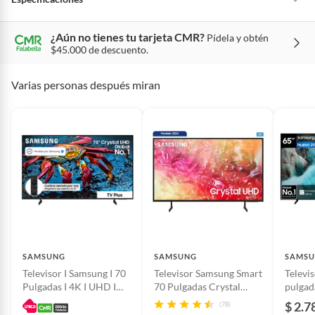
remoto incluido y la conectividad Bluetooth.
¿Aún no tienes tu tarjeta CMR?
Pídela y obtén
Resolución de
4K UHD
$45.000 de descuento.
pantalla
Varias personas después miran
Conexión WiFi
Sí
Características de la
Crystal UHD
pantalla
Tamaño de la pantalla
70
Modelo
UN70U8000FK
SAMSUNG
SAMSUNG
SAMS
Televisor I Samsung I 70
Televisor Samsung Smart
Telev
Pulgadas I 4K I UHD I
70 Pulgadas Crystal
pulga
Cantidad de puertos
2
UN70U8500HKXZL
UHD 4K -
Smart
$ 2.7
HDMI
(78)
UN70DU7000KXZL
QN65Q