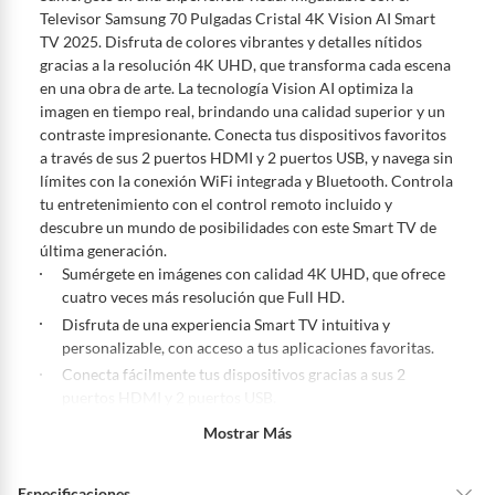
De conformidad con lo establecido en el artículo 47 de la Ley 1480 de
Televisor Samsung 70 Pulgadas Cristal 4K Vision AI Smart
2011 en armonía con el artículo 3 de la Ley 2439 de 2024, el término
TV 2025. Disfruta de colores vibrantes y detalles nítidos
para que el cliente ejerza su derecho de retracto será de cinco (5) días
gracias a la resolución 4K UHD, que transforma cada escena
hábiles contados a partir de la recepción del producto, adicional el
en una obra de arte. La tecnología Vision AI optimiza la
producto deberá estar en las mismas condiciones de la entrega; esto es,
imagen en tiempo real, brindando una calidad superior y un
en su caja original, con los sellos y sin uso.
contraste impresionante. Conecta tus dispositivos favoritos
Tienes 30 días calendario
desde que recibes el producto para
a través de sus 2 puertos HDMI y 2 puertos USB, y navega sin
pedir su devolución. Ten en cuenta que hay productos de ciertas
límites con la conexión WiFi integrada y Bluetooth. Controla
categorías no se pueden devolver si cambias de opinión:
tu entretenimiento con el control remoto incluido y
Ten en cuenta que hay productos de ciertas categorías no se
descubre un mundo de posibilidades con este Smart TV de
pueden devolver si cambias de opinión:
Productos de uso
última generación.
personal, alimentos, bebidas, suplementos, medicamentos,
Sumérgete en imágenes con calidad 4K UHD, que ofrece
vitaminas, intangibles, licencias, eléctricos, electrodomésticos,
cuatro veces más resolución que Full HD.
electrónicos, tecnología, colchones, muebles y máquinas
Disfruta de una experiencia Smart TV intuitiva y
deportivas.
personalizable, con acceso a tus aplicaciones favoritas.
Para conocer más sobre el derecho de retracto y nuestra política de
Conecta fácilmente tus dispositivos gracias a sus 2
devolución ingresa a
https://www.falabella.com.co/falabella-
puertos HDMI y 2 puertos USB.
co/page/legales-informacion-legal-retail
.
Experimenta un sonido envolvente y realista que
Mostrar Más
complementa la calidad de imagen.
Controla tu televisor con facilidad gracias al control
Especificaciones