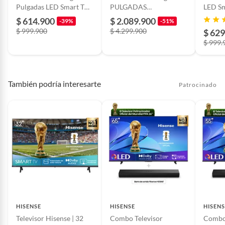
Pulgadas LED Smart TV
PULGADAS
LED S
HD TV
IUN65U8500HKXZL
UN32
$ 614.900
$ 2.089.900
-39%
-51%
UN32H5000FKXZL
$ 999.900
$ 4.299.900
$ 629
$ 999.
También podría interesarte
Patrocinado
HISENSE
HISENSE
HISENS
Televisor Hisense | 32
Combo Televisor
Combo 