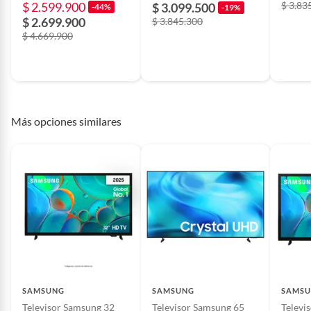
$ 2.599.900
$ 3.83
$ 3.099.500
-44%
-19%
$ 2.699.900
$ 3.845.300
País de origen
Vietnam
$ 4.669.900
Garantía del
1 año
proveedor
Más opciones similares
Cantidad de puertos
2
USB
Cuenta con bluetooth
Sí
Tipo de televisor
Smart TV
SAMSUNG
SAMSUNG
SAMS
Televisor Samsung 32
Televisor Samsung 65
Televi