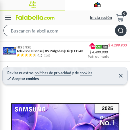
Inicia sesión
S
e
$
4.299.900
a
HISENSE
Televisor Hisense | 85 Pulgadas |Hi QLED 4K | 85Q6QV
$
4.499.900
r
4.5
(16)
Patrocinado
c
h
Home
Tecnología - Televisores y Video
Smart TV
Revisa nuestras
políticas de privacidad
y
de
cookies
B
C
Aceptar cookies
e
a
r
r
r
a
r