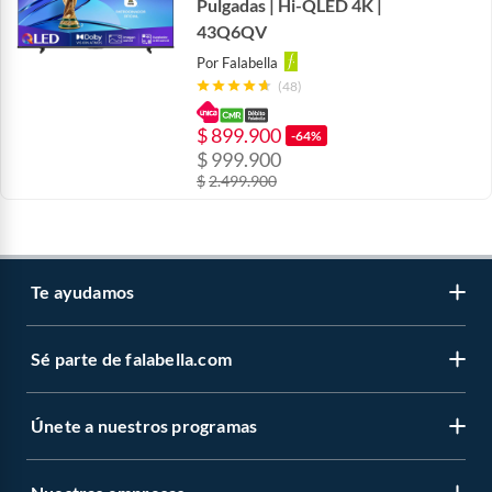
Pulgadas | Hi-QLED 4K |
43Q6QV
Por
Falabella
(48)
$
899.900
-64%
$
999.900
$
2.499.900
Te ayudamos
Sé parte de falabella.com
Venta telefónica
Centro de ayuda
Únete a nuestros programas
Vende en falabella.com
Devoluciones y cambios
Nuestros inversionistas
Información legal