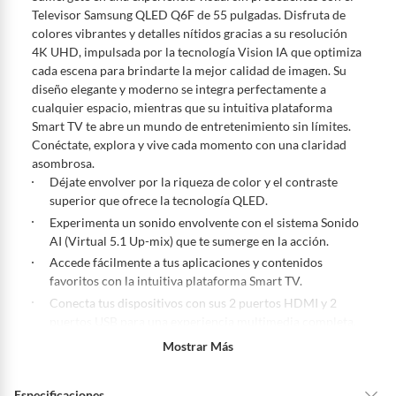
De conformidad con lo establecido en el artículo 47 de la Ley 1480 de
Televisor Samsung QLED Q6F de 55 pulgadas. Disfruta de
2011 en armonía con el artículo 3 de la Ley 2439 de 2024, el término
colores vibrantes y detalles nítidos gracias a su resolución
para que el cliente ejerza su derecho de retracto será de cinco (5) días
4K UHD, impulsada por la tecnología Vision IA que optimiza
hábiles contados a partir de la recepción del producto, adicional el
cada escena para brindarte la mejor calidad de imagen. Su
producto deberá estar en las mismas condiciones de la entrega; esto es,
diseño elegante y moderno se integra perfectamente a
en su caja original, con los sellos y sin uso.
cualquier espacio, mientras que su intuitiva plataforma
Tienes 30 días calendario
desde que recibes el producto para
Smart TV te abre un mundo de entretenimiento sin límites.
pedir su devolución. Ten en cuenta que hay productos de ciertas
Conéctate, explora y vive cada momento con una claridad
categorías no se pueden devolver si cambias de opinión:
asombrosa.
Ten en cuenta que hay productos de ciertas categorías no se
Déjate envolver por la riqueza de color y el contraste
pueden devolver si cambias de opinión:
Productos de uso
superior que ofrece la tecnología QLED.
personal, alimentos, bebidas, suplementos, medicamentos,
Experimenta un sonido envolvente con el sistema Sonido
vitaminas, intangibles, licencias, eléctricos, electrodomésticos,
AI (Virtual 5.1 Up-mix) que te sumerge en la acción.
electrónicos, tecnología, colchones, muebles y máquinas
Accede fácilmente a tus aplicaciones y contenidos
deportivas.
favoritos con la intuitiva plataforma Smart TV.
Para conocer más sobre el derecho de retracto y nuestra política de
Conecta tus dispositivos con sus 2 puertos HDMI y 2
devolución ingresa a
https://www.falabella.com.co/falabella-
puertos USB para una experiencia multimedia completa.
co/page/legales-informacion-legal-retail
.
Disfruta de la comodidad del control remoto incluido y la
Mostrar Más
conexión WiFi integrada para un mundo de posibilidades.
Especificaciones