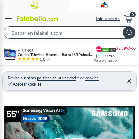
Inicia sesión
S
e
$
2.299.900
a
HISENSE
Combo Televisor Hisense + Barra | 65 Pulgadas | Hi-QLED 4K | 65Q6QV | Barra de Sonido HS1000
$
2.399.900
r
5.0
(4)
Patrocinado
c
h
Home
Tecnología - Televisores y Video
Smart TV
Revisa nuestras
políticas de privacidad
y
de
cookies
B
C
Aceptar cookies
e
a
r
r
r
a
r