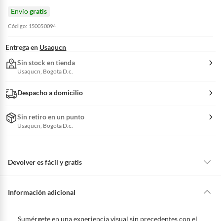
Envío
gratis
Código: 150050094
Entrega en
Usaqucn
Sin stock en tienda
Usaqucn, Bogota D.c.
Despacho a domicilio
Sin retiro en un punto
Usaqucn, Bogota D.c.
Devolver es fácil y gratis
Queremos que estés feliz con tu compra y que sientas nuestro respaldo
en todo momento. Por eso, como clientes cuentas con garantías y
Información adicional
derechos que puedes ejercer si necesitas hacer una devolución.
Tienes 5 días hábiles
para devolver por ley.
Sumérgete en una experiencia visual sin precedentes con el