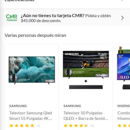
¿Aún no tienes tu tarjeta CMR?
Pídela y obtén
Condicion del
Nuevo
$45.000 de descuento.
producto
Varias personas después miran
Tecnologia de la
QLED
pantalla televisores
Características de la
4K UHD
pantalla
Sistema de sonido
Sonido Al (Virtual 5.1 Up-mix)
SAMSUNG
SAMSUNG
HISENS
Resolución de
4K UHD
Televisor Samsung Qled
Televisor 50 Pulgadas
Combo 
pantalla
Smart 55 Pulgadas 4K
QLED + Barra de Sonido
Hisens
Uhd Q7FA
HW-B400F Samsung
Pulgad
(1)
(2)
55Q6QV