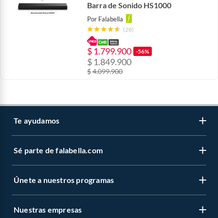
Barra de Sonido HS1000
Por
Falabella
(28)
$
1.799.900
-56%
$
1.849.900
$
4.099.900
Te ayudamos
Sé parte de falabella.com
Venta telefónica
Centro de ayuda
Únete a nuestros programas
Vende en falabella.com
Devoluciones y cambios
Nuestros inversionistas
Información legal
Nuestras empresas
CMR Puntos