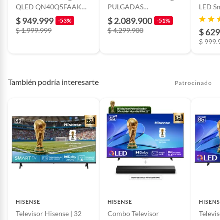
QLED QN40Q5FAAK
PULGADAS
LED S
Full HD Smart TV Tizen
IUN65U8500HKXZL
UN32
$ 949.999
$ 2.089.900
-53%
-51%
$ 1.999.999
$ 4.299.900
$ 629
$ 999.
También podría interesarte
Patrocinado
HISENSE
HISENSE
HISENS
Televisor Hisense | 32
Combo Televisor
Televis