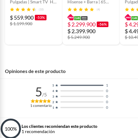
Pulgadas | Smart TV HD
Hisense + Barra | 65
Pulgad
| 32A4NV
Pulgadas | Hi-QLED 4K |
85Q6
(10)
(4)
65Q6QV | Barra de
$ 559.900
-53%
Sonido HS1000
$ 1.199.900
$ 2.299.900
$ 4.2
-56%
$ 2.399.900
$ 4.4
$ 5.249.900
$ 10.4
Opiniones de este producto
1
5
5
0
4
/5
0
3
0
2
1
comentario
0
1
Los clientes recomiendan este producto
100
%
1
recomendación