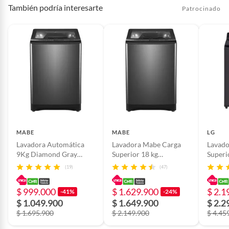
También podría interesarte
Patrocinado
MABE
MABE
LG
Lavadora Automática
Lavadora Mabe Carga
Lavado
9Kg Diamond Gray
Superior 18 kg
Superi
Mabe
LMA8120WDGAB0
WT23E
(19)
(47)
LMA9020WDGAB0
intelig
$ 999.000
$ 1.629.900
$ 2.1
-41%
-24%
$ 1.049.900
$ 1.649.900
$ 2.2
$ 1.695.900
$ 2.149.900
$ 4.45