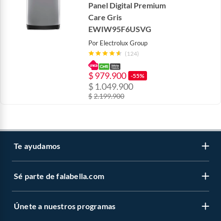
Panel Digital Premium
Care Gris
EWIW95F6USVG
Por
Electrolux Group
(124)
$
979.900
-55%
$
1.049.900
$
2.199.900
Te ayudamos
Sé parte de falabella.com
Venta telefónica
Centro de ayuda
Únete a nuestros programas
Vende en falabella.com
Devoluciones y cambios