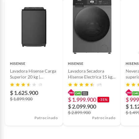
HISENSE
HISENSE
HISENS
Lavadora Hisense Carga
Lavadora Secadora
Nevera
Superior 20 kg |
Hisense Electrica 15 kg |
superi
WT5I2023DB
WD3S1543BT
Netos
(3)
(69)
$ 1.625.900
$ 1.899.900
$ 1.999.900
$ 999
-31%
$ 2.099.900
$ 1.1
$ 2.899.900
$ 1.49
Patrocinado
Patrocinado