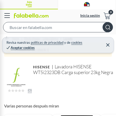
Inicia sesión
S
e
Home
Electrohogar - Línea blanca
Lavado
a
Revisa nuestras
políticas de privacidad
y
de
cookies
C
Aceptar cookies
r
e
Producto sin stock :(
r
c
r
a
h
r
Lavadora HISENSE
B
HISENSE
WT5i2323DB Carga superior 23kg Negra
a
r
(0)
Varias personas después miran