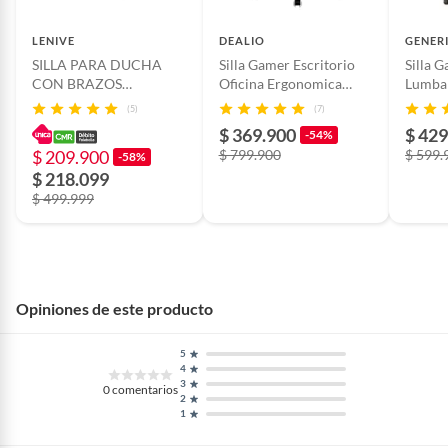
Material de la
Aluminio
estructura
LENIVE
DEALIO
GENER
SILLA PARA DUCHA
Silla Gamer Escritorio
Silla 
CON BRAZOS
Oficina Ergonomica
Lumba
Profundidad del
51 cm
AJUSTABLES-
Reclinable Pc 145°
Reposa
(5)
(7)
asiento
Negro_.
$ 369.900
$ 429
-54%
$ 209.900
$ 799.900
$ 599.
-58%
Tipo de silla de
Ejecutiva
$ 218.099
escritorio
$ 499.999
Cuenta con ruedas
Si
Opiniones de este producto
Apoyabrazos
Sí
5
4
Apoyabrazos
3
Si
0
comentarios
2
regulable
1