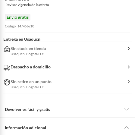
Revisar vigencia de la oferta
Envío
gratis
Código: 147466210
Entrega en
Usaqucn
Sin stock en tienda
Usaqucn, Bogota D.c.
Despacho a domicilio
Sin retiro en un punto
Usaqucn, Bogota D.c.
Devolver es fácil y gratis
Queremos que estés feliz con tu compra y que sientas nuestro respaldo
en todo momento. Por eso, como clientes cuentas con garantías y
Información adicional
derechos que puedes ejercer si necesitas hacer una devolución.