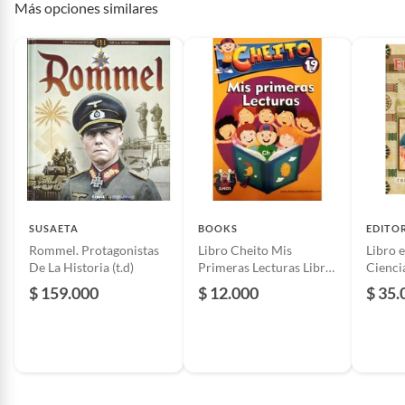
Más opciones similares
Editorial
solar
País de origen
Colombia
Formato del libro
Regular
ISBN
9789585189409
SUSAETA
BOOKS
EDITO
Género literario
Autoayuda
Rommel. Protagonistas
Libro Cheito Mis
Libro 
De La Historia (t.d)
Primeras Lecturas Libro
Cienci
Inicial De Lectura
Esoter
$ 159.000
$ 12.000
$ 35.
Condición del
Nuevo
128 Pá
producto
Editori
Número de edición
1