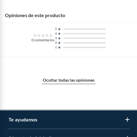
Idioma
Español
Opiniones de este producto
Tipo de libro
Autoayuda
5
4
3
0
comentarios
2
Público recomendado
Todas las edades
1
Tipo de tapa
Tapa blanda
Ocultar todas las opiniones
Edad recomendada de
12 a más
uso
Tipo nivel educativo
Básica
Te ayudamos