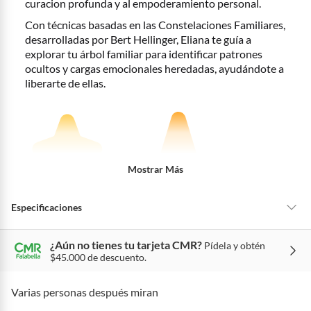
curacion profunda y al empoderamiento personal.
pedir su devolución. Ten en cuenta que hay productos de ciertas
categorías no se pueden devolver si cambias de opinión:
Con técnicas basadas en las
Constelaciones Familiares
,
Ten en cuenta que hay productos de ciertas categorías no se
desarrolladas por Bert Hellinger, Eliana te guía a
pueden devolver si cambias de opinión:
Productos de uso
explorar tu árbol familiar para identificar patrones
personal, alimentos, bebidas, suplementos, medicamentos,
ocultos y cargas emocionales heredadas, ayudándote a
vitaminas, intangibles, licencias, eléctricos, electrodomésticos,
liberarte de ellas.
electrónicos, tecnología, colchones, muebles y máquinas
deportivas.
Para conocer más sobre el derecho de retracto y nuestra política de
devolución ingresa a
https://www.falabella.com.co/falabella-
co/page/legales-informacion-legal-retail
.
Mostrar Más
Especificaciones
¿Aún no tienes tu tarjeta CMR?
Pídela y obtén
Peso del producto
200
$45.000 de descuento.
Varias personas después miran
Modo de fabricación
Industrial