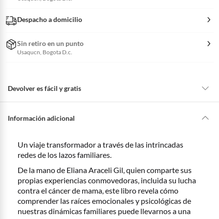
Despacho a domicilio
Sin retiro en un punto
Usaqucn, Bogota D.c.
Devolver es fácil y gratis
Queremos que estés feliz con tu compra y que sientas nuestro respaldo
en todo momento. Por eso, como clientes cuentas con garantías y
Información adicional
derechos que puedes ejercer si necesitas hacer una devolución.
Tienes 5 días hábiles
para devolver por ley.
Un viaje transformador a través de las intrincadas
De conformidad con lo establecido en el artículo 47 de la Ley 1480 de
redes de los lazos familiares.
2011 en armonía con el artículo 3 de la Ley 2439 de 2024, el término
para que el cliente ejerza su derecho de retracto será de cinco (5) días
De la mano de
Eliana Araceli Gil
, quien comparte sus
hábiles contados a partir de la recepción del producto, adicional el
propias experiencias conmovedoras, incluida su lucha
producto deberá estar en las mismas condiciones de la entrega; esto es,
contra el cáncer de mama, este libro revela cómo
en su caja original, con los sellos y sin uso.
comprender las raíces emocionales y psicológicas de
nuestras dinámicas familiares puede llevarnos a una
Tienes 30 días calendario
desde que recibes el producto para