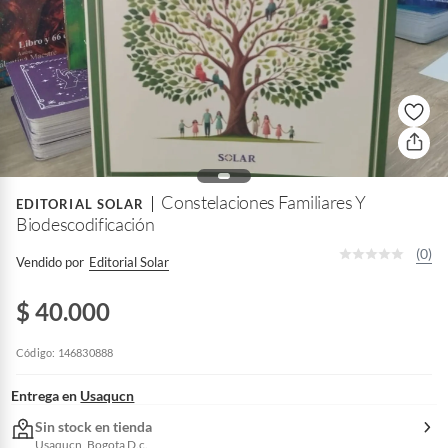
Constelaciones Familiares Y
EDITORIAL SOLAR
Biodescodificación
(0)
Vendido por
Editorial Solar
$ 40.000
Código: 146830888
Entrega en
Usaqucn
Sin stock en tienda
Usaqucn, Bogota D.c.