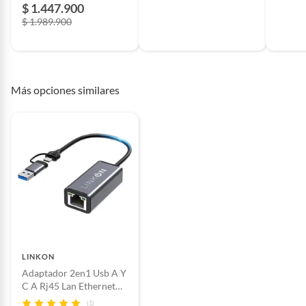
defectos de fábrica
$ 1.447.900
$ 1.989.900
Color
Negro
Más opciones similares
Autonomía
Según su uso con batería AA
LINKON
Adaptador 2en1 Usb A Y
C A Rj45 Lan Ethernet
10/100/1000mbps
(1)