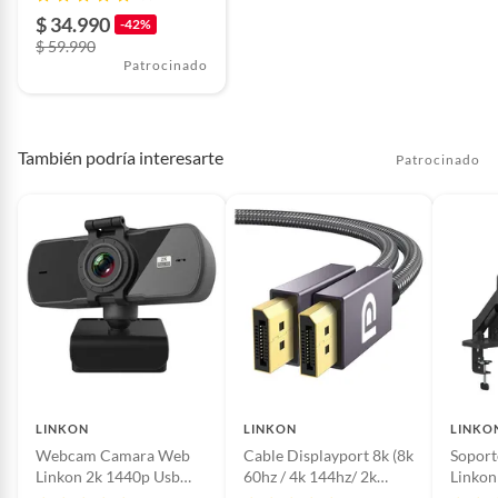
$ 34.990
-42%
$ 59.990
Patrocinado
También podría interesarte
Patrocinado
LINKON
LINKON
LINKO
Webcam Camara Web
Cable Displayport 8k (8k
Soport
Linkon 2k 1440p Usb
60hz / 4k 144hz/ 2k
Linkon
Microfono + Tripode
165hz) V1.4 2mt