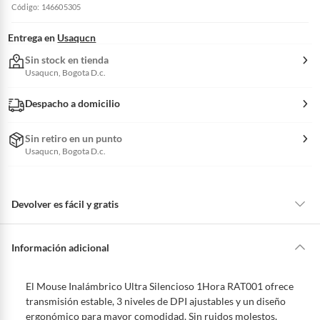
Código: 146605305
Entrega en
Usaqucn
Sin stock en tienda
Usaqucn, Bogota D.c.
Despacho a domicilio
Sin retiro en un punto
Usaqucn, Bogota D.c.
Devolver es fácil y gratis
Queremos que estés feliz con tu compra y que sientas nuestro respaldo
en todo momento. Por eso, como clientes cuentas con garantías y
Información adicional
derechos que puedes ejercer si necesitas hacer una devolución.
Tienes 5 días hábiles
para devolver por ley.
El Mouse Inalámbrico Ultra Silencioso 1Hora RAT001 ofrece
De conformidad con lo establecido en el artículo 47 de la Ley 1480 de
transmisión estable, 3 niveles de DPI ajustables y un diseño
2011 en armonía con el artículo 3 de la Ley 2439 de 2024, el término
ergonómico para mayor comodidad. Sin ruidos molestos,