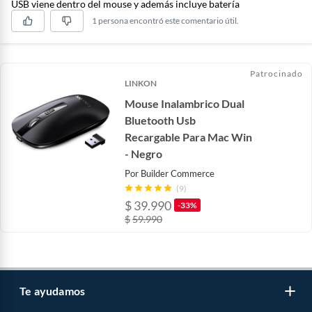
USB viene dentro del mouse y además incluye batería
1 persona encontró este comentario útil.
Patrocinado
LINKON
Mouse Inalambrico Dual
Bluetooth Usb
Recargable Para Mac Win
- Negro
Por
Builder Commerce
(9)
$
39.990
-33%
$
59.990
Te ayudamos