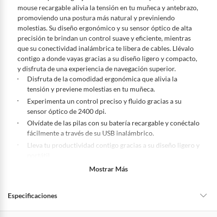
para que el cliente ejerza su derecho de retracto será de cinco (5) días
mouse recargable alivia la tensión en tu muñeca y antebrazo,
hábiles contados a partir de la recepción del producto, adicional el
promoviendo una postura más natural y previniendo
producto deberá estar en las mismas condiciones de la entrega; esto es,
molestias. Su diseño ergonómico y su sensor óptico de alta
en su caja original, con los sellos y sin uso.
precisión te brindan un control suave y eficiente, mientras
Tienes 30 días calendario
desde que recibes el producto para
que su conectividad inalámbrica te libera de cables. Llévalo
pedir su devolución. Ten en cuenta que hay productos de ciertas
contigo a donde vayas gracias a su diseño ligero y compacto,
categorías no se pueden devolver si cambias de opinión:
y disfruta de una experiencia de navegación superior.
Ten en cuenta que hay productos de ciertas categorías no se
Disfruta de la comodidad ergonómica que alivia la
pueden devolver si cambias de opinión:
Productos de uso
tensión y previene molestias en tu muñeca.
personal, alimentos, bebidas, suplementos, medicamentos,
Experimenta un control preciso y fluido gracias a su
vitaminas, intangibles, licencias, eléctricos, electrodomésticos,
sensor óptico de 2400 dpi.
electrónicos, tecnología, colchones, muebles y máquinas
Olvídate de las pilas con su batería recargable y conéctalo
deportivas.
fácilmente a través de su USB inalámbrico.
Para conocer más sobre el derecho de retracto y nuestra política de
Lleva tu productividad contigo gracias a su diseño ligero y
devolución ingresa a
https://www.falabella.com.co/falabella-
portátil.
co/page/legales-informacion-legal-retail
.
Instalación instantánea Plug and Play: ¡Conéctalo y
Mostrar Más
empieza a usarlo!
Especificaciones