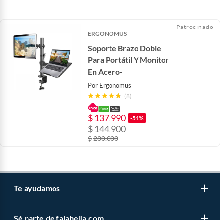
Patrocinado
ERGONOMUS
Soporte Brazo Doble
Para Portátil Y Monitor
En Acero-
Por
Ergonomus
(8)
$
137.990
-51%
$
144.900
$
280.000
Te ayudamos
Sé parte de falabella.com
Venta telefónica