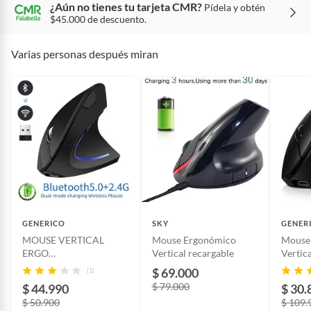
¿Aún no tienes tu tarjeta CMR?
Pídela y obtén
Tipo
Mouse
$45.000 de descuento.
Varias personas después miran
Modo de fabricación
Industrial
Forma de uso
Vertical
Dimensiones
12cm x 7cm x 6cm
País de origen
China
GENERICO
SKY
GENER
Garantía del
1 mes
MOUSE VERTICAL
Mouse Ergonómico
Mouse
proveedor
ERGO
Vertical recargable
Vertic
INALAMBRICO+USB+R
Recarg
$ 69.000
(1)
ECARGABLE+BLUETOO
$ 79.000
$ 44.990
$ 30.
TH+24G DUAL
$ 50.900
$ 109.