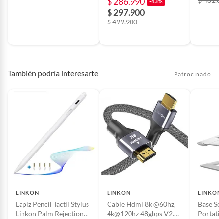
$ 286.990
$ 481.
-43%
$ 297.900
$ 499.900
También podría interesarte
Patrocinado
LINKON
LINKON
LINKO
Lapiz Pencil Tactil Stylus
Cable Hdmi 8k @60hz,
Base S
Linkon Palm Rejection
4k@120hz 48gbps V2.1
Portat