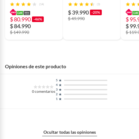
Compatible Ipad-
Trenzado Oro 2mts
Compa
(14)
(3)
Macboo
$ 39.990
-20%
$ 80.990
$ 49.990
$ 95.
-46%
$ 84.990
$ 99.
$ 149.990
$ 119.
Opiniones de este producto
5
4
3
0
comentarios
2
1
Ocultar todas las opiniones