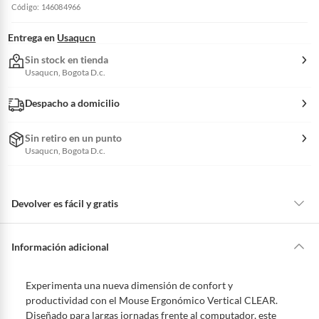
Código: 146084966
Entrega en
Usaqucn
Sin stock en tienda
Usaqucn, Bogota D.c.
Despacho a domicilio
Sin retiro en un punto
Usaqucn, Bogota D.c.
Devolver es fácil y gratis
Queremos que estés feliz con tu compra y que sientas nuestro respaldo
en todo momento. Por eso, como clientes cuentas con garantías y
Información adicional
derechos que puedes ejercer si necesitas hacer una devolución.
Tienes 5 días hábiles
para devolver por ley.
Experimenta una nueva dimensión de confort y
De conformidad con lo establecido en el artículo 47 de la Ley 1480 de
productividad con el Mouse Ergonómico Vertical CLEAR.
2011 en armonía con el artículo 3 de la Ley 2439 de 2024, el término
Diseñado para largas jornadas frente al computador, este