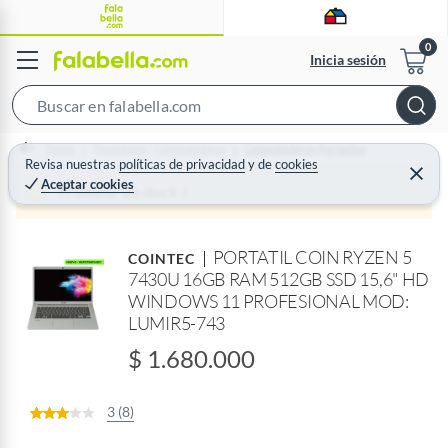
Inicia sesión
S
e
Home
Tecnología - Computadores
Computadores Portátiles
a
Revisa nuestras
políticas de privacidad
y
de
cookies
C
Aceptar cookies
r
e
Producto sin stock :(
r
c
r
a
h
r
PORTATIL COIN RYZEN 5
B
COINTEC
7430U 16GB RAM 512GB SSD 15,6" HD
a
WINDOWS 11 PROFESIONAL MOD:
r
LUMIR5-743
$ 1.680.000
3 (8)