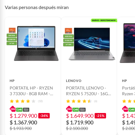
Varias personas después miran
HP
LENOVO
HP
PORTATIL HP - RYZEN
PORTATIL LENOVO -
Portát
3 7330U - 8GB RAM -
RYZEN 5 7520U - 16GB
Ryzen
512GB SSD - 14" HD -
RAM - 512GB SSD - 14"
512GB
(10)
(6)
MOD: 245 G10 -
FHD - MOD: V14 G4
COMPUTADOR
AMN - COMPUTADOR
$ 1.279.900
$ 1.649.900
$ 1.4
-34%
-21%
PORTATIL
$ 1.367.900
$ 1.719.900
$ 1.4
$ 1.933.900
$ 2.100.000
$ 2.00