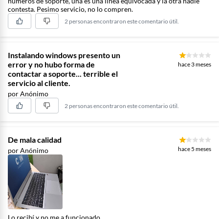
números de soporte, una es una linea equivocada y la otra nadie
contesta. Pesimo servicio, no lo compren.
2 personas encontraron este comentario útil.
Instalando windows presento un
error y no hubo forma de
hace 3 meses
contactar a soporte... terrible el
servicio al cliente.
por Anónimo
2 personas encontraron este comentario útil.
De mala calidad
hace 5 meses
por Anónimo
Lo recibí y no me a funcionado