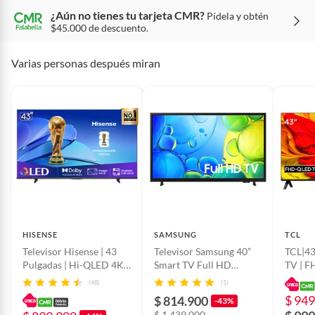
¿Aún no tienes tu tarjeta CMR?
Pídela y obtén
Condicion del
Nuevo
$45.000 de descuento.
producto
Varias personas después miran
Conexión WiFi
Sí
HDR
Sí
Tecnologia de la
LED
pantalla televisores
Nombre del
Falabella de Colombia S.A.
HISENSE
SAMSUNG
TCL
fabricante o
Televisor Hisense | 43
Televisor Samsung 40”
TCL|43
importador
Pulgadas | Hi-QLED 4K |
Smart TV Full HD
TV | 
43Q6QV
UN40F6000FKXZL
(48)
(1)
$ 949
Registro SIC
900017447
$ 814.900
-43%
$ 1.439.000