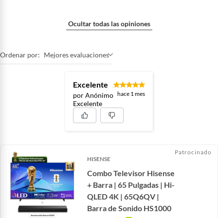
Garantía del
1 año
proveedor
Ocultar todas las opiniones
Cantidad de entradas
1
Ordenar por:
Mejores evaluaciones
RCA
Excelente
Cantidad de puertos
2
hace 1 mes
por Anónimo
USB
Excelente
Resolución de
1920x1080
pantalla
Patrocinado
HISENSE
Combo Televisor Hisense
Tipo de televisor
Smart TV
+ Barra | 65 Pulgadas | Hi-
QLED 4K | 65Q6QV |
Sistema operativo
Tizen
Barra de Sonido HS1000