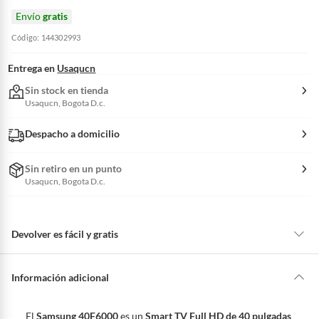
Envío
gratis
Código: 144302993
Entrega en
Usaqucn
Sin stock en tienda
Usaqucn, Bogota D.c.
Despacho a domicilio
Sin retiro en un punto
Usaqucn, Bogota D.c.
Devolver es fácil y gratis
Queremos que estés feliz con tu compra y que sientas nuestro respaldo
en todo momento. Por eso, como clientes cuentas con garantías y
Información adicional
derechos que puedes ejercer si necesitas hacer una devolución.
Tienes 5 días hábiles
para devolver por ley.
El
Samsung 40F6000
es un
Smart TV Full HD de 40 pulgadas