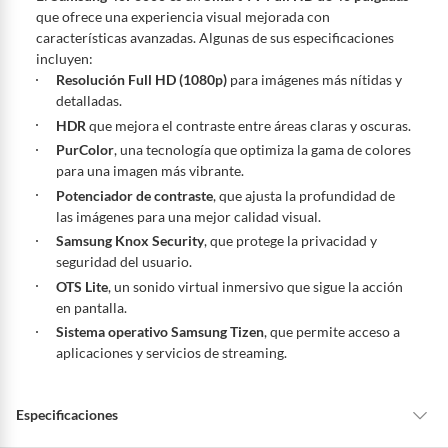
De conformidad con lo establecido en el artículo 47 de la Ley 1480 de
que ofrece una experiencia visual mejorada con
2011 en armonía con el artículo 3 de la Ley 2439 de 2024, el término
características avanzadas. Algunas de sus especificaciones
para que el cliente ejerza su derecho de retracto será de cinco (5) días
incluyen:
hábiles contados a partir de la recepción del producto, adicional el
Resolución Full HD (1080p)
para imágenes más nítidas y
producto deberá estar en las mismas condiciones de la entrega; esto es,
detalladas.
en su caja original, con los sellos y sin uso.
HDR
que mejora el contraste entre áreas claras y oscuras.
Tienes 30 días calendario
desde que recibes el producto para
PurColor
, una tecnología que optimiza la gama de colores
pedir su devolución. Ten en cuenta que hay productos de ciertas
para una imagen más vibrante.
categorías no se pueden devolver si cambias de opinión:
Potenciador de contraste
, que ajusta la profundidad de
Ten en cuenta que hay productos de ciertas categorías no se
las imágenes para una mejor calidad visual.
pueden devolver si cambias de opinión:
Productos de uso
Samsung Knox Security
, que protege la privacidad y
personal, alimentos, bebidas, suplementos, medicamentos,
seguridad del usuario.
vitaminas, intangibles, licencias, eléctricos, electrodomésticos,
OTS Lite
, un sonido virtual inmersivo que sigue la acción
electrónicos, tecnología, colchones, muebles y máquinas
en pantalla.
deportivas.
Sistema operativo Samsung Tizen
, que permite acceso a
Para conocer más sobre el derecho de retracto y nuestra política de
aplicaciones y servicios de streaming.
devolución ingresa a
https://www.falabella.com.co/falabella-
co/page/legales-informacion-legal-retail
.
Especificaciones