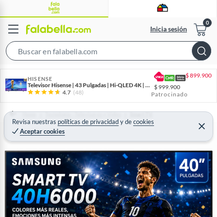
Inicia sesión
S
e
$
899.900
a
HISENSE
Televisor Hisense | 43 Pulgadas | Hi-QLED 4K | 43Q6QV
$
999.900
r
4.7
(48)
Patrocinado
c
h
Home
Tecnología - Televisores y Video
Smart TV
Revisa nuestras
políticas de privacidad
y
de
cookies
B
C
Aceptar cookies
e
a
r
r
r
a
r