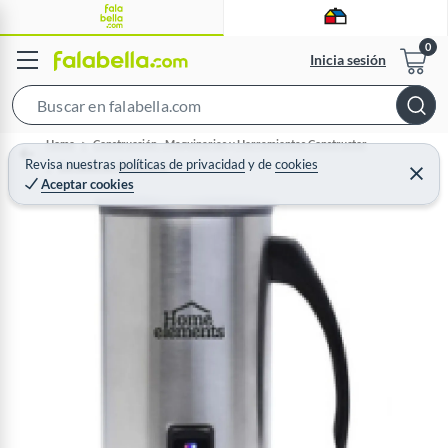
Inicia sesión
S
e
Home
Construcción - Maquinarias y Herramientas Constructor
a
Revisa nuestras
políticas de privacidad
y
de
cookies
Cortadoras de Espuma
C
Aceptar cookies
r
e
r
c
r
a
h
r
B
a
r