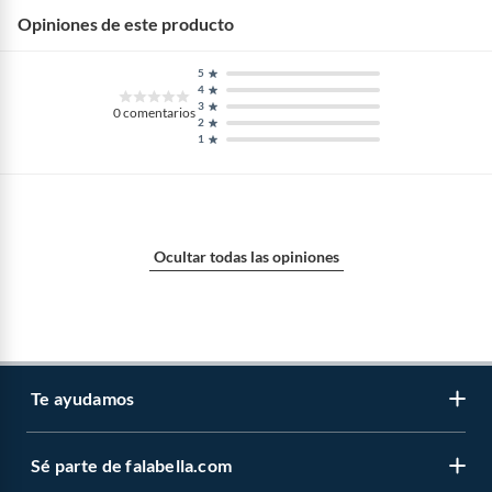
Opiniones de este producto
Garantía
1 mes
5
4
3
Detalle de la garantía
30 DIAS POR DEFECTO DE
0
comentarios
2
EMPRESA
1
Conectividad/conexió
Apple carplay
n
Ocultar todas las opiniones
Largo
22
Condición del
Nuevo
producto
Te ayudamos
Temperatura máxima
45
Sé parte de falabella.com
Venta telefónica