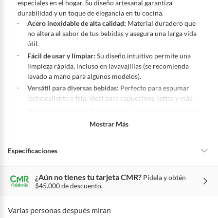
especiales en el hogar. Su diseño artesanal garantiza
pedir su devolución. Ten en cuenta que hay productos de ciertas
durabilidad y un toque de elegancia en tu cocina.
categorías no se pueden devolver si cambias de opinión:
Acero inoxidable de alta calidad:
Material duradero que
Ten en cuenta que hay productos de ciertas categorías no se
no altera el sabor de tus bebidas y asegura una larga vida
pueden devolver si cambias de opinión:
Productos de uso
útil.
personal, alimentos, bebidas, suplementos, medicamentos,
Fácil de usar y limpiar:
Su diseño intuitivo permite una
vitaminas, intangibles, licencias, eléctricos, electrodomésticos,
limpieza rápida, incluso en lavavajillas (se recomienda
electrónicos, tecnología, colchones, muebles y máquinas
lavado a mano para algunos modelos).
deportivas.
Versátil para diversas bebidas:
Perfecto para espumar
Para conocer más sobre el derecho de retracto y nuestra política de
leche caliente o fría, ideal para capuccinos, lattes y más.
devolución ingresa a
https://www.falabella.com.co/falabella-
Diseño ergonómico:
Proporciona un agarre cómodo y un
co/page/legales-informacion-legal-retail
.
manejo sencillo para crear la espuma perfecta sin
Mostrar Más
esfuerzo.
Ideal para uso doméstico:
Con una potencia de 2 y voltaje
Especificaciones
de 120, este espumador es perfecto para el uso diario en
casa.
¿Aún no tienes tu tarjeta CMR?
Pídela y obtén
Registro SIC
2
$45.000 de descuento.
Varias personas después miran
Requiere Serial
Si