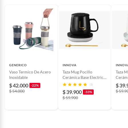
Number
Cuidado del producto
2
Modo de fabricación
Artesanal
Nombre del
2
fabricante o
GENERICO
INNOVA
INNOV
importador
Vaso Termico De Acero
Taza Mug Pocillo
Taza M
Inoxidable
Cerámica Base Electrica
Cerámi
Calentadora Bebidas
Calent
$ 42.000
$ 39.
Alto
22
(1)
-22%
Cuchara
Cucha
$ 54.000
$ 59.9
$ 39.900
-33%
$ 59.900
Ancho
22
País de origen
China