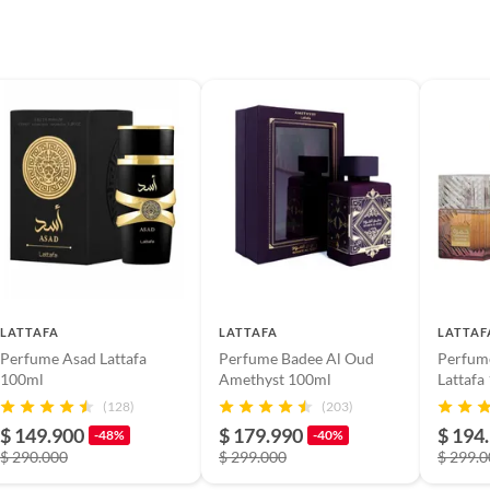
 por defecto de fabricación
o
7578-25CO
LATTAFA
LATTAFA
LATTAF
Perfume Asad Lattafa
Perfume Badee Al Oud
Perfum
100ml
Amethyst 100ml
Lattaf
e
(128)
(203)
$ 149.900
$ 179.990
$ 194
-48%
-40%
$ 290.000
$ 299.000
$ 299.
al Amaderada