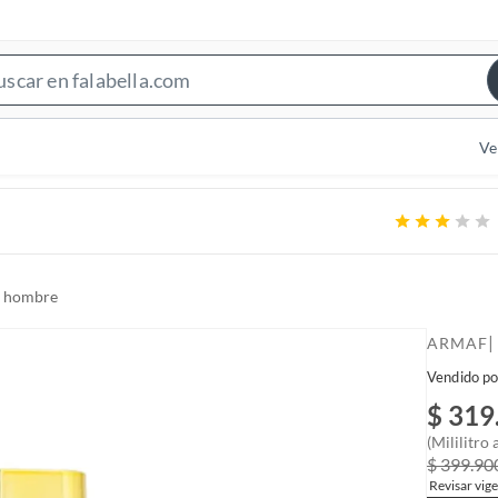
S
e
a
Ve
r
c
h
B
a
a hombre
r
|
ARMAF
Vendido po
$ 319
(Mililitro
$ 399.90
Revisar vige