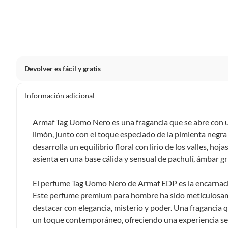
Devolver es fácil y gratis
Queremos que estés feliz con tu compra y que sientas nue
Información adicional
clientes cuentas con garantías y derechos que puedes ejerc
Tienes 5 días hábiles
para devolver por ley.
Armaf Tag Uomo Nero es una fragancia que se abre con u
De conformidad con lo establecido en el artículo 47 de la L
limón, junto con el toque especiado de la pimienta negra 
2439 de 2024, el término para que el cliente ejerza su dere
desarrolla un equilibrio floral con lirio de los valles, hoja
a partir de la recepción del producto, adicional el product
asienta en una base cálida y sensual de pachulí, ámbar gri
esto es, en su caja original, con los sellos y sin uso.
Tienes 30 días calendario
desde que recibes el producto para
El perfume Tag Uomo Nero de Armaf EDP es la encarnación
ciertas categorías no se pueden devolver si cambias de opinión
Este perfume premium para hombre ha sido meticulosa
Ten en cuenta que hay productos de ciertas categorías no se
destacar con elegancia, misterio y poder. Una fragancia 
personal, alimentos, bebidas, suplementos, medicamentos, vitam
un toque contemporáneo, ofreciendo una experiencia sen
electrónicos, tecnología, colchones, muebles y máquinas depor