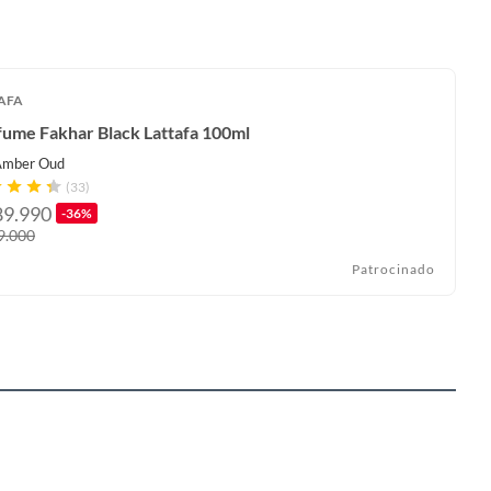
AFA
fume Fakhar Black Lattafa 100ml
Amber Oud
(33)
89.990
-36%
9.000
Patrocinado