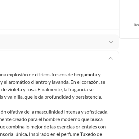
Rea
stro respaldo en todo momento. Por eso, como
er si necesitas hacer una devolución.
na explosión de cítricos frescos de bergamota y
ey 1480 de 2011 en armonía con el artículo 3 de la Ley
y el aromático cilantro y lavanda. En el corazón, se
cho de retracto será de cinco (5) días hábiles contados
s de violeta y rosa. Finalmente, la fragancia se
o deberá estar en las mismas condiciones de la entrega;
s y vainilla, que le da profundidad y persistencia.
 pedir su devolución. Ten en cuenta que hay productos de
 olfativa de la masculinidad intensa y sofisticada.
:
mente creado para el hombre moderno que busca
 pueden devolver si cambias de opinión:
Productos de uso
que combina lo mejor de las esencias orientales con
inas, intangibles, licencias, eléctricos, electrodomésticos,
sorial única. Inspirado en el perfume Tuxedo de
tivas.