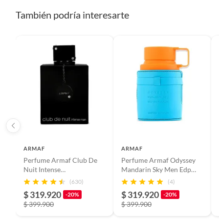
También podría interesarte
Medida/volumen
1
Detalle de la garantía
15 dias
Unidad de medida
Mililitr
Registro sanitario
NSOC3
Cantidad de paquetes
1
ARMAF
ARMAF
Perfume Armaf Club De
Perfume Armaf Odyssey
Nuit Intense
Mandarin Sky Men Edp
Homme100ML EDT
100ml
Género
Hombr
(630)
(4)
$ 319.920
$ 319.920
-20%
-20%
$ 399.900
$ 399.900
Notas aromáticas
Orient