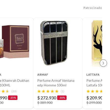
Patrocinado
A
ARMAF
LATTAFA
e Khamrah Dukhan
Perfume Armaf Ventana
Perfume Al No
a 100ML
edp Homme 100ml
Lattafa 100ML
(20)
(1)
.990
$ 272.930
$ 209.900
-35%
-30%
-
000
$ 389.900
$ 299.000