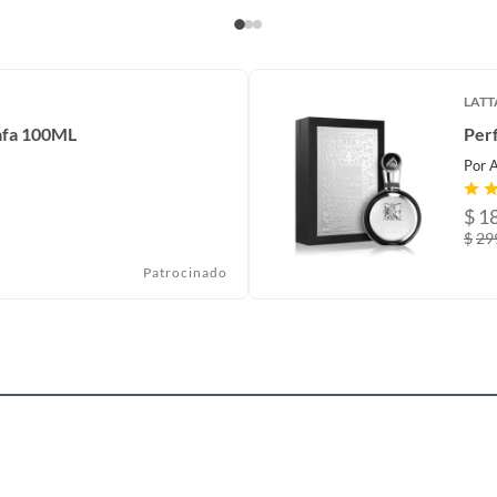
LATT
 parfum
afa 100ML
Per
Por
$
1
$
29
Patrocinado