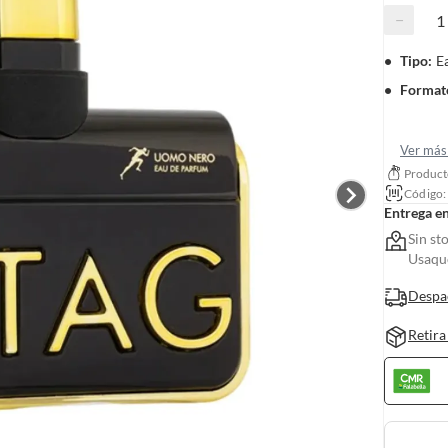
−
Tipo
:
E
Formato
Ver más 
Producto
Código
Entrega e
Sin st
Usaquc
Despa
Retira