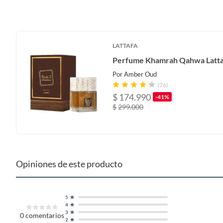
Recargable
No
LATTAFA
Tipo
Eau de
Perfume Khamrah Qahwa Latt
Por
Amber Oud
(76)
$
174.990
-41%
$
299.000
Opiniones de este producto
5
4
3
0
comentarios
2