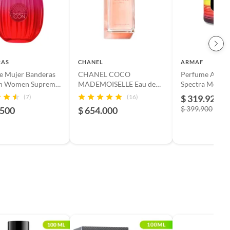
RAS
CHANEL
ARMAF
e Mujer Banderas
CHANEL COCO
Perfume Armaf
on Women Supreme
MADEMOISELLE Eau de
Spectra Men E
au de parfum
Toilette
(7)
(16)
$ 319.920
-
$ 399.900
.500
$ 654.000