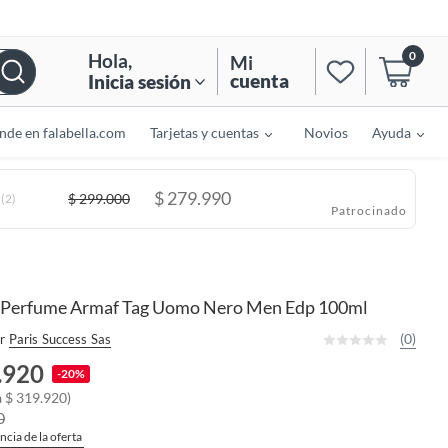
0
Hola
,
Mi
cuenta
Inicia sesión
nde en falabella.com
Tarjetas y cuentas
Novios
Ayuda
$
279.990
$
299.000
(2)
Patrocinado
Perfume Armaf Tag Uomo Nero Men Edp 100ml
(0)
r
Paris Success Sas
.920
-20%
 a $ 319.920)
0
ncia de la oferta