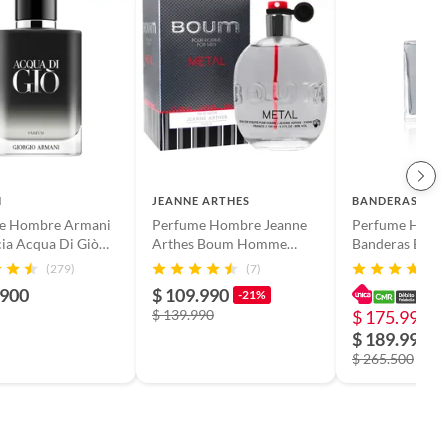
I
JEANNE ARTHES
BANDERAS
e Hombre Armani
Perfume Hombre Jeanne
Perfume Homb
ia Acqua Di Giò
Arthes Boum Homme
Banderas Black
 100 ml Parfum
Metal 100ml Eau de
for Men Eau de 
(279)
(7)
toilette
200ml
.900
$ 109.990
-21%
$ 139.990
$ 175.990
-
$ 189.990
$ 265.500