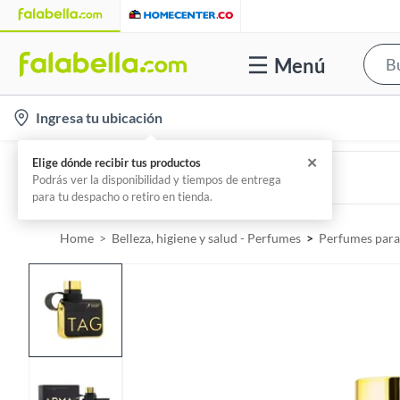
Menú
l
Ingresa tu ubicación
o
c
LATTAFA
Perfume Art Of Universe Unisex 100ML Lattafa
a
Por
Amber Oud
t
i
Home
Belleza, higiene y salud - Perfumes
Perfumes par
o
n
-
i
c
o
n