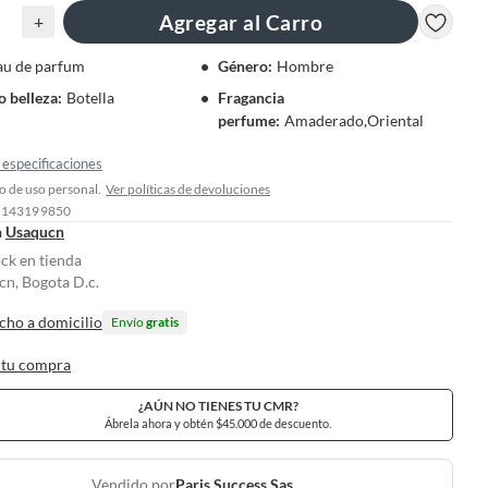
Agregar al Carro
+
au de parfum
Género
:
Hombre
 belleza
:
Botella
Fragancia
perfume
:
Amaderado,Oriental
especificaciones
 de uso personal.
Ver políticas de devoluciones
: 143199850
n
Usaqucn
ock en tienda
n, Bogota D.c.
cho a domicilio
Envío
gratis
 tu compra
¿AÚN NO TIENES TU CMR?
Ábrela ahora y obtén $45.000 de descuento.
Vendido por
Paris Success Sas