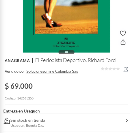
El Periodista Deportivo. Richard Ford
ANAGRAMA
(0)
Vendido por
Solucionesonline Colombia Sas
$ 69.000
Código: 142663255
Entrega en
Usaqucn
Sin stock en tienda
Usaqucn, Bogota D.c.