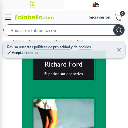
Inicia sesión
S
e
Home
Libros, papelería y celebraciones - Libros
a
Revisa nuestras
políticas de privacidad
y
de
cookies
Actividades Recreación y Estilo de Vida
C
Aceptar cookies
r
e
r
c
r
a
h
r
B
a
r