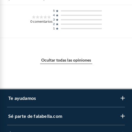
5
País de origen
Colombia
4
3
0
comentarios
2
1
Garantía
1 mes
Detalle de la garantía
30 Dias
Ocultar todas las opiniones
ISBN
9788433967510
Material
Papel
Te ayudamos
Número de edición
1
Sé parte de falabella.com
Venta telefónica
Idioma
Español
Centro de ayuda