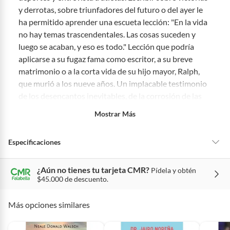
categorías no se pueden devolver si cambias de opinión:
y derrotas, sobre triunfadores del futuro o del ayer le
Ten en cuenta que hay productos de ciertas categorías no se
ha permitido aprender una escueta lección: "En la vida
pueden devolver si cambias de opinión:
Productos de uso
no hay temas trascendentales. Las cosas suceden y
personal, alimentos, bebidas, suplementos, medicamentos,
luego se acaban, y eso es todo." Lección que podría
vitaminas, intangibles, licencias, eléctricos, electrodomésticos,
aplicarse a su fugaz fama como escritor, a su breve
electrónicos, tecnología, colchones, muebles y máquinas
deportivas.
matrimonio o a la corta vida de su hijo mayor, Ralph,
que murió a los nueve años. Un implacable testimonio
Para conocer más sobre el derecho de retracto y nuestra política de
de los desencantos inevitables, de la corrosión de las
devolución ingresa a
https://www.falabella.com.co/falabella-
co/page/legales-informacion-legal-retail
.
ambiciones, del aprendizaje de los placeres mínimos
Mostrar Más
que permiten sobrevivir.
Especificaciones
Traductor: Isabel Núñez, José Aguirre
Editorial: Editorial Anagrama S.A.U.
¿Aún no tienes tu tarjeta CMR?
Pídela y obtén
Condicion del
Nuevo
$45.000 de descuento.
ISBN: 9788433967510
producto
Idioma: Castellano
Más opciones similares
Título original: The Sportswriter
Género
Literatura
Número de páginas: 400