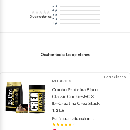
5
4
3
0
comentarios
2
1
Ocultar todas las opiniones
Patrocinado
MEGAPLEX
Combo Proteina Bipro
Classic Cookies&C 3
lb+Creatina Crea Stack
1.3 LB
Por
Nutramericanpharma
(4)