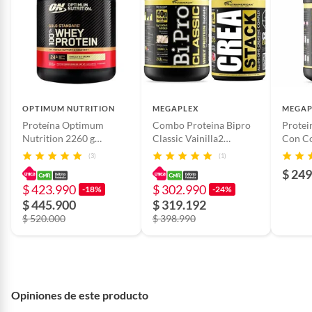
OPTIMUM NUTRITION
MEGAPLEX
MEGAP
Proteína Optimum
Combo Proteina Bipro
Protei
Nutrition 2260 g
Classic Vainilla2
Con C
Proteína whey Sabor
lb+Creatina Crea Stack
Hidrol
(3)
(1)
Vainilla 73 servicios
1.3 LB
Vainill
$ 249
$ 423.990
$ 302.990
-18%
-24%
$ 445.900
$ 319.192
$ 520.000
$ 398.990
Opiniones de este producto