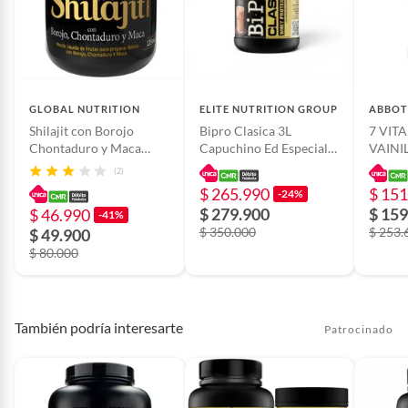
Medida/volumen
16
Peso del producto
2
GLOBAL NUTRITION
ELITE NUTRITION GROUP
ABBOT
Shilajit con Borojo
Bipro Clasica 3L
7 VITA
Chontaduro y Maca
Capuchino Ed Especial
VAINI
125ml
Nutra American Pharma
(2)
$ 265.990
$ 151
-24%
$ 279.900
$ 159
$ 46.990
-41%
$ 350.000
$ 253.
$ 49.900
$ 80.000
También podría interesarte
Patrocinado