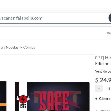
S
e
a
Ve
r
c
ra y Novelas
Cómics
h
B
His
|
FIST
a
Edicion 
r
Vendido po
$ 24.
−
Género 
Tipo ni