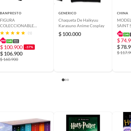
rt - Pollogato
BANPRESTO
GENERICO
CHINA
able.
FIGURA
Chaqueta De Haikyuu
MODEL 
ia
COLECCIONABLE
Karasuno Anime Cosplay
SAINT
 para niños(as) menores de 3 años.
BANDAI DE MY HERO
CLASS 
(1)
$ 100.000
ACADEMIA DXF -
$ 74.
descartar el empaque.
TOMURA II
$ 78.
$ 100.900
-37%
e los niños.
$ 117.
$ 106.900
$ 160.900
0131085
or defectos de fabricación