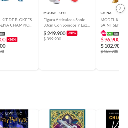
MOOSE TOYS
CHINA
KIT DE BLOKEES
Figura Articulada Sonic
MODEL KIT DE
 SEIYA CHAMPION
30cm Con Sonidos Y Luz
SAINT SEIYA
PEGASUS SEIYA
Jakks
CLASS TAURU
$ 249.900
-38%
ALDEBARAN
900
$ 399.900
$ 96.900
-36%
-3
900
$ 102.900
900
$ 153.900