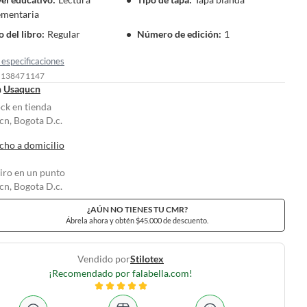
mentaria
 del libro
:
Regular
Número de edición
:
1
especificaciones
: 138471147
n
Usaqucn
ock en tienda
n, Bogota D.c.
cho a domicilio
tiro en un punto
n, Bogota D.c.
¿AÚN NO TIENES TU CMR?
Ábrela ahora y obtén $45.000 de descuento.
Vendido por
Stilotex
¡Recomendado por falabella.com!