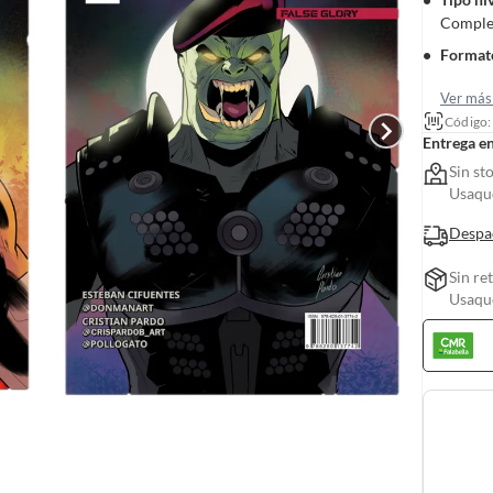
Comple
Formato
Ver más 
Código
Entrega e
Sin st
Usaquc
Despa
Sin re
Usaquc