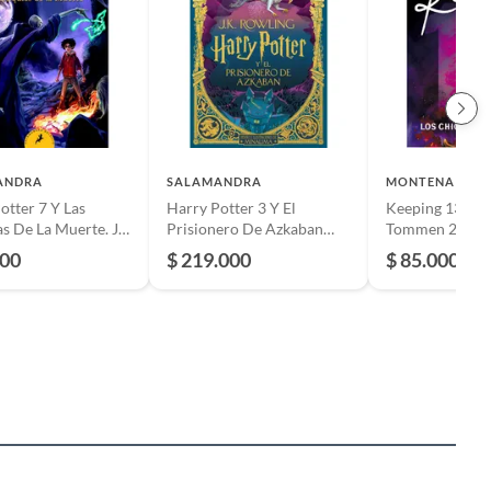
ANDRA
SALAMANDRA
MONTENA
otter 7 Y Las
Harry Potter 3 Y El
Keeping 13. Ch
as De La Muerte. J.
Prisionero De Azkaban
Tommen 2. Chl
ing
(T.D) Ed. Minalima
000
$ 219.000
$ 85.000