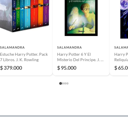
l
SALAMANDRA
SALAMANDRA
SALAM
Estuche Harry Potter. Pack
Harry Potter 6 Y El
Harry P
y novelas gráficas
7 Libros. J. K. Rowling
Misterio Del Príncipe. J. K.
Reliqui
Rowling
K. Rowl
$ 379.000
$ 95.000
$ 65.
as edades
anda
s
a Complementaria