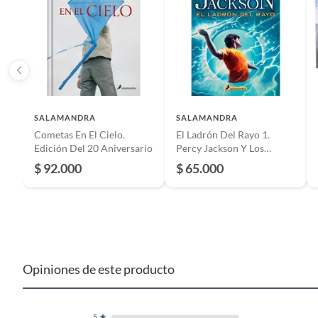
Condición del producto
Nuevo
Número de edición
1
Idioma
Españo
SALAMANDRA
SALAMANDRA
Cometas En El Cielo.
El Ladrón Del Rayo 1.
Tipo de libro
Cómics 
Edición Del 20 Aniversario
Percy Jackson Y Los
Dioses Del Olimpo
$ 92.000
$ 65.000
Público recomendado
Todas l
Tipo de tapa
Tapa bl
Opiniones de este producto
Edad recomendada de uso
12 a má
Tipo nivel educativo
Lectur
5