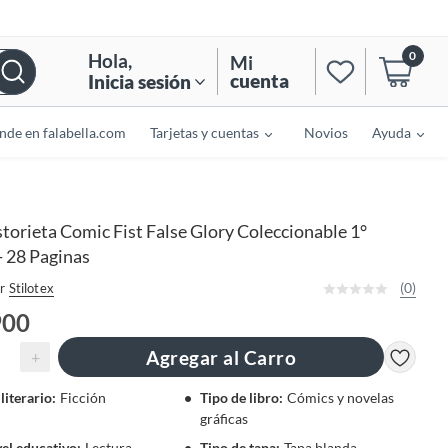
0
Hola
,
Mi
cuenta
Inicia sesión
nde en falabella.com
Tarjetas y cuentas
Novios
Ayuda
torieta Comic Fist False Glory Coleccionable 1°
- 28 Paginas
(0)
r
Stilotex
900
Agregar al Carro
+
literario
:
Ficción
Tipo de libro
:
Cómics y novelas
gráficas
vel educativo
:
Lectura
Tipo de tapa
:
Tapa blanda