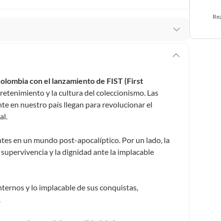
Rea
stro respaldo en todo momento. Por eso, como
er si necesitas hacer una devolución.
lombia con el lanzamiento de FIST (First
ey 1480 de 2011 en armonía con el artículo 3 de la Ley
tretenimiento y la cultura del coleccionismo. Las
cho de retracto será de cinco (5) días hábiles contados
e en nuestro país llegan para revolucionar el
o deberá estar en las mismas condiciones de la entrega;
al.
 pedir su devolución. Ten en cuenta que hay productos de
ntes en un mundo post-apocalíptico. Por un lado, la
:
upervivencia y la dignidad ante la implacable
 pueden devolver si cambias de opinión:
Productos de uso
inas, intangibles, licencias, eléctricos, electrodomésticos,
tivas.
nternos y lo implacable de sus conquistas,
lítica de devolución ingresa a
.
formacion-legal-retail
.