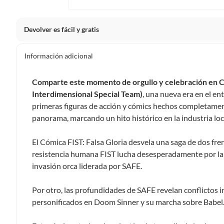
Devolver es fácil y gratis
Queremos que estés feliz con tu compra y que sientas nue
Información adicional
clientes cuentas con garantías y derechos que puedes ejerc
Tienes 5 días hábiles
para devolver por ley.
Comparte este momento de orgullo y celebración en Co
De conformidad con lo establecido en el artículo 47 de la L
Interdimensional Special Team)
, una nueva era en el en
2439 de 2024, el término para que el cliente ejerza su dere
primeras figuras de acción y cómics hechos completament
a partir de la recepción del producto, adicional el product
panorama, marcando un hito histórico en la industria loc
esto es, en su caja original, con los sellos y sin uso.
Tienes 30 días calendario
desde que recibes el producto para
El Cómica FIST: Falsa Gloria desvela una saga de dos fre
ciertas categorías no se pueden devolver si cambias de opinión
resistencia humana FIST lucha desesperadamente por la s
Ten en cuenta que hay productos de ciertas categorías no se
invasión orca liderada por SAFE.
personal, alimentos, bebidas, suplementos, medicamentos, vitam
electrónicos, tecnología, colchones, muebles y máquinas depor
Por otro, las profundidades de SAFE revelan conflictos i
Para conocer más sobre el derecho de retracto y nuestra po
personificados en Doom Sinner y su marcha sobre Babel
https://www.falabella.com.co/falabella-co/page/legales-in