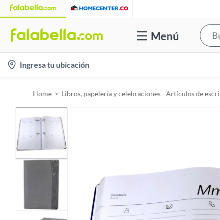
Menú
l
Ingresa tu ubicación
o
c
Home
Libros, papelería y celebraciones - Artículos de escri
a
t
i
o
n
-
i
c
o
n