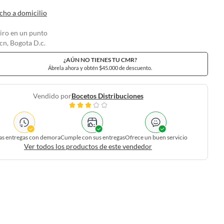
cho a domicilio
tiro en un punto
n, Bogota D.c.
¿AÚN NO TIENES TU CMR?
Ábrela ahora y obtén $45.000 de descuento.
Vendido por
Bocetos Distribuciones
as entregas con demora
Cumple con sus entregas
Ofrece un buen servicio
Ver todos los productos de este vendedor