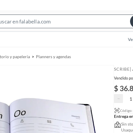
S
e
a
Ve
r
c
torio y papelería
Planners y agendas
h
B
|
SCRIBE
a
Vendido po
r
$ 36.
−
Código
Entrega e
Sin st
Usaquc