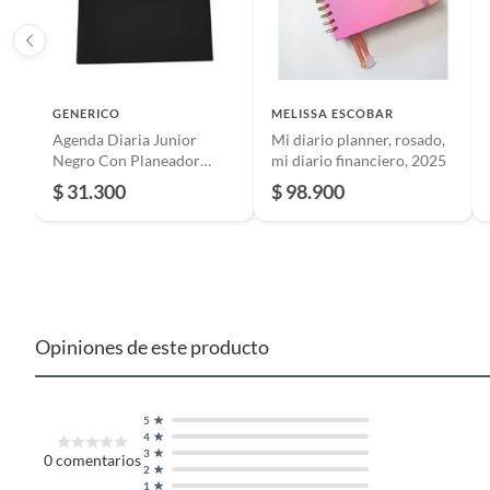
GENERICO
MELISSA ESCOBAR
Agenda Diaria Junior
Mi diario planner, rosado,
Negro Con Planeador
mi diario financiero, 2025
Mensual 2026
$ 31.300
$ 98.900
Opiniones de este producto
5
4
3
0
comentarios
2
1