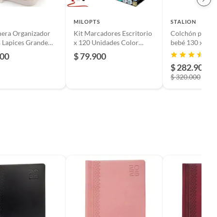
MILOPTS
STALION
hera Organizador
Kit Marcadores Escritorio
Colchón para c
 Lapices Grande
x 120 Unidades Color
bebé 130 x 70 +
e
Doble Punta
antifluido
800
$ 79.900
$ 282.900
$ 320.000