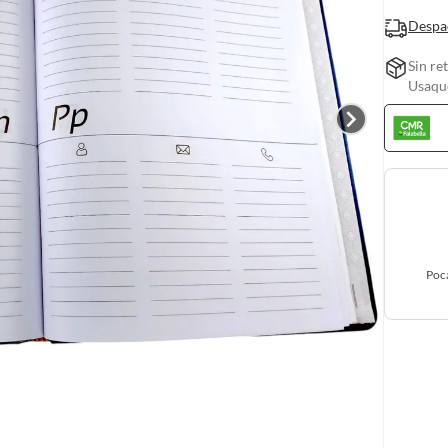
Despa
Sin re
Usaquc
Poc