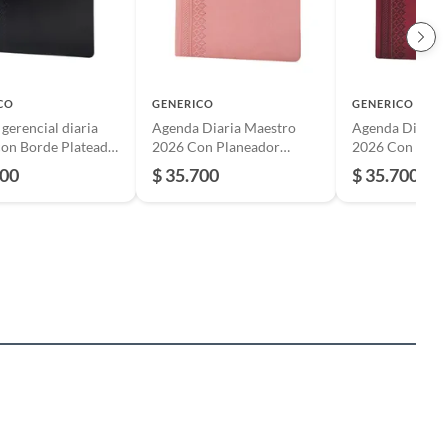
CO
GENERICO
GENERICO
gerencial diaria
Agenda Diaria Maestro
Agenda Diaria 
on Borde Plateado,
2026 Con Planeador
2026 Con Plan
dor mensual 2026
Mensual
Mensual
500
$ 35.700
$ 35.700