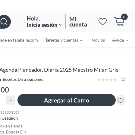
0
Hola
,
Mi
cuenta
Inicia sesión
nde en falabella.com
Tarjetas y cuentas
Novios
Ayuda
Agenda Planeador, Diaria 2025 Maestro Milan Gris
(0)
r
Bocetos Distribuciones
800
Agregar al Carro
+
: 138301366
n
Usaqucn
ock en tienda
n, Bogota D.c.