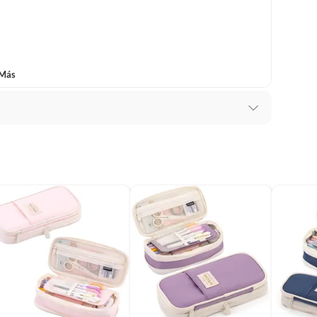
 Más
y compartidas para fin de semana.
 descripción, correo electrónico y teléfono.
COLOR GRIS
 cm
x 2