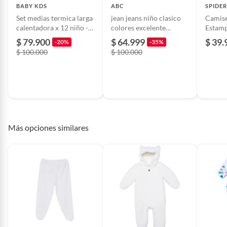
BABY KDS
ABC
SPIDE
Set medias termica larga
jean jeans niño clasico
Camise
calentadora x 12 niño -
colores excelente
Estamp
multicolor.
calidad
de Alg
$ 79.900
$ 64.999
$ 39.
-20%
-35%
$ 100.000
$ 100.000
Más opciones similares