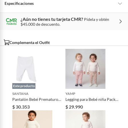
Para conocer más sobre el derecho de retracto y nuestra política de
Especificaciones
devolución ingresa a
https://www.falabella.com.co/falabella-
co/page/legales-informacion-legal-retail
.
¿Aún no tienes tu tarjeta CMR?
Pídela y obtén
Condicion del
Nuevo
$45.000 de descuento.
producto
Complementa el Outfit
Modelo
520586
País de origen
Colombia
Material de vestuario
Polialgodón
Este producto
SANTANA
YAMP
Género
Unisex bebés (0 a 2 años)
Pantalón Bebé Prematuro
Legging para Bebé niña Pack
Enterizo Blanco
de 2 unidades de Algodón
$ 30.353
$ 29.990
Yamp
Garantía del
3 meses
proveedor