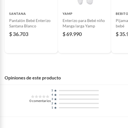
SANTANA
YAMP
BEBIT
Pantalón Bebé Enterizo
Enterizo para Bebé niño
Pijama
Santana Blanco
Manga larga Yamp
bebé
$ 36.703
$ 69.990
$ 35.
Opiniones de este producto
5
4
3
0
comentarios
2
1