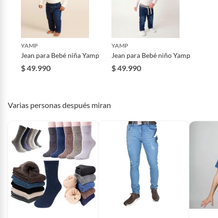
Composición
50 Algodón 50 Poliéster
YAMP
YAMP
Diseño
Liso
Jean para Bebé niña Yamp
Jean para Bebé niño Yamp
$ 49.990
$ 49.990
Detalle de la garantía
Se requiere que el producto se
encuentre defectuoso o sea
inútil para su normal uso, que
Varias personas después miran
tenga deficiencias de
fabricación, elaboración o en
sus materiales.
Tiro
Medio
Tipo
Pantalones