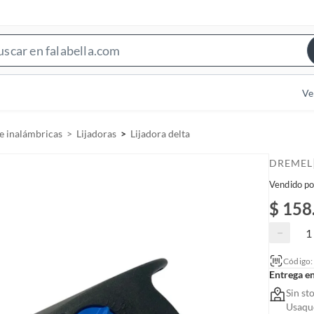
S
e
a
Ve
r
c
e inalámbricas
Lijadoras
Lijadora delta
h
B
DREMEL
a
Vendido po
r
$ 158
−
Código
Entrega e
Sin st
Usaquc