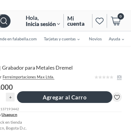
0
Hola
,
Mi
cuenta
Inicia sesión
nde en falabella.com
Tarjetas y cuentas
Novios
Ayuda
Grabador para Metales Dremel
|
(0)
r
Ferreimportaciones Max Ltda.
.000
Agregar al Carro
+
: 137193442
n
Usaqucn
ock en tienda
n, Bogota D.c.