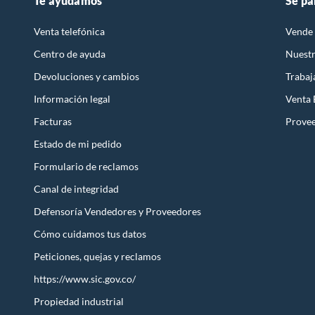
Te ayudamos
Sé pa
Venta telefónica
Vende 
Modelo
F01302
Centro de ayuda
Nuestr
Devoluciones y cambios
Trabaj
País de origen
México
Información legal
Venta
Facturas
Prove
Garantía
1 mes
Estado de mi pedido
Formulario de reclamos
Detalle de la garantía
30 Días
Canal de integridad
Defensoría Vendedores y Proveedores
Condición del producto
Nuevo
Cómo cuidamos tus datos
Peticiones, quejas y reclamos
Largo
18 cm
https://www.sic.gov.co/
Propiedad industrial
Conectividad/conexión
Cablea