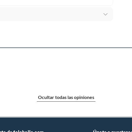
L
ca
r eléctrico, plantilla de letras/números, punta de
 e instructivo.
Ocultar todas las opiniones