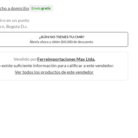
cho a domicilio
Envío
gratis
tiro en un punto
n, Bogota D.c.
¿AÚN NO TIENES TU CMR?
Ábrela ahora y obtén $45.000 de descuento.
Vendido por
Ferreimportaciones Max Ltda.
 existe suficiente información para calificar a este vendedor.
Ver todos los productos de este vendedor