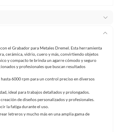
stro respaldo en todo momento. Por eso, como
er si necesitas hacer una devolución.
os con el Grabador para Metales Dremel. Esta herramienta
ey 1480 de 2011 en armonía con el artículo 3 de la Ley
ra, cerámica, vidrio, cuero y más, convirtiendo objetos
cho de retracto será de cinco (5) días hábiles contados
mico y compacto te brinda un agarre cómodo y seguro
o deberá estar en las mismas condiciones de la entrega;
icionados y profesionales que buscan resultados
 hasta 6000 rpm para un control preciso en diversos
 pedir su devolución. Ten en cuenta que hay productos de
:
dad, ideal para trabajos detallados y prolongados.
 pueden devolver si cambias de opinión:
Productos de uso
a creación de diseños personalizados y profesionales.
inas, intangibles, licencias, eléctricos, electrodomésticos,
r la fatiga durante el uso.
tivas.
crear letreros y mucho más en una amplia gama de
lítica de devolución ingresa a
formacion-legal-retail
.