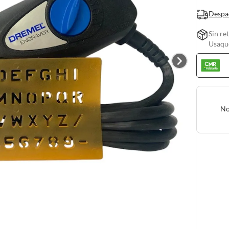
Despa
Sin re
Usaquc
No