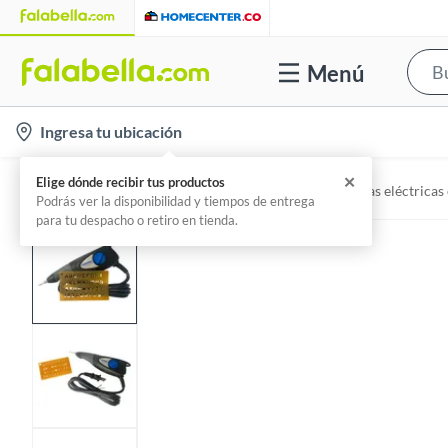
Menú
l
Ingresa tu ubicación
o
c
✕
Elige dónde recibir tus productos
Home
Herramientas y máquinas - Herramientas eléctricas 
a
Podrás ver la disponibilidad y tiempos de entrega
para tu despacho o retiro en tienda.
t
i
o
n
-
i
c
o
n