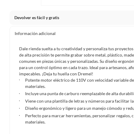
Devolver es fácil y gratis
Queremos que estés feliz con tu compra y que sientas nue
Información adicional
clientes cuentas con garantías y derechos que puedes ejerc
Tienes 5 días hábiles
para devolver por ley.
Dale rienda suelta a tu creatividad y personaliza tus proyect
De conformidad con lo establecido en el artículo 47 de la L
de alta precisión te permite grabar sobre metal, plástico, made
2439 de 2024, el término para que el cliente ejerza su dere
comunes en piezas únicas y personalizadas. Su diseño ergonó
a partir de la recepción del producto, adicional el product
para un control óptimo en cada trazo. Ideal para artesanos, af
esto es, en su caja original, con los sellos y sin uso.
impecables. ¡Deja tu huella con Dremel!
Potente motor eléctrico de 110V con velocidad variable de
Tienes 30 días calendario
desde que recibes el producto para
materiales.
ciertas categorías no se pueden devolver si cambias de opinión
Incluye una punta de carburo reemplazable de alta durabili
Ten en cuenta que hay productos de ciertas categorías no se
Viene con una plantilla de letras y números para facilitar l
personal, alimentos, bebidas, suplementos, medicamentos, vitam
Diseño ergonómico y ligero para un manejo cómodo y reduci
electrónicos, tecnología, colchones, muebles y máquinas depor
Perfecto para marcar herramientas, personalizar regalos, 
Para conocer más sobre el derecho de retracto y nuestra po
materiales.
https://www.falabella.com.co/falabella-co/page/legales-in