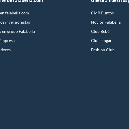
rte de falabella.com
Únete a nuestros
en falabella.com
CMR Puntos
90ak
os inversionistas
Novios Falabella
a en grupo Falabella
Club Bebé
 Empresa
Club Hogar
edores
Fashion Club
do