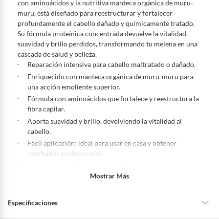
con aminoácidos y la nutritiva manteca orgánica de muru-
para que el cliente ejerza su derecho de retracto será de cinco (5) días
muru, está diseñado para reestructurar y fortalecer
hábiles contados a partir de la recepción del producto, adicional el
profundamente el cabello dañado y químicamente tratado.
producto deberá estar en las mismas condiciones de la entrega; esto es,
Su fórmula proteínica concentrada devuelve la vitalidad,
en su caja original, con los sellos y sin uso.
suavidad y brillo perdidos, transformando tu melena en una
Tienes 30 días calendario
desde que recibes el producto para
cascada de salud y belleza.
pedir su devolución. Ten en cuenta que hay productos de ciertas
Reparación intensiva para cabello maltratado o dañado.
categorías no se pueden devolver si cambias de opinión:
Enriquecido con manteca orgánica de muru-muru para
Ten en cuenta que hay productos de ciertas categorías no se
una acción emoliente superior.
pueden devolver si cambias de opinión:
Productos de uso
Fórmula con aminoácidos que fortalece y reestructura la
personal, alimentos, bebidas, suplementos, medicamentos,
fibra capilar.
vitaminas, intangibles, licencias, eléctricos, electrodomésticos,
Aporta suavidad y brillo, devolviendo la vitalidad al
electrónicos, tecnología, colchones, muebles y máquinas
cabello.
deportivas.
Fácil aplicación: ideal para usar en casa y obtener
Para conocer más sobre el derecho de retracto y nuestra política de
resultados profesionales.
devolución ingresa a
https://www.falabella.com.co/falabella-
Con la Ampolleta Reparadora Milk Shake Integrity, disfruta
co/page/legales-informacion-legal-retail
.
de un cabello visiblemente más sano, fuerte y radiante. ¡Dale
Mostrar Más
a tu melena el cuidado que se merece!
Especificaciones