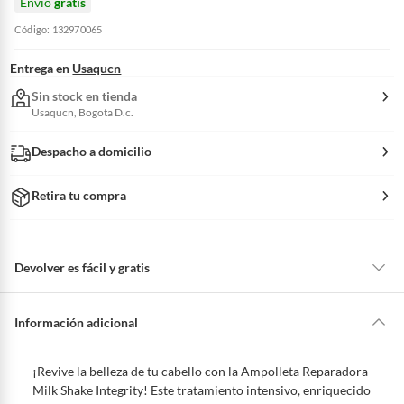
Envío
gratis
Código: 132970065
Entrega en
Usaqucn
Sin stock en tienda
Usaqucn, Bogota D.c.
Despacho a domicilio
Retira tu compra
Devolver es fácil y gratis
Queremos que estés feliz con tu compra y que sientas nuestro respaldo
en todo momento. Por eso, como clientes cuentas con garantías y
Información adicional
derechos que puedes ejercer si necesitas hacer una devolución.
Tienes 5 días hábiles
para devolver por ley.
¡Revive la belleza de tu cabello con la Ampolleta Reparadora
De conformidad con lo establecido en el artículo 47 de la Ley 1480 de
Milk Shake Integrity! Este tratamiento intensivo, enriquecido
2011 en armonía con el artículo 3 de la Ley 2439 de 2024, el término