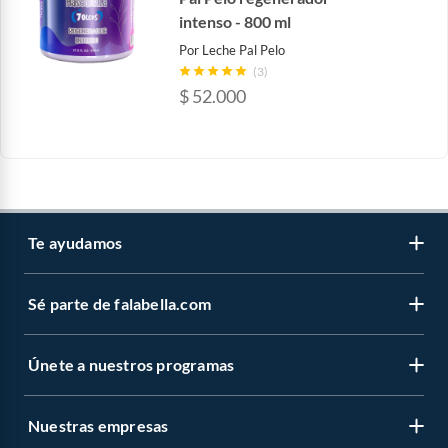
intenso - 800 ml
Por
Leche Pal Pelo
(3)
$
52.000
Te ayudamos
Sé parte de falabella.com
Venta telefónica
Centro de ayuda
Únete a nuestros programas
Vende en falabella.com
Devoluciones y cambios
Nuestros inversionistas
Información legal
Nuestras empresas
CMR Puntos
Trabaja en grupo Falabella