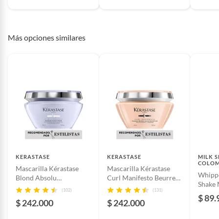
Dermatológico
No
Más opciones similares
Condición del cabello
Maltratado o dañado,Tratado
químicamente
Cantidad contenida
8 X 12mL
en el empaque
Forma farmacéutica
Líquido
KERASTASE
KERASTASE
MILK 
COLOM
Mascarilla Kérastase
Mascarilla Kérastase
Medida/volumen
96
Whipp
Blond Absolu
Curl Manifesto Beurre
Shake 
Cicaextreme cuidado
nutrición cabello crespo
(102)
(131)
100ml
rubio 200ml
200ml
$ 89.
$ 242.000
$ 242.000
Peso del producto
1 kg