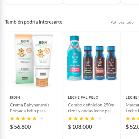
Registro sanitario
NSOC02870-20CO
También podría interesarte
Patrocinado
Tipo de cabello
Todo tipo de cabello
Tipo
Reparación
ISDIN
LECHE PAL PELO
LECHE 
Crema Babynaturals
Combo definición 250ml
Mascari
Pomada Isdin para
rizos y ondas leche pal
Leche 
Bebés 100 ml
pelo
(6)
(1)
$ 56.800
$ 108.000
$ 52.