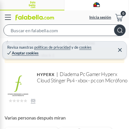
Inicia sesión
S
e
Home
Tecnología - Zona Gamer
Computación gamer
a
Revisa nuestras
políticas de privacidad
y
de
cookies
C
Aceptar cookies
r
e
Producto sin stock :(
r
c
r
a
h
r
Diadema Pc Gamer Hyperx
B
HYPERX
Cloud Stinger Ps4 - xbox - pc con Micrófono
a
r
(0)
Varias personas después miran