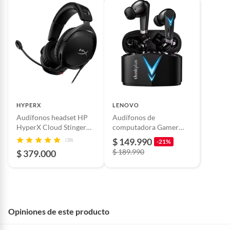
HYPERX
LENOVO
Audífonos headset HP
Audífonos de
HyperX Cloud Stinger
computadora Gamer
Noise cancelling
Livepods Lp6 Luz Led
$ 149.990
(38)
-21%
Color Azul Lenovo
$ 189.990
$ 379.000
Opiniones de este producto