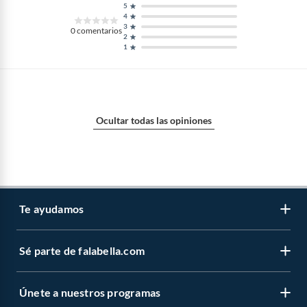
5
4
3
0
comentarios
2
1
Ocultar todas las opiniones
Te ayudamos
Sé parte de falabella.com
Venta telefónica
Centro de ayuda
Únete a nuestros programas
Vende en falabella.com
Devoluciones y cambios