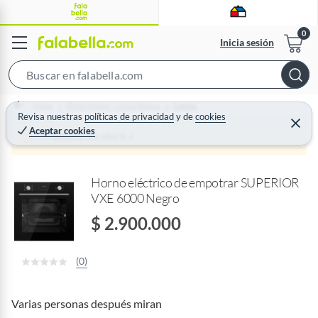
Inicia sesión
S
e
Home
Electrohogar - Línea blanca
Cocina
a
Revisa nuestras
políticas de privacidad
y
de
cookies
C
Aceptar cookies
r
e
Producto sin stock :(
r
c
r
a
h
r
Horno eléctrico de empotrar SUPERIOR
B
VXE 6000 Negro
a
r
$ 2.900.000
(0)
Varias personas después miran