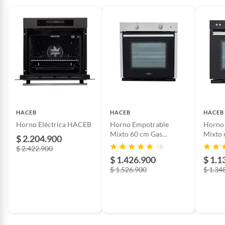
HACEB
HACEB
HACEB
Horno Eléctrica HACEB
Horno Empotrable
Horno
Mixto 60 cm Gas
Mixto 6
$ 2.204.900
Natural
Natura
(1)
$ 2.422.900
Inoxidable/Negro
$ 1.426.900
$ 1.1
$ 1.526.900
$ 1.34