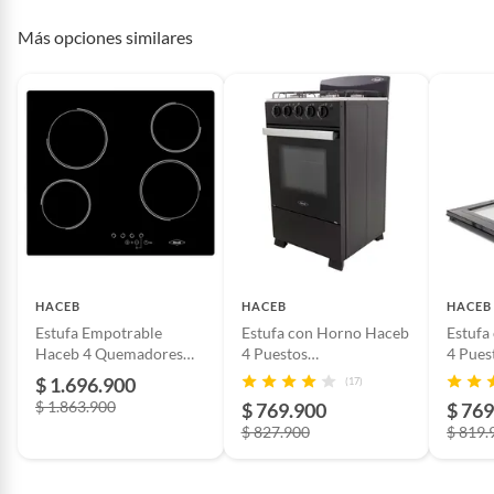
Más opciones similares
HACEB
HACEB
HACEB
Estufa Empotrable
Estufa con Horno Haceb
Estufa
Haceb 4 Quemadores
4 Puestos
4 Pues
CUBVITRO60220
EST5T4PAEGP
EST5T
$ 1.696.900
(17)
$ 1.863.900
$ 769.900
$ 769
$ 827.900
$ 819.