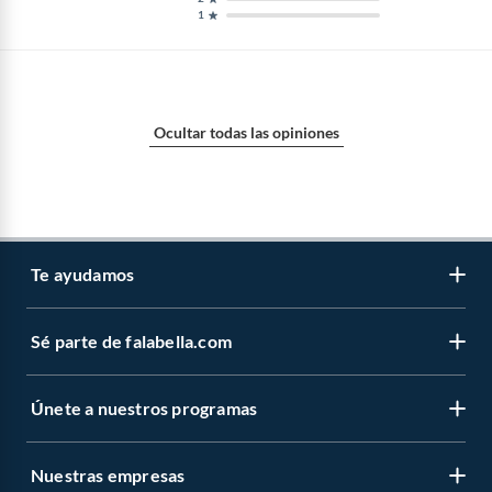
1
Ocultar todas las opiniones
Te ayudamos
Sé parte de falabella.com
Venta telefónica
Centro de ayuda
Únete a nuestros programas
Vende en falabella.com
Devoluciones y cambios
Nuestros inversionistas
Información legal
Nuestras empresas
CMR Puntos