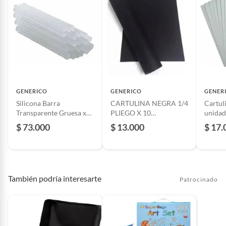
GENERICO
GENERICO
GENER
Silicona Barra
CARTULINA NEGRA 1/4
Cartul
Transparente Gruesa x
PLIEGO X 10
unidad
50 Unidades
UNIDADES
$ 73.000
$ 13.000
$ 17.
También podría interesarte
Patrocinado