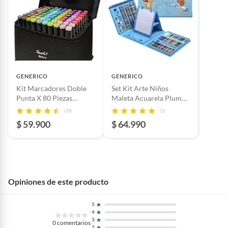
GENERICO
GENERICO
Kit Marcadores Doble
Set Kit Arte Niños
Punta X 80 Piezas
Maleta Acuarela Plumón
Escritorio
208 Piezas Azul
(39)
(1)
$ 59.900
$ 64.990
Opiniones de este producto
5
4
3
0
comentarios
2