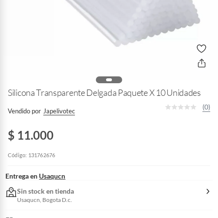
Silicona Transparente Delgada Paquete X 10 Unidades
(0)
Vendido por
Japelivotec
$ 11.000
Código: 131762676
Entrega en
Usaqucn
Sin stock en tienda
Usaqucn, Bogota D.c.