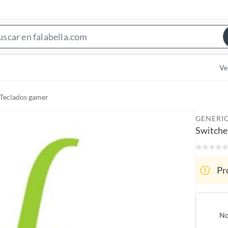
S
e
a
Ve
r
c
Teclados gamer
h
B
GENERI
a
Switche
r
Pr
No