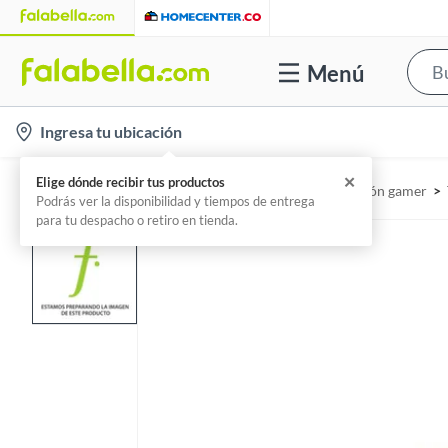
Menú
l
Ingresa tu ubicación
o
c
✕
Elige dónde recibir tus productos
Home
Tecnología - Zona Gamer
Computación gamer
a
Podrás ver la disponibilidad y tiempos de entrega
para tu despacho o retiro en tienda.
t
i
o
n
-
i
c
o
n