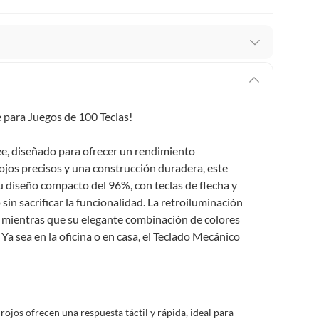
stro respaldo en todo momento. Por eso, como
er si necesitas hacer una devolución.
 para Juegos de 100 Teclas!
ey 1480 de 2011 en armonía con el artículo 3 de la Ley
cho de retracto será de cinco (5) días hábiles contados
e, diseñado para ofrecer un rendimiento
o deberá estar en las mismas condiciones de la entrega;
ojos precisos y una construcción duradera, este
Su diseño compacto del 96%, con teclas de flecha y
 pedir su devolución. Ten en cuenta que hay productos de
in sacrificar la funcionalidad. La retroiluminación
:
 mientras que su elegante combinación de colores
 pueden devolver si cambias de opinión:
Productos de uso
 Ya sea en la oficina o en casa, el Teclado Mecánico
inas, intangibles, licencias, eléctricos, electrodomésticos,
tivas.
lítica de devolución ingresa a
formacion-legal-retail
.
ojos ofrecen una respuesta táctil y rápida, ideal para