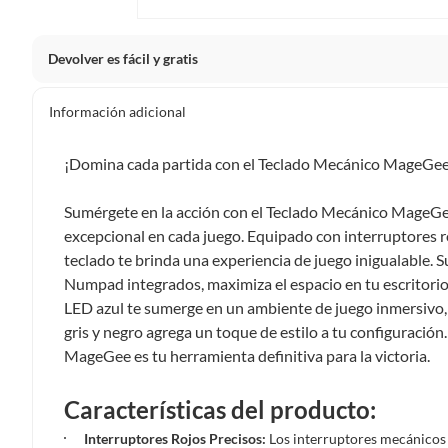
Devolver es fácil y gratis
Queremos que estés feliz con tu compra y que sientas nue
Información adicional
clientes cuentas con garantías y derechos que puedes ejerc
Tienes 5 días hábiles
para devolver por ley.
¡Domina cada partida con el Teclado Mecánico MageGee
De conformidad con lo establecido en el artículo 47 de la L
2439 de 2024, el término para que el cliente ejerza su dere
Sumérgete en la acción con el Teclado Mecánico MageGe
a partir de la recepción del producto, adicional el product
excepcional en cada juego. Equipado con interruptores r
esto es, en su caja original, con los sellos y sin uso.
teclado te brinda una experiencia de juego inigualable. 
Tienes 30 días calendario
desde que recibes el producto para
Numpad integrados, maximiza el espacio en tu escritorio s
ciertas categorías no se pueden devolver si cambias de opinión
LED azul te sumerge en un ambiente de juego inmersivo,
Ten en cuenta que hay productos de ciertas categorías no se
gris y negro agrega un toque de estilo a tu configuración.
personal, alimentos, bebidas, suplementos, medicamentos, vitam
MageGee es tu herramienta definitiva para la victoria.
electrónicos, tecnología, colchones, muebles y máquinas depor
Para conocer más sobre el derecho de retracto y nuestra po
Características del producto:
https://www.falabella.com.co/falabella-co/page/legales-in
Interruptores Rojos Precisos:
Los interruptores mecánicos r