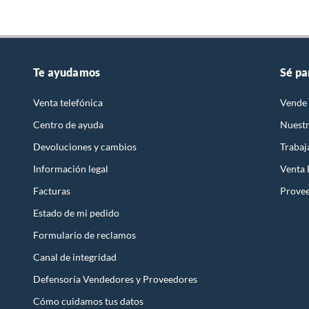
Detalle de la garantía
La gara
- Hot swap: No
manipul
- Tamaño: 373*124*34mm
tampoco
- Peso: 817±5g
la gara
perfect
Te ayudamos
Sé pa
¡Domina el juego con estilo con el Teclado Mecánico Mag
hacerno
lleva tu experiencia de juego al siguiente nivel.
Venta telefónica
Vende 
Autonomía
No pose
Centro de ayuda
Nuestr
Devoluciones y cambios
Trabaj
Información legal
Venta
Facturas
Prove
Estado de mi pedido
Formulario de reclamos
Canal de integridad
Defensoría Vendedores y Proveedores
Cómo cuidamos tus datos