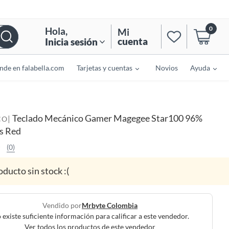
0
Hola
,
Mi
cuenta
Inicia sesión
nde en falabella.com
Tarjetas y cuentas
Novios
Ayuda
Teclado Mecánico Gamer Magegee Star100 96%
|
CO
s Red
(0)
oducto sin stock :(
Vendido por
Mrbyte Colombia
 existe suficiente información para calificar a este vendedor.
Ver todos los productos de este vendedor