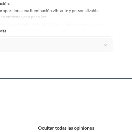
ación.
roporciona una iluminación vibrante y personalizable,
 en entornos con poca luz.
miza el espacio en tu escritorio, al tiempo que conserva
ha y Numpad, para una máxima comodidad y funcionalidad.
 Más
 como para tareas de oficina, este teclado es versátil y
calidad y una sólida estructura, este teclado está
tensas.
s
, este teclado agrega un toque de estilo y sofisticación a
0
Ocultar todas las opiniones