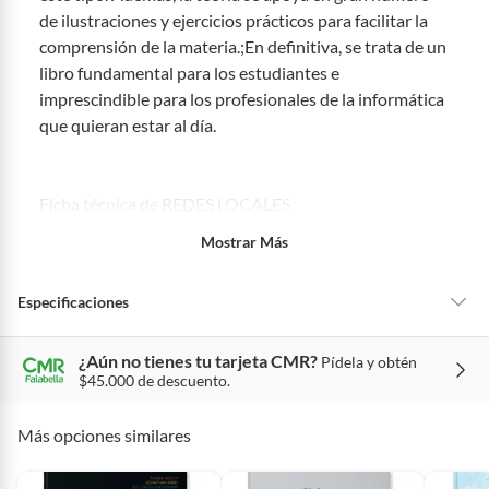
categorías no se pueden devolver si cambias de opinión:
de ilustraciones y ejercicios prácticos para facilitar la
Ten en cuenta que hay productos de ciertas categorías no se
comprensión de la materia.;En definitiva, se trata de un
pueden devolver si cambias de opinión:
Productos de uso
libro fundamental para los estudiantes e
personal, alimentos, bebidas, suplementos, medicamentos,
imprescindible para los profesionales de la informática
vitaminas, intangibles, licencias, eléctricos, electrodomésticos,
que quieran estar al día.
electrónicos, tecnología, colchones, muebles y máquinas
deportivas.
Para conocer más sobre el derecho de retracto y nuestra política de
Ficha técnica de REDES LOCALES
devolución ingresa a
https://www.falabella.com.co/falabella-
co/page/legales-informacion-legal-retail
.
Nº de páginas: 304
Mostrar Más
Editorial: S.A. EDICIONES PARANINFO
Idioma: CASTELLANO
Especificaciones
Encuadernación: Tapa blanda
ISBN: 9788497327640
Año de edición: 2010
¿Aún no tienes tu tarjeta CMR?
Pídela y obtén
Alto
27
$45.000 de descuento.
Más opciones similares
Autor
Julio Barbancho Concejero
• Productos Nuevos Y Originales
• Emitimos Factura Legal