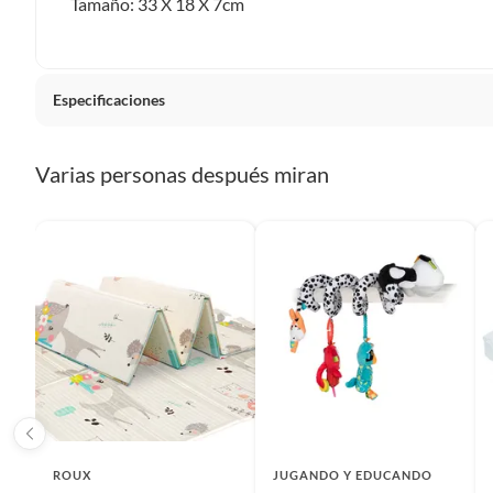
Tamaño: 33 X 18 X 7cm
Especificaciones
Tipo de juguete de estimulación temprana
Juguete
Varias personas después miran
Color
Azul
Dimensiones
33 x 18
Alto
33
Ancho
18
ROUX
JUGANDO Y EDUCANDO