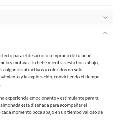
stro respaldo en todo momento. Por eso, como
er si necesitas hacer una devolución.
ey 1480 de 2011 en armonía con el artículo 3 de la Ley
fecto para el desarrollo temprano de tu bebé.
cho de retracto será de cinco (5) días hábiles contados
mula y motiva a tu bebé mientras está boca abajo,
o deberá estar en las mismas condiciones de la entrega;
 colgantes atractivos y coloridos no solo
vimiento y la exploración, convirtiendo el tiempo
 pedir su devolución. Ten en cuenta que hay productos de
.
:
 pueden devolver si cambias de opinión:
Productos de uso
una experiencia emocionante y estimulante para tu
inas, intangibles, licencias, eléctricos, electrodomésticos,
 almohada está diseñada para acompañar el
tivas.
do cada momento boca abajo en un tiempo valioso de
lítica de devolución ingresa a
formacion-legal-retail
.