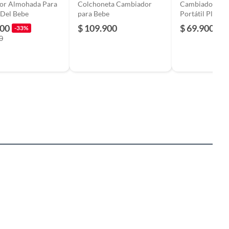
tor Almohada Para
Colchoneta Cambiador
Cambiador De 
 Del Bebe
para Bebe
Portátil Plegab
Impermeable
900
$ 109.900
$ 69.900
-33%
0