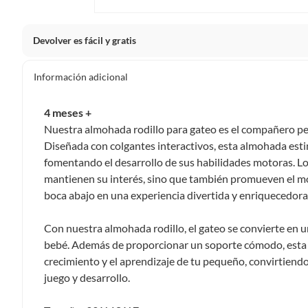
Devolver es fácil y gratis
Queremos que estés feliz con tu compra y que sientas nue
Información adicional
clientes cuentas con garantías y derechos que puedes ejerc
Tienes 5 días hábiles
para devolver por ley.
4 meses +
De conformidad con lo establecido en el artículo 47 de la L
Nuestra almohada rodillo para gateo es el compañero per
2439 de 2024, el término para que el cliente ejerza su dere
Diseñada con colgantes interactivos, esta almohada esti
a partir de la recepción del producto, adicional el product
fomentando el desarrollo de sus habilidades motoras. Los
esto es, en su caja original, con los sellos y sin uso.
mantienen su interés, sino que también promueven el mo
Tienes 30 días calendario
desde que recibes el producto para
boca abajo en una experiencia divertida y enriquecedora
ciertas categorías no se pueden devolver si cambias de opinión
Ten en cuenta que hay productos de ciertas categorías no se
Con nuestra almohada rodillo, el gateo se convierte en 
personal, alimentos, bebidas, suplementos, medicamentos, vitam
bebé. Además de proporcionar un soporte cómodo, esta
electrónicos, tecnología, colchones, muebles y máquinas depor
crecimiento y el aprendizaje de tu pequeño, convirtien
Para conocer más sobre el derecho de retracto y nuestra po
juego y desarrollo.
https://www.falabella.com.co/falabella-co/page/legales-in