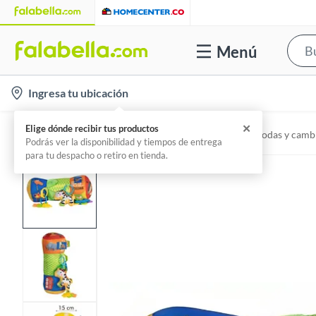
Menú
l
Ingresa tu ubicación
o
c
✕
Elige dónde recibir tus productos
Home
Mundo Bebé - Dormitorio Bebé
Cómodas y camb
a
Podrás ver la disponibilidad y tiempos de entrega
para tu despacho o retiro en tienda.
t
i
o
n
-
i
c
o
n