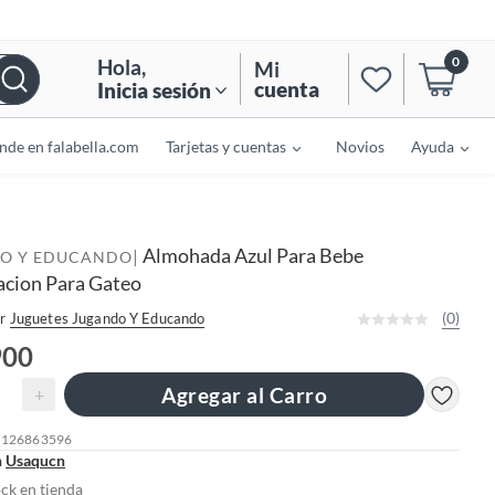
0
Hola
,
Mi
cuenta
Inicia sesión
nde en falabella.com
Tarjetas y cuentas
Novios
Ayuda
Almohada Azul Para Bebe
|
O Y EDUCANDO
acion Para Gateo
(0)
r
Juguetes Jugando Y Educando
900
Agregar al Carro
+
: 126863596
n
Usaqucn
ock en tienda