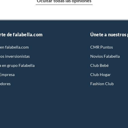
Ocultar todas las opiniones
rte de falabella.com
Únete a nuestros
en falabella.com
CMR Puntos
os inversionistas
Novios Falabella
a en grupo Falabella
Club Bebé
 Empresa
Club Hogar
edores
Fashion Club