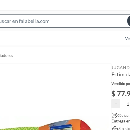
S
e
a
Ve
r
c
iadores
h
B
JUGAND
a
Estimul
r
Vendido po
$ 77.
−
Código
Entrega e
Sin st