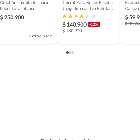
Colchón cambiador para
Corral Para Bebes Piscina
Protec
eses
bebes toral blanco
Juego Interactivo Pelotas
Cabeza
Niños
$ 250.900
(4)
$ 59.
$ 89.90
$ 140.900
n
-22%
$ 180.900
Patrocinado