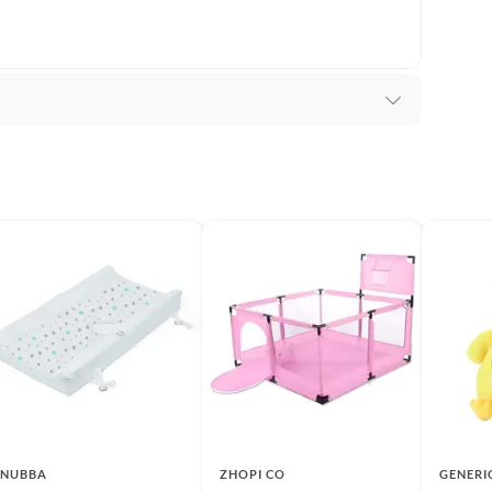
s sensoriales
 x 7 cm
NUBBA
ZHOPI CO
GENERI