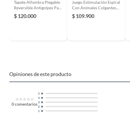
Tapete Alfombra Plegable
Juego Estimulación Espiral
Grupo de edad
4 - 6 m
Reversible Antigolpes Para
Con Animales Colgantes
Niños
Para Bebés
$ 120.000
$ 109.900
Material
Algodó
Detalle de la garantía
1
Condición del producto
Nuevo
Opiniones de este producto
Largo
7
5
4
3
0
comentarios
2
1