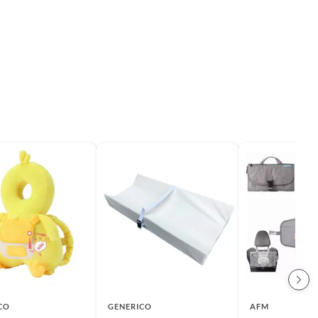
CO
GENERICO
AFM