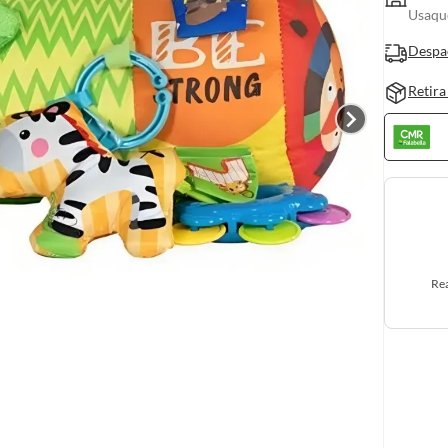
Usaquc
Despa
Retira
Rea