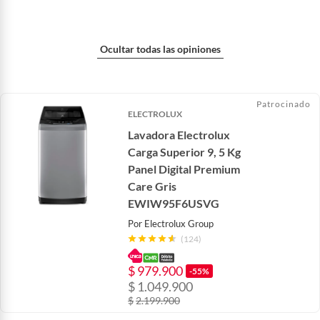
Ocultar todas las opiniones
Patrocinado
ELECTROLUX
Lavadora Electrolux
Carga Superior 9, 5 Kg
Panel Digital Premium
Care Gris
EWIW95F6USVG
Por
Electrolux Group
(124)
$
979.900
-55%
$
1.049.900
$
2.199.900