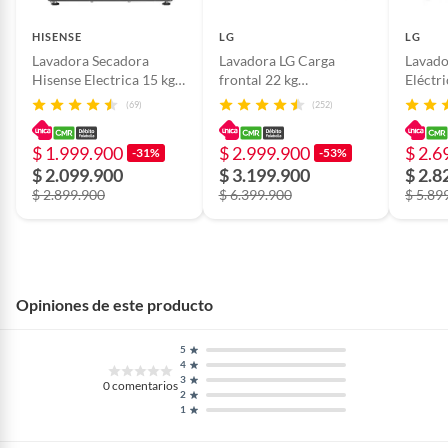
Tipo de pantalla
Manual
HISENSE
LG
LG
Lavadora Secadora
Lavadora LG Carga
Lavado
Hisense Electrica 15 kg |
frontal 22 kg
Eléctr
WD3S1543BT
WM22VV26R
WD14
(69)
(252)
$ 1.999.900
$ 2.999.900
$ 2.6
-31%
-53%
$ 2.099.900
$ 3.199.900
$ 2.8
$ 2.899.900
$ 6.399.900
$ 5.89
Opiniones de este producto
5
4
3
0
comentarios
2
1