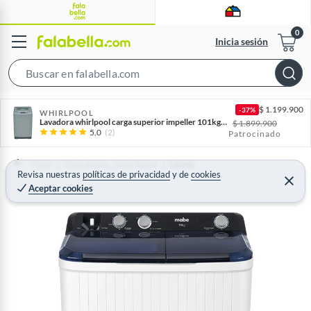
Inicia sesión
S
e
$
1.199.900
-37%
a
WHIRLPOOL
Lavadora whirlpool carga superior impeller 101kg silver
$
1.899.900
r
5.0
(2)
Patrocinado
c
h
Home
Electrohogar - Línea blanca
Lavado
Revisa nuestras
políticas de privacidad
y
de
cookies
B
C
Aceptar cookies
e
a
r
r
r
a
r