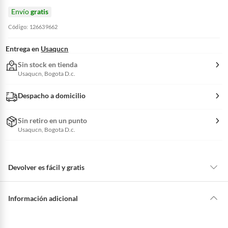
Envío
gratis
Código: 126639662
Entrega en
Usaqucn
Sin stock en tienda
Usaqucn, Bogota D.c.
Despacho a domicilio
Sin retiro en un punto
Usaqucn, Bogota D.c.
Devolver es fácil y gratis
Queremos que estés feliz con tu compra y que sientas nuestro respaldo
en todo momento. Por eso, como clientes cuentas con garantías y
Información adicional
derechos que puedes ejercer si necesitas hacer una devolución.
Tienes 5 días hábiles
para devolver por ley.