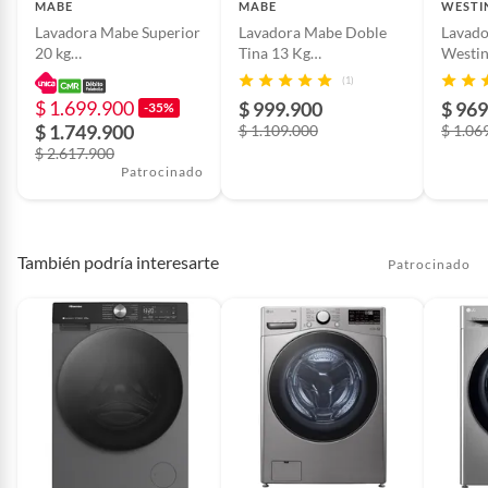
MABE
MABE
WESTI
Dimensiones
93 cm x 44,1 cm x 76 cm
Lavadora Mabe Superior
Lavadora Mabe Doble
Lavado
20 kg
Tina 13 Kg
Westi
LMA0220WDGAB0
Semiautomatica -
Tina 1
(1)
Eficiencia energética
A
LMD3123HBAB0
Semiau
$ 1.699.900
$ 999.900
$ 969
-35%
$ 1.749.900
$ 1.109.000
$ 1.06
$ 2.617.900
Tipo de carga
Superior
Patrocinado
Profundidad
44.1 cm
También podría interesarte
Patrocinado
Número de
2
programas
Tipo de lavadora
Semi-automática
Voltaje
127V