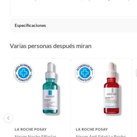
Para conocer más sobre el derecho de retracto y nuestra po
https://www.falabella.com.co/falabella-co/page/legales-in
Especificaciones
Condicion del producto
Nuevo
Varias personas después miran
Instrucciones de uso
Aplicar 
Utilizar
mejores
Posay.
Dermatológico
Sí
Cantidad contenida en el empaque
30ml
LA ROCHE POSAY
LA ROCHE POSAY
Sérum Noche Effaclar
Sérum Anti Edad La Roche