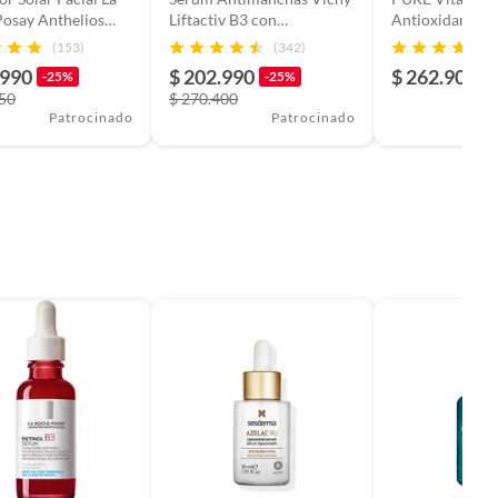
osay Anthelios
Liftactiv B3 con
Antioxidante x 3
 400 Oil Control
Niacinamida 30ml
Roche Posay
(153)
(342)
Spf50+ 50Ml
.990
$ 202.990
$ 262.900
-25%
-25%
950
$ 270.400
Patrocinado
Patrocinado