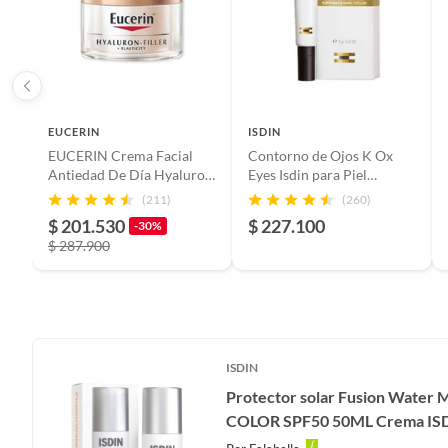
EUCERIN
ISDIN
EUCERIN Crema Facial
Contorno de Ojos K Ox
Antiedad De Día Hyaluron
Eyes Isdin para Piel
- Filler Elasticity Spf15
Normal 15 ml
(211)
(260)
50Ml
$ 201.530
$ 227.100
-30%
$ 287.900
ISDIN
Protector solar Fusion Water
COLOR SPF50 50ML Crema ISD