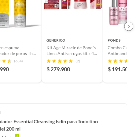
T
GENERICO
PONDS
 en espuma
Kit Age Miracle de Pond`s
Combo Cuidado
ador de poros The
Línea Anti-arrugas kit x 4
Antimanchas P
sional Tight ’n
productos + Obsequio.
Niasorcinol
(684)
(2)
enefit 133 ml (Full
.990
$ 279.900
$ 191.500
N
iador Essential Cleansing Isdin para Todo tipo
iel 200 ml