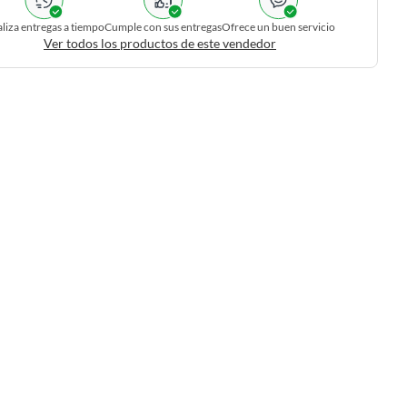
liza entregas a tiempo
Cumple con sus entregas
Ofrece un buen servicio
Ver todos los productos de este vendedor