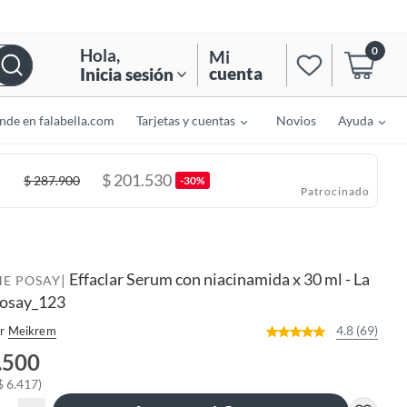
0
Hola
,
Mi
cuenta
Inicia sesión
nde en falabella.com
Tarjetas y cuentas
Novios
Ayuda
$
201.530
$
287.900
-30%
Patrocinado
Effaclar Serum con niacinamida x 30 ml - La
|
HE POSAY
osay_123
4.8 (69)
r
Meikrem
.500
$ 6.417)