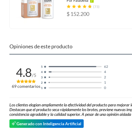
Por
Falabella
(73)
$
152.200
Opiniones de este producto
62
5
4.8
4
4
/5
2
3
1
2
69
comentarios
0
1
Los clientes elogian ampliamente la efectividad del producto para mejorar l
Destacan que el producto seca rápidamente los brotes, previene nuevas imper
consistencia agradable y la calidad superior. A pesar de una opinión aislad
Generado con Inteligencia Artificial