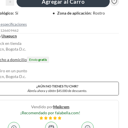
Agregar al Carro
+
ológico
:
Sí
Zona de aplicación
:
Rostro
especificaciones
: 126609462
n
Usaqucn
ock en tienda
n, Bogota D.c.
cho a domicilio
Envío
gratis
tiro en un punto
n, Bogota D.c.
¿AÚN NO TIENES TU CMR?
Ábrela ahora y obtén $45.000 de descuento.
Vendido por
Meikrem
¡Recomendado por falabella.com!