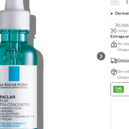
−
Dermat
Ver más 
Código
Entrega e
Sin st
Usaquc
Despa
Sin re
Usaquc