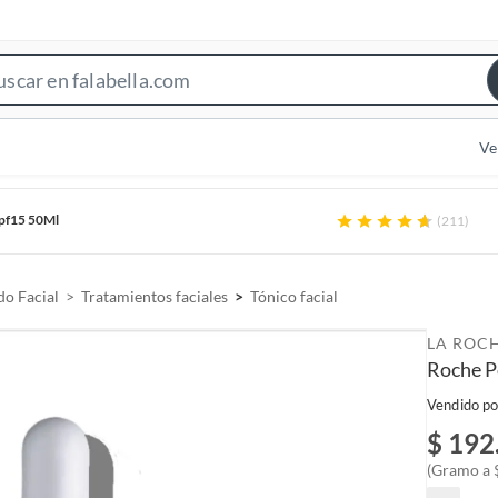
S
e
a
Ve
r
c
Spf15 50Ml
(211)
h
B
a
o Facial
Tratamientos faciales
Tónico facial
r
LA ROC
Roche P
Vendido po
$ 192
(Gramo a 