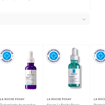
lítica de devolución ingresa a
formacion-legal-retail
.
en la piel limpia y seca, evitando el área de los ojos.
 1 a 2 veces al día, preferiblemente en la noche. Para
 resultados, combinar con la línea Effaclar de La Roche-
LA ROCHE POSAY
LA ROCHE POSAY
LA ROC
Tratamiento de manchas
Serum La Roche Posay
Protect