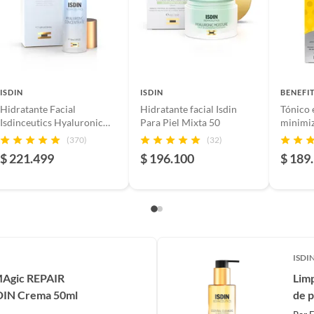
ISDIN
ISDIN
BENEFI
Hidratante Facial
Hidratante facial Isdin
Tónico
Isdinceutics Hyaluronic
Para Piel Mixta 50
minimiz
Concentrate Isdin para
POREfes
(370)
(32)
Todo tipo de piel 30 ml
Toned B
$ 221.499
$ 196.100
$ 189
Size)
ISDI
 MAgic REPAIR
Limp
IN Crema 50ml
de p