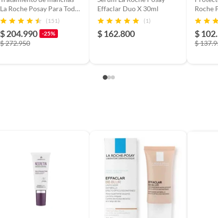
La Roche Posay Para Todo
Effaclar Duo X 30ml
Roche P
tipo de piel 30ml
Uvmune
(151)
(1)
Fluido 
$ 204.990
$ 162.800
$ 102
-25%
$ 272.950
$ 137.
6817-20PE