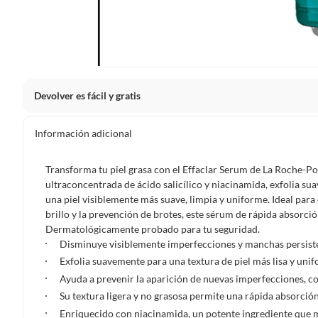
Devolver es fácil y gratis
Queremos que estés feliz con tu compra y que sientas nue
Información adicional
clientes cuentas con garantías y derechos que puedes ejerc
Tienes 5 días hábiles
para devolver por ley.
Transforma tu piel grasa con el Effaclar Serum de La Roche-Po
De conformidad con lo establecido en el artículo 47 de la L
ultraconcentrada de ácido salicílico y niacinamida, exfolia 
2439 de 2024, el término para que el cliente ejerza su dere
una piel visiblemente más suave, limpia y uniforme. Ideal para
a partir de la recepción del producto, adicional el product
brillo y la prevención de brotes, este sérum de rápida absorción
esto es, en su caja original, con los sellos y sin uso.
Dermatológicamente probado para tu seguridad.
Disminuye visiblemente imperfecciones y manchas persist
Tienes 30 días calendario
desde que recibes el producto para
Exfolia suavemente para una textura de piel más lisa y uni
ciertas categorías no se pueden devolver si cambias de opinión
Ayuda a prevenir la aparición de nuevas imperfecciones, c
Ten en cuenta que hay productos de ciertas categorías no se
Su textura ligera y no grasosa permite una rápida absorción,
personal, alimentos, bebidas, suplementos, medicamentos, vitam
Enriquecido con niacinamida, un potente ingrediente que me
electrónicos, tecnología, colchones, muebles y máquinas depor