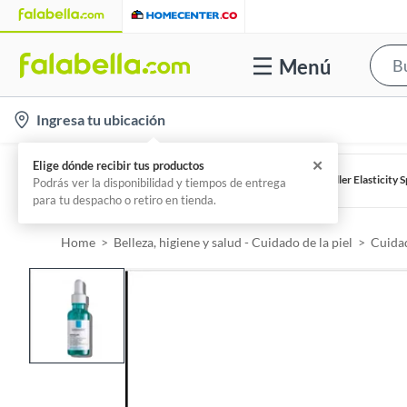
Menú
l
Ingresa tu ubicación
o
c
EUCERIN
EUCERIN Crema Facial Antiedad De Día Hyaluron - Filler Elasticity 
a
Por
Línea Estética
t
i
Home
Belleza, higiene y salud - Cuidado de la piel
Cuidad
o
n
-
i
c
o
n