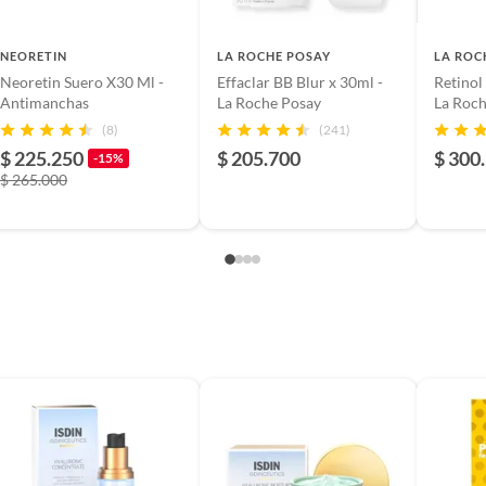
NEORETIN
LA ROCHE POSAY
LA ROC
Neoretin Suero X30 Ml -
Effaclar BB Blur x 30ml -
Retinol
Antimanchas
La Roche Posay
La Roch
(8)
(241)
$ 225.250
$ 205.700
$ 300
-15%
$ 265.000