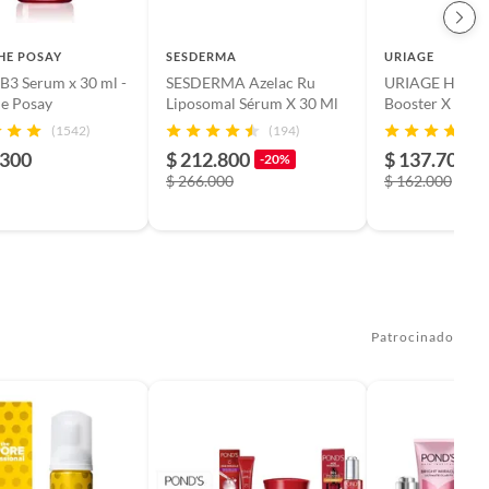
HE POSAY
SESDERMA
URIAGE
 B3 Serum x 30 ml -
SESDERMA Azelac Ru
URIAGE Hyseac
e Posay
Liposomal Sérum X 30 Ml
Booster X 30 M
(1542)
(194)
.300
$ 212.800
$ 137.700
-20%
-
$ 266.000
$ 162.000
Patrocinado