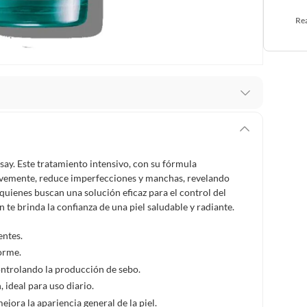
Rea
stro respaldo en todo momento. Por eso, como
er si necesitas hacer una devolución.
say. Este tratamiento intensivo, con su fórmula
ey 1480 de 2011 en armonía con el artículo 3 de la Ley
suavemente, reduce imperfecciones y manchas, revelando
cho de retracto será de cinco (5) días hábiles contados
 quienes buscan una solución eficaz para el control del
o deberá estar en las mismas condiciones de la entrega;
 te brinda la confianza de una piel saludable y radiante.
entes.
 pedir su devolución. Ten en cuenta que hay productos de
forme.
:
ontrolando la producción de sebo.
 pueden devolver si cambias de opinión:
Productos de uso
 ideal para uso diario.
inas, intangibles, licencias, eléctricos, electrodomésticos,
jora la apariencia general de la piel.
tivas.