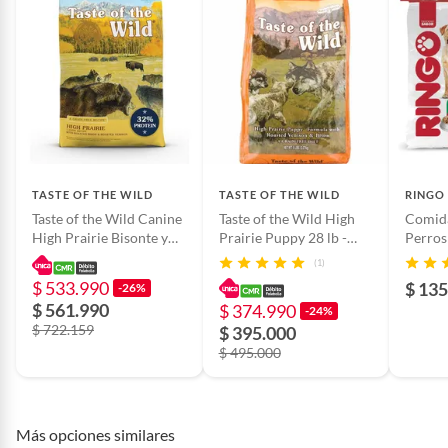
Autor: Acenix
INVICTOR
Alto
19
Editorial: ALTEA
Dimensiones: 15mm x 23mm
Referencia 9789585491922
Autor
Invictor
Incluye
Libro
TASTE OF THE WILD
TASTE OF THE WILD
RINGO
Taste of the Wild Canine
Taste of the Wild High
Comida
Número de páginas
160
High Prairie Bisonte y
Prairie Puppy 28 lb -
Perros
Venado 40lb
Bisonte y Venado -
Adulto
(1)
Cachorros
$ 533.990
Ancho
12
$ 135
-26%
$ 561.990
$ 374.990
-24%
$ 722.159
$ 395.000
Modelo
Vicnix. Transformados En
$ 495.000
Animales
Más opciones similares
Editorial
Altea