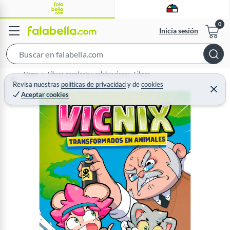
Inicia sesión
S
e
Home
Libros, papelería y celebraciones - Libros
a
Revisa nuestras
políticas de privacidad
y
de
cookies
Ciencias Naturales, Técnicas e Ingeniería
C
Aceptar cookies
r
e
r
c
r
a
h
r
B
a
r