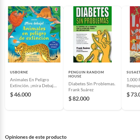
País de origen
Colombia
Garantía
1 mes
ISBN
9789585491922
USBORNE
PENGUIN RANDOM
SUSAE
Detalle de la garantía
30 Dias
HOUSE
Animales En Peligro
1.000 
Diabetes Sin Problemas.
Extinción. ¡mira Debajo!
Respue
Frank Suárez
(t.d)
(t.d)
$ 46.000
$ 73.
Material
Papel
$ 82.000
Número de edición
1
Idioma
Español
Opiniones de este producto