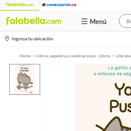
Menú
l
Ingresa tu ubicación
o
c
Home
Libros, papelería y celebraciones - Libros
Literatu
a
t
i
o
n
-
i
c
o
n