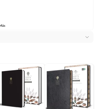
 Más
nes de personas adoran a esta regordeta gatita
ura
Belton