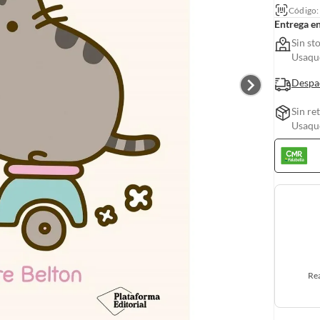
Código
Entrega e
Sin st
Usaquc
Despa
Sin re
Usaquc
Rea