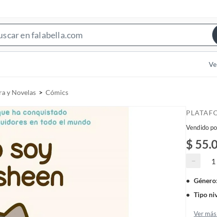
S
e
a
Ve
r
c
ra y Novelas
Cómics
h
B
PLATAF
a
Vendido po
r
$ 55.
−
Género
Tipo ni
Ver más 