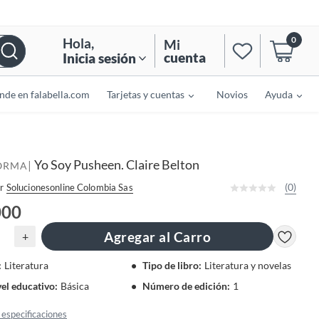
0
Hola
,
Mi
cuenta
Inicia sesión
nde en falabella.com
Tarjetas y cuentas
Novios
Ayuda
Yo Soy Pusheen. Claire Belton
|
ORMA
(0)
r
Solucionesonline Colombia Sas
000
Agregar al Carro
+
:
Literatura
Tipo de libro
:
Literatura y novelas
vel educativo
:
Básica
Número de edición
:
1
especificaciones