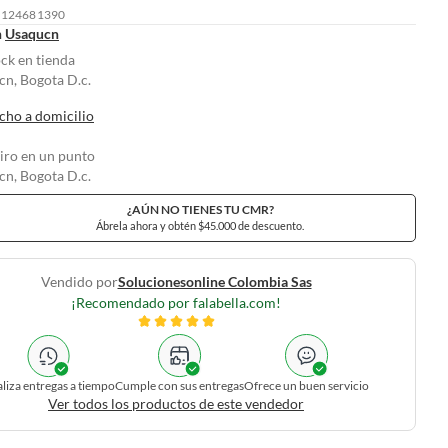
: 124681390
n
Usaqucn
ock en tienda
n, Bogota D.c.
cho a domicilio
tiro en un punto
n, Bogota D.c.
¿AÚN NO TIENES TU CMR?
Ábrela ahora y obtén $45.000 de descuento.
Vendido por
Solucionesonline Colombia Sas
¡Recomendado por falabella.com!
liza entregas a tiempo
Cumple con sus entregas
Ofrece un buen servicio
Ver todos los productos de este vendedor