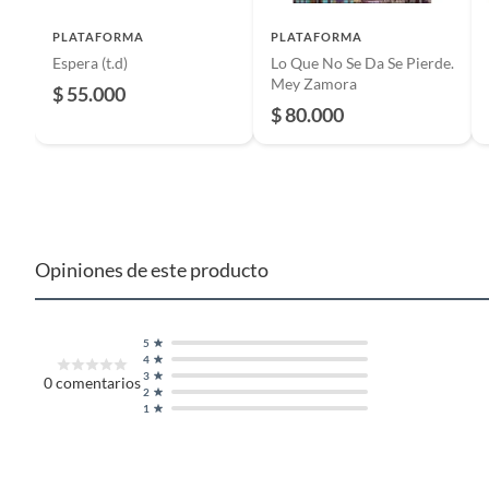
ISBN
978841
PLATAFORMA
PLATAFORMA
Espera (t.d)
Lo Que No Se Da Se Pierde.
Detalle de la garantía
30 Dias
Mey Zamora
$ 55.000
$ 80.000
Número de edición
1
Idioma
Españo
Opiniones de este producto
Tipo de libro
Literat
5
Público recomendado
Todas l
4
3
0
comentarios
2
1
Edad recomendada de uso
12 a má
Tipo nivel educativo
Básica