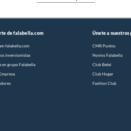
ica
rte de falabella.com
Únete a nuestros
en falabella.com
CMR Puntos
os inversionistas
Novios Falabella
a en grupo Falabella
Club Bebé
 Empresa
Club Hogar
edores
Fashion Club