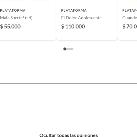
6429516
PLATAFORMA
PLATAFORMA
PLATA
Mala Suerte! (t.d)
El Dolor Adolescente
Cuando 
$ 55.000
$ 110.000
$ 70.
l
ura y novelas
as edades
s
Ocultar todas las opiniones