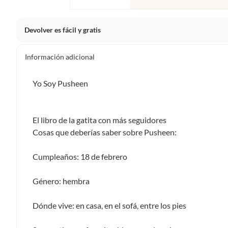
Devolver es fácil y gratis
Queremos que estés feliz con tu compra y que sientas nue
Información adicional
clientes cuentas con garantías y derechos que puedes ejerc
Tienes 5 días hábiles
para devolver por ley.
Yo Soy Pusheen
De conformidad con lo establecido en el artículo 47 de la L
2439 de 2024, el término para que el cliente ejerza su dere
a partir de la recepción del producto, adicional el product
El libro de la gatita con más seguidores
esto es, en su caja original, con los sellos y sin uso.
Cosas que deberías saber sobre Pusheen:
Tienes 30 días calendario
desde que recibes el producto para
ciertas categorías no se pueden devolver si cambias de opinión
Cumpleaños: 18 de febrero
Ten en cuenta que hay productos de ciertas categorías no se
personal, alimentos, bebidas, suplementos, medicamentos, vitam
Género: hembra
electrónicos, tecnología, colchones, muebles y máquinas depor
Para conocer más sobre el derecho de retracto y nuestra po
Dónde vive: en casa, en el sofá, entre los pies
https://www.falabella.com.co/falabella-co/page/legales-in