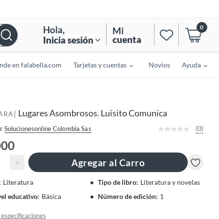
0
Hola
,
Mi
cuenta
Inicia sesión
nde en falabella.com
Tarjetas y cuentas
Novios
Ayuda
Lugares Asombrosos. Luisito Comunica
|
ARA
(0)
r
Solucionesonline Colombia Sas
000
Agregar al Carro
+
:
Literatura
Tipo de libro
:
Literatura y novelas
vel educativo
:
Básica
Número de edición
:
1
especificaciones