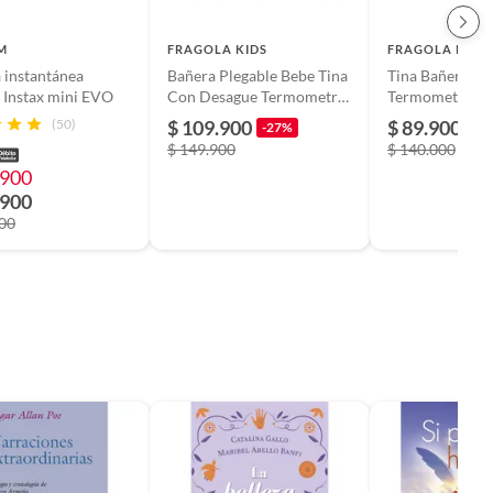
LM
FRAGOLA KIDS
FRAGOLA KIDS
 instantánea
Bañera Plegable Bebe Tina
Tina Bañera Pl
m Instax mini EVO
Con Desague Termometro
Termometro Co
Y Cojin Azul
Antideslizante 
(50)
$ 109.900
$ 89.900
-27%
-3
$ 149.900
$ 140.000
.900
.900
900