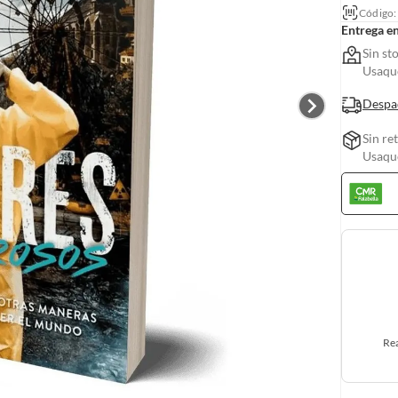
Código
Entrega e
Sin st
Usaquc
Despa
Sin re
Usaquc
Rea