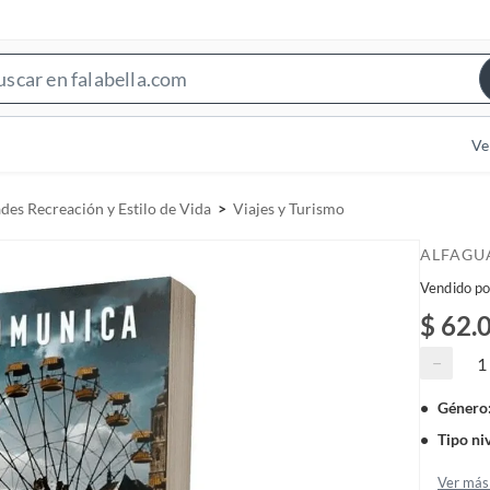
S
e
a
Ve
r
c
des Recreación y Estilo de Vida
Viajes y Turismo
h
B
ALFAGU
a
Vendido po
r
$ 62.
−
Género
Tipo ni
Ver más 