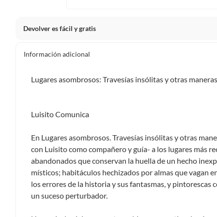
Devolver es fácil y gratis
Queremos que estés feliz con tu compra y que sientas nue
Información adicional
clientes cuentas con garantías y derechos que puedes ejerc
Tienes 5 días hábiles
para devolver por ley.
Lugares asombrosos: Travesías insólitas y otras manera
De conformidad con lo establecido en el artículo 47 de la L
2439 de 2024, el término para que el cliente ejerza su dere
a partir de la recepción del producto, adicional el product
Luisito Comunica
esto es, en su caja original, con los sellos y sin uso.
Tienes 30 días calendario
desde que recibes el producto para
En Lugares asombrosos. Travesías insólitas y otras mane
ciertas categorías no se pueden devolver si cambias de opinión
con Luisito como compañero y guía- a los lugares más rec
Ten en cuenta que hay productos de ciertas categorías no se
abandonados que conservan la huella de un hecho inexpl
personal, alimentos, bebidas, suplementos, medicamentos, vitam
místicos; habitáculos hechizados por almas que vagan 
electrónicos, tecnología, colchones, muebles y máquinas depor
los errores de la historia y sus fantasmas, y pintorescas
Para conocer más sobre el derecho de retracto y nuestra po
un suceso perturbador.
https://www.falabella.com.co/falabella-co/page/legales-in