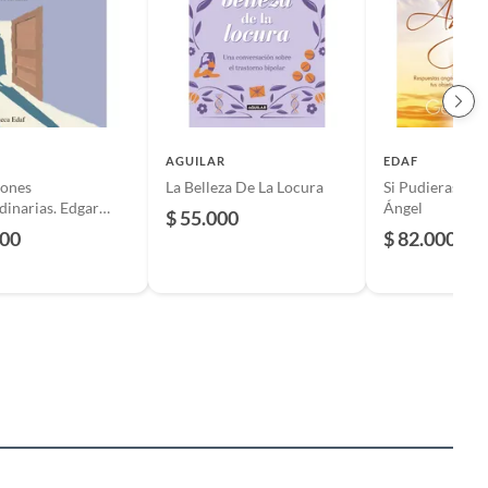
AGUILAR
EDAF
iones
La Belleza De La Locura
Si Pudieras Ha
dinarias. Edgar
Ángel
$ 55.000
oe
000
$ 82.000