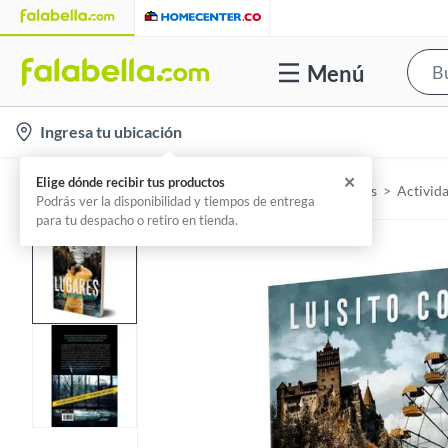
Menú
l
Ingresa tu ubicación
o
c
Home
Libros, papelería y celebraciones - Libros
Activida
a
t
i
o
n
-
i
c
o
n