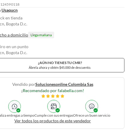
: 124590118
n
Usaqucn
ock en tienda
n, Bogota D.c.
cho a domicilio
Llega mañana
tiro en un punto
n, Bogota D.c.
¿AÚN NO TIENES TU CMR?
Ábrela ahora y obtén $45.000 de descuento.
Vendido por
Solucionesonline Colombia Sas
¡Recomendado por falabella.com!
liza entregas a tiempo
Cumple con sus entregas
Ofrece un buen servicio
Ver todos los productos de este vendedor