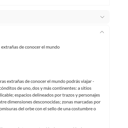
stro respaldo en todo momento. Por eso, como
er si necesitas hacer una devolución.
s extrañas de conocer el mundo
ey 1480 de 2011 en armonía con el artículo 3 de la Ley
cho de retracto será de cinco (5) días hábiles contados
o deberá estar en las mismas condiciones de la entrega;
 pedir su devolución. Ten en cuenta que hay productos de
ras extrañas de conocer el mundo podrás viajar -
:
ónditos de uno, dos y más continentes: a sitios
 pueden devolver si cambias de opinión:
Productos de uso
icable; espacios delineados por trazos y personajes
inas, intangibles, licencias, eléctricos, electrodomésticos,
entre dimensiones desconocidas; zonas marcadas por
tivas.
 comisuras del orbe con el sello de una costumbre o
lítica de devolución ingresa a
formacion-legal-retail
.