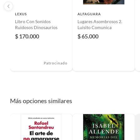
Medidas: 15.0 X 23.0 X 1.0 cm
Número de páginas
280
ISBN: 9789585496798
LEXUS
ALFAGUARA
Temáticas: Juvenil
Libro Con Sonidos
Lugares Asombrosos 2.
Modelo
Lugares
Colección: Youtubers
Ruidosos Dinosaurios
Luisito Comunica
$ 170.000
$ 65.000
Editorial
Alfagua
País de origen
Colomb
Patrocinado
Garantía
1 mes
Más opciones similares
ISBN
978958
Detalle de la garantía
30 Dias