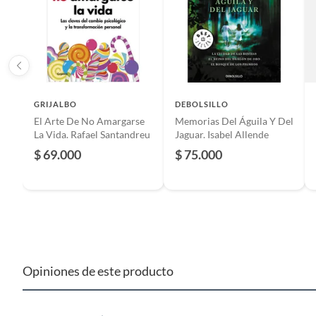
Material
Papel
Número de edición
1
Idioma
Españo
GRIJALBO
DEBOLSILLO
El Arte De No Amargarse
Memorias Del Águila Y Del
La Vida. Rafael Santandreu
Jaguar. Isabel Allende
Tipo de libro
Literat
$ 69.000
$ 75.000
Público recomendado
Todas l
Edad recomendada de uso
12 a má
Opiniones de este producto
Tipo nivel educativo
Básica
Restricciones de uso
No Apl