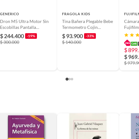
GENERICO
FRAGOLA KIDS
FUJIFI
Dron M5 Ultra Motor Sin
Tina Bañera Plegable Bebe
Cámara
 Asombrosos. Luisito Comunica
Escobillas Pantalla
Termometro Cojin
Fujifil
Obstaculos
Antideslizante Azul
$ 244.400
$ 93.900
-19%
-33%
$ 300.000
$ 140.000
ra
$ 899
$ 969
ia
$ 979.
5496798