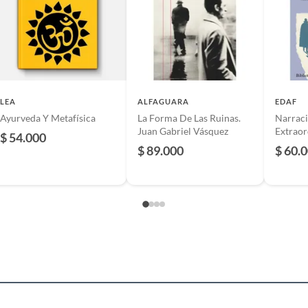
l
LEA
ALFAGUARA
EDAF
Ayurveda Y Metafísica
La Forma De Las Ruinas.
Narrac
Juan Gabriel Vásquez
Extraor
ura y novelas
$ 54.000
Allan P
$ 89.000
$ 60.
as edades
s
ica