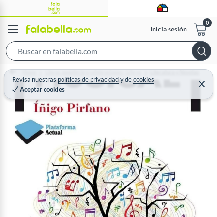
Inicia sesión
S
e
Home
Libros, papelería y celebraciones - Libros
Literatura y Novelas
a
Revisa nuestras
políticas de privacidad
y
de
cookies
C
Aceptar cookies
r
e
r
c
r
a
h
r
B
a
r