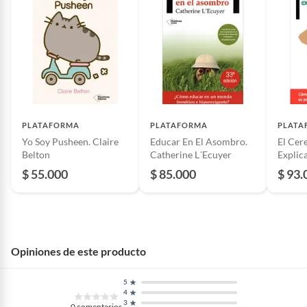
interpersonales, la capacidad de gestión y de liderazgo,
Autor
Pirfano, Iñigo
el desarrollo de las facetas espirituales y de la propia
riqueza interior… Con toda seguridad, este libro le
abrirá al lector insospechados horizontes
Incluye
Libro
Alto
22.0
PLATAFORMA
PLATAFORMA
PLATA
Yo Soy Pusheen. Claire
Educar En El Asombro.
El Cer
Número de páginas
192
Belton
Catherine L´Ecuyer
Explic
Álvaro
$ 55.000
$ 85.000
$ 93.
Ancho
14.0
Editorial
Plataforma
Opiniones de este producto
Modelo
Inteligencia Musical. Íñigo
5
Pirfano
4
3
0
comentarios