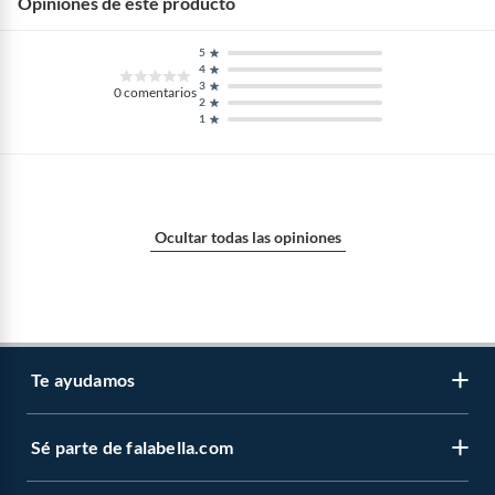
Opiniones de este producto
5
4
3
0
comentarios
2
1
Ocultar todas las opiniones
Te ayudamos
Sé parte de falabella.com
Venta telefónica
Centro de ayuda