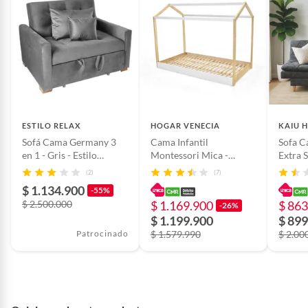
Nivel de confort
Suave
Tipo de estructura
Espuma
Material del tapiz
Tela
ESTILO RELAX
HOGAR VENECIA
KAIU 
Tamaño de la cama
Infantil
Sofá Cama Germany 3
Cama Infantil
Sofa C
en 1 - Gris - Estilo
Montessori Mica -
Extra 
Relax®
Mueble - Mueble
Con Ma
(2)
(7)
$ 1.134.900
-55%
$ 2.500.000
$ 1.169.900
$ 863
-26%
$ 1.199.900
$ 899
Patrocinado
$ 1.579.990
$ 2.00