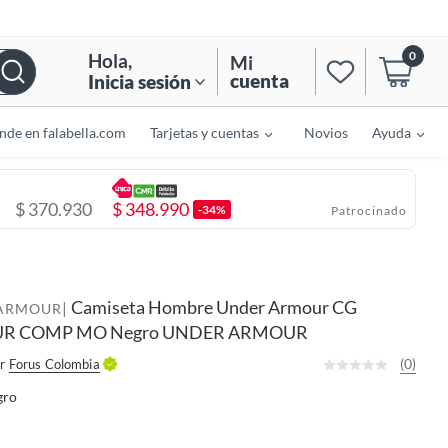
0
Hola
,
Mi
cuenta
Inicia sesión
nde en falabella.com
Tarjetas y cuentas
Novios
Ayuda
$
370.930
$
348.990
-34%
Patrocinado
Camiseta Hombre Under Armour CG
|
ARMOUR
R COMP MO Negro UNDER ARMOUR
(0)
r
Forus Colombia
gro