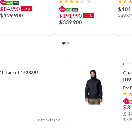
(2)
ARMOUR
COLUMBIA.
$ 84.990
$ 104
-35%
$ 129.900
$ 191.990
$ 209.
-44%
$ 339.900
COL
II Jacket 1533891-
Cha
IN9
Por
F
$
3
$
3
$
52
Patrocinado