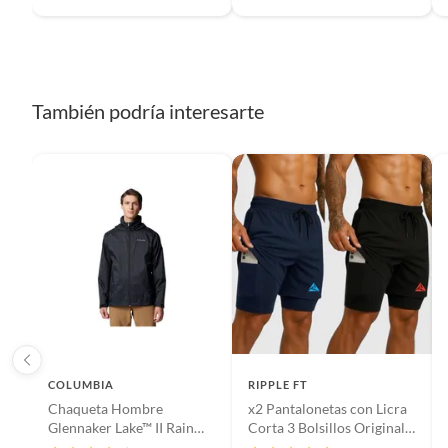
También podría interesarte
COLUMBIA
RIPPLE FT
Chaqueta Hombre
x2 Pantalonetas con Licra
Glennaker Lake™ II Rain
Corta 3 Bolsillos Original
Jacket 2089791-XP9
Ripple