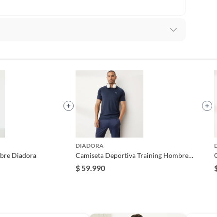
lítica de devolución ingresa a
formacion-legal-retail
.
con solapa
er
DIADORA
g
mbre Diadora
Camiseta Deportiva Training Hombre
Diadora
L
$ 59.990
s capas