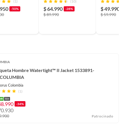
(1)
(10)
Negro
.950
$ 64.990
$ 49.990
-50%
-28%
-1
900
$ 89.990
$ 59.990
UMBIA
queta Hombre Watertight™ II Jacket 1533891-
 COLUMBIA
orus Colombia
(1)
48.990
-34%
70.930
9.900
Patrocinado