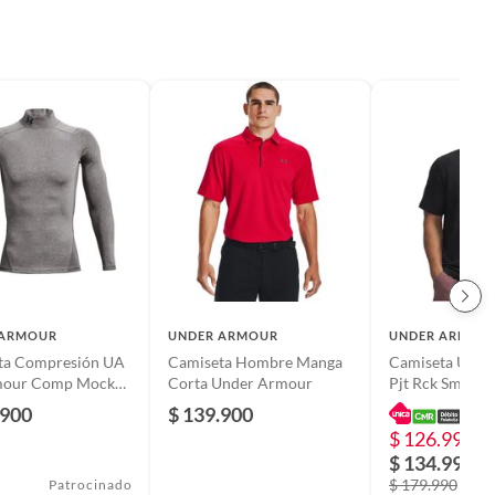
 ARMOUR
UNDER ARMOUR
UNDER ARMOU
ta Compresión UA
Camiseta Hombre Manga
Camiseta Unde
our Comp Mock
Corta Under Armour
Pjt Rck Smpl Br
 1366072-020-
Hombre-Negro
.900
$ 139.900
NDER ARMOUR
$ 126.990
-
$ 134.990
$ 179.990
Patrocinado