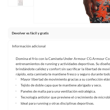
Devolver es fácil y gratis
Queremos que estés feliz con tu compra y que sientas nue
Información adicional
clientes cuentas con garantías y derechos que puedes ejerc
Tienes 5 días hábiles
para devolver por ley.
Domina el frío con la Camiseta Under Armour CG Armour Com
De conformidad con lo establecido en el artículo 47 de la L
entrenamientos de running y actividades deportivas. Su diseño
2439 de 2024, el término para que el cliente ejerza su dere
brindándote calidez y confort sin sacrificar la libertad de mov
a partir de la recepción del producto, adicional el product
rápido, esta camiseta te mantiene fresco y seguro durante tod
esto es, en su caja original, con los sellos y sin uso.
Mayor libertad de movimiento gracias a su confección elást
Tejido de doble capa que te mantiene abrigado y seco.
Tienes 30 días calendario
desde que recibes el producto para
Paneles de malla para una ventilación estratégica.
ciertas categorías no se pueden devolver si cambias de opinión
Tecnología antiolor que previene el crecimiento de microbi
Ten en cuenta que hay productos de ciertas categorías no se
Ideal para running y otras disciplinas deportivas.
personal, alimentos, bebidas, suplementos, medicamentos, vitam
electrónicos, tecnología, colchones, muebles y máquinas depor