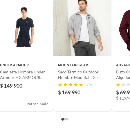
larga
e
EXTIL
UNDER ARMOUR
MOUNTAIN GEAR
ADVAN
gía antiolor
Camiseta Hombre Under
Saco Térmico Outdoor
Buzo C
Armour HG ARMOUR
Hombre Mountain Gear
Algodón
COMP SS Negro UNDER
VINOT
$ 149.900
(79)
ARMOUR
$ 169.990
$ 69.
$ 119.
Patrocinado