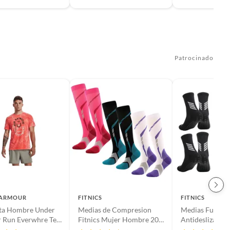
Patrocinado
 ARMOUR
FITNICS
FITNICS
ta Hombre Under
Medias de Compresion
Medias Futbol
 Run Everwhre Tee
Fitnics Mujer Hombre 20-
Antideslizante 
UNDER ARMOUR
30 mmHg Set x 3
Pantorrillera G