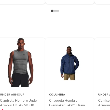
UNDER ARMOUR
COLUMBIA
UNDER
Camiseta Hombre Under
Chaqueta Hombre
Camise
Armour HG ARMOUR
Glennaker Lake™ II Rain
Armour
COMP SL Gris UNDER
Jacket 2089791-TVR
Rojo 