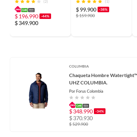
(2)
(1)
COLUMBIA.
$ 99.900
-38%
$ 196.990
$ 159.900
-44%
$ 349.900
COLUMBIA
Chaqueta Hombre Watertight™ 
UHZ COLUMBIA.
Por
Forus Colombia
$
348.990
-34%
$
370.930
$
529.900