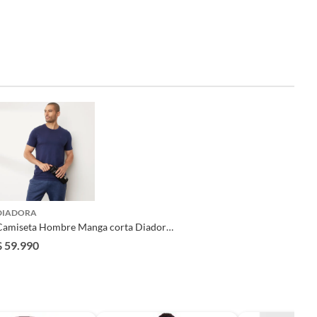
DIADORA
Camiseta Hombre Manga corta Diadora
ifestyle
$ 59.990