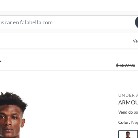
S
e
a
Ve
r
c
A.
h
$
529.900
B
a
r
UNDER 
ARMOU
Vendido po
Color:
Ne