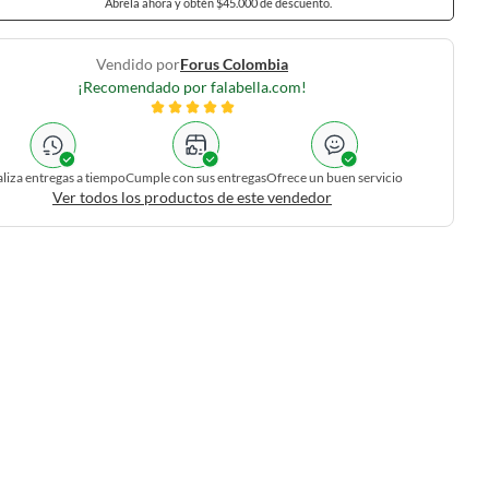
Ábrela ahora y obtén $45.000 de descuento.
Vendido por
Forus Colombia
¡Recomendado por falabella.com!
liza entregas a tiempo
Cumple con sus entregas
Ofrece un buen servicio
Ver todos los productos de este vendedor