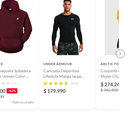
CE
UNDER ARMOUR
ARCTIC FOX
haqueta Sudadera
Camiseta Deportiva
Conjunto de S
 Unisex Color
Lifestyle Manga larga
Mujer Chaquet
INTO
Hombre Under Armour
Mostaza.
(1)
(652)
$ 274.240
-
$ 342.800
900
$ 179.990
-42%
900
Patrocinado