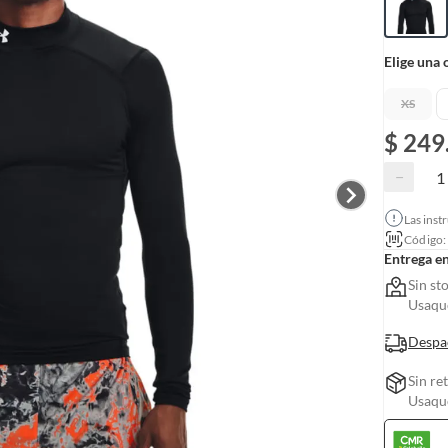
Elige una 
XS
$ 249
−
Las inst
Código
Entrega e
Sin st
Usaquc
Despa
Sin re
Usaquc