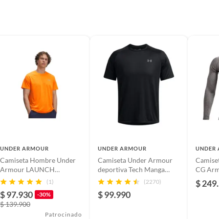
UNDER ARMOUR
UNDER ARMOUR
UNDER
Camiseta Hombre Under
Camiseta Under Armour
Camise
Armour LAUNCH
deportiva Tech Manga
CG Arm
SHORTSLEEVE Naranja
corta Training
Hombre
(1)
(2270)
$ 249
UNDER ARMOUR
Y81 U
$ 97.930
$ 99.990
-30%
$ 139.900
Patrocinado