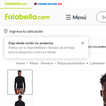
Menú
l
Ingresa tu ubicación
o
c
COLUMBIA
Chaqueta Hombre Watertight™ II Jacket 1533891-UHZ COLUMBI
a
Por
Forus Colombia
t
i
Home
Moda - Hombre
Ropa para hombre
Camisetas
o
n
-
i
c
o
n