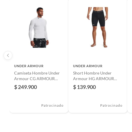
Largo de mangas
Manga 
Género
Hombr
Composición
100% T
UNDER ARMOUR
UNDER ARMOUR
Tecnología del material
Tecnolo
Camiseta Hombre Under
Short Hombre Under
Armour CG ARMOUR
Armour HG ARMOUR
COMP MO Blanco UNDER
LNG SHO Negro UNDER
$ 249.900
$ 139.900
ARMOUR.
ARMOUR
Patrocinado
Patrocinado