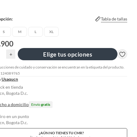
opción:
Tabla de tallas
S
M
L
XL
.900
Elige tus opciones
+
rucciones de cuidado y conservación se encuentran en la etiqueta del producto.
: 124089765
n
Usaqucn
ock en tienda
n, Bogota D.c.
cho a domicilio
Envío
gratis
tiro en un punto
n, Bogota D.c.
¿AÚN NO TIENES TU CMR?