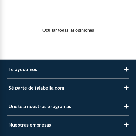
Ocultar todas las opiniones
Te ayudamos
Sé parte de falabella.com
Venta telefónica
Centro de ayuda
Únete a nuestros programas
Vende en falabella.com
Devoluciones y cambios
Nuestros inversionistas
Información legal
Nuestras empresas
CMR Puntos
Trabaja en grupo Falabella