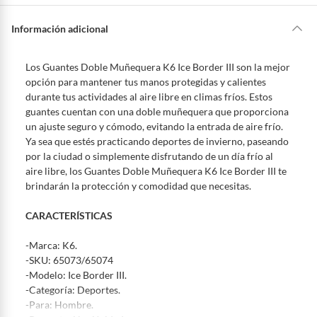
Queremos que estés feliz con tu compra y que sientas nuestro respaldo
en todo momento. Por eso, como clientes cuentas con garantías y
Información adicional
derechos que puedes ejercer si necesitas hacer una devolución.
Tienes 5 días hábiles
para devolver por ley.
Los Guantes Doble Muñequera K6 Ice Border III son la mejor
De conformidad con lo establecido en el artículo 47 de la Ley 1480 de
opción para mantener tus manos protegidas y calientes
2011 en armonía con el artículo 3 de la Ley 2439 de 2024, el término
durante tus actividades al aire libre en climas fríos. Estos
para que el cliente ejerza su derecho de retracto será de cinco (5) días
guantes cuentan con una doble muñequera que proporciona
hábiles contados a partir de la recepción del producto, adicional el
un ajuste seguro y cómodo, evitando la entrada de aire frío.
producto deberá estar en las mismas condiciones de la entrega; esto es,
Ya sea que estés practicando deportes de invierno, paseando
en su caja original, con los sellos y sin uso.
por la ciudad o simplemente disfrutando de un día frío al
Tienes 30 días calendario
desde que recibes el producto para
aire libre, los Guantes Doble Muñequera K6 Ice Border III te
pedir su devolución. Ten en cuenta que hay productos de ciertas
brindarán la protección y comodidad que necesitas.
categorías no se pueden devolver si cambias de opinión:
Ten en cuenta que hay productos de ciertas categorías no se
CARACTERÍSTICAS
pueden devolver si cambias de opinión:
Productos de uso
personal, alimentos, bebidas, suplementos, medicamentos,
-Marca: K6.
vitaminas, intangibles, licencias, eléctricos, electrodomésticos,
-SKU: 65073/65074
electrónicos, tecnología, colchones, muebles y máquinas
-Modelo: Ice Border III.
deportivas.
-Categoría: Deportes.
-Para: Hombre.
Para conocer más sobre el derecho de retracto y nuestra política de