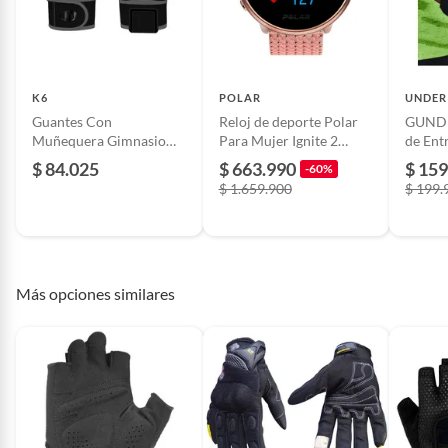
nuestro servicio al cliente.
Material interior
Neopreno
K6
POLAR
UNDER
Guantes Con
Reloj de deporte Polar
GUND
Muñequera Gimnasio
Para Mujer Ignite 2
de Ent
Pesas Gym Hombre Ice
Rosado Rose
UNDE
$ 84.025
$ 663.990
$ 159
-60%
Border
Weight
$ 1.659.900
$ 199.
Hombr
13698
UNDE
Más opciones similares