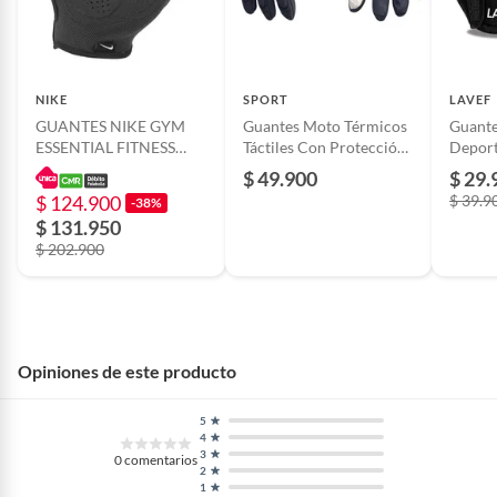
NIKE
SPORT
LAVEF
GUANTES NIKE GYM
Guantes Moto Térmicos
Guante
ESSENTIAL FITNESS
Táctiles Con Protección
Depor
GLV NIKE HOMBRE
Nudillos
Origin
$ 49.900
$ 29.
Corto_
$ 124.900
$ 39.9
-38%
$ 131.950
$ 202.900
Opiniones de este producto
5
4
3
0
comentarios
2
1