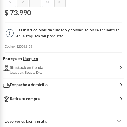
S
M
L
XL
XL
$ 73.990
Las instrucciones de cuidado y conservación se encuentran
en la etiqueta del producto.
Código: 123882403
Entrega en
Usaqucn
Sin stock en tienda
Usaqucn, Bogota D.c.
Despacho a domicilio
Retira tu compra
Devolver es fácil y gratis