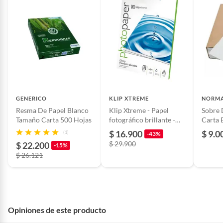
GENERICO
KLIP XTREME
NORM
Resma De Papel Blanco
Klip Xtreme - Papel
Sobre 
Tamaño Carta 500 Hojas
fotográfico brillante -
Carta 
Papel de fotografía
$ 16.900
$ 9.0
(1)
-43%
satinado repelente al
$ 29.900
$ 22.200
-15%
agua
$ 26.121
Opiniones de este producto