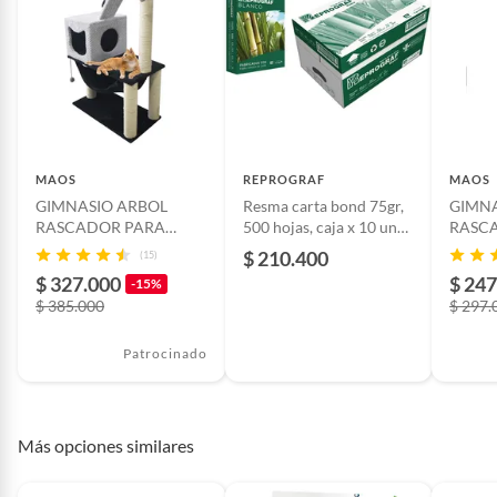
Detalle de la garantía
Todos nuestros productos
cuentan con el respaldo y la
garantía del fabricante o
distribuidor autorizado, lo cual
contribuye a la revisión y
reposición del producto, ante
MAOS
REPROGRAF
MAOS
cualquier falla o avería que
GIMNASIO ARBOL
Resma carta bond 75gr,
GIMNA
corresponda directamente con
RASCADOR PARA
500 hojas, caja x 10 unds
RASC
la fabricación del mismo y
GATO
reprograf
GATO
$ 210.400
(15)
$ 327.000
$ 247
-15%
Material
Papel
$ 385.000
$ 297.
Patrocinado
Más opciones similares