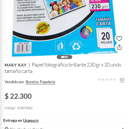
Papel fotográfico brillante 230 gr x 20 unds
MARY KAY
tamaño carta
(0)
Vendido por
Bocetos Papelería
$ 22.300
Código: 122878262
Entrega en
Usaqucn