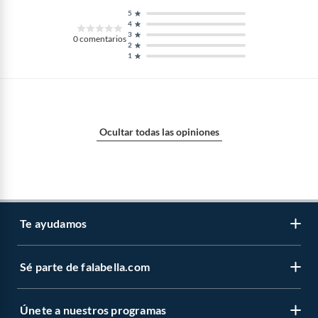
5
4
3
0
comentarios
2
1
Ocultar todas las opiniones
Te ayudamos
Sé parte de falabella.com
Venta telefónica
Centro de ayuda
Únete a nuestros programas
Vende en falabella.com