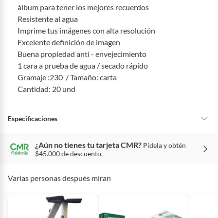
Tienes 30 días calendario
desde que recibes el producto para
álbum para tener los mejores recuerdos
pedir su devolución. Ten en cuenta que hay productos de ciertas
Resistente al agua
categorías no se pueden devolver si cambias de opinión:
Imprime tus imágenes con alta resolución
Ten en cuenta que hay productos de ciertas categorías no se
Excelente definición de imagen
pueden devolver si cambias de opinión:
Productos de uso
Buena propiedad anti - envejecimiento
personal, alimentos, bebidas, suplementos, medicamentos,
1 cara a prueba de agua / secado rápido
vitaminas, intangibles, licencias, eléctricos, electrodomésticos,
Gramaje :230 / Tamaño: carta
electrónicos, tecnología, colchones, muebles y máquinas
deportivas.
Cantidad: 20 und
Para conocer más sobre el derecho de retracto y nuestra política de
devolución ingresa a
https://www.falabella.com.co/falabella-
Especificaciones
co/page/legales-informacion-legal-retail
.
¿Aún no tienes tu tarjeta CMR?
Pídela y obtén
Modelo
Modelo1
$45.000 de descuento.
Varias personas después miran
Color
Blanco
Formato de papel
Carta