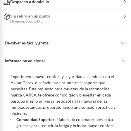
Despacho a domicilio
Sin retiro en un punto
Usaqucn, Bogota D.c.
Devolver es fácil y gratis
Queremos que estés feliz con tu compra y que sientas nuestro respaldo
en todo momento. Por eso, como clientes cuentas con garantías y
Información adicional
derechos que puedes ejercer si necesitas hacer una devolución.
Tienes 5 días hábiles
para devolver por ley.
Experimenta mayor confort y seguridad al caminar con el
De conformidad con lo establecido en el artículo 47 de la Ley 1480 de
Axilar Carex, diseñado para brindarte el soporte que
2011 en armonía con el artículo 3 de la Ley 2439 de 2024, el término
necesitas. Este repuesto para muletas, de la reconocida
para que el cliente ejerza su derecho de retracto será de cinco (5) días
marca CAREX, te ofrece comodidad y bienestar en cada
hábiles contados a partir de la recepción del producto, adicional el
paso. Su diseño universal se adapta a la mayoría de las
producto deberá estar en las mismas condiciones de la entrega; esto es,
muletas estándar, proporcionando una solución práctica y
en su caja original, con los sellos y sin uso.
eficiente.
Tienes 30 días calendario
desde que recibes el producto para
Comodidad Superior:
Elaborado con materiales extra
pedir su devolución. Ten en cuenta que hay productos de ciertas
gruesos para reducir la fatiga y brindar mayor confort
categorías no se pueden devolver si cambias de opinión: