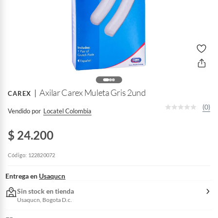
Axilar Carex Muleta Gris 2und
CAREX
(0)
Vendido por
Locatel Colombia
$ 24.200
Código: 122820072
Entrega en
Usaqucn
Sin stock en tienda
Usaqucn, Bogota D.c.