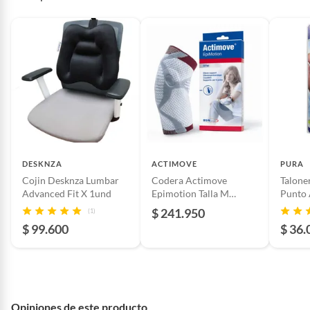
DESKNZA
ACTIMOVE
PURA
Cojin Desknza Lumbar
Codera Actimove
Talone
Advanced Fit X 1und
Epimotion Talla M
Punto 
Blanco
$ 241.950
(1)
$ 99.600
$ 36.
Opiniones de este producto