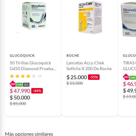
Nombre del
Carex
fabricante o
importador
Cantidad contenida
1
en el empaque
GLUCOQUICK
ROCHE
GLUCO
50 Tirillas Glucoquick
Lancetas Accu Chek
TIRAS
Gd50 Diamond Prueba
Softclix X 200 De Roche
GLUCO
De Glucosa Sangre
50
$ 25.000
(6)
-55%
$ 55.000
$ 46.
$ 49.
$ 47.990
-44%
$ 59.0
$ 50.000
$ 85.000
Más opciones similares