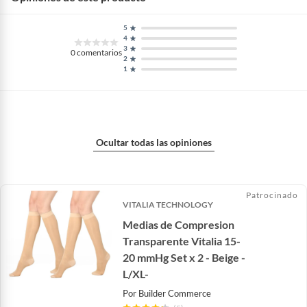
5
4
3
0
comentarios
2
1
Ocultar todas las opiniones
Patrocinado
VITALIA TECHNOLOGY
Medias de Compresion
Transparente Vitalia 15-
20 mmHg Set x 2 - Beige -
L/XL-
Por
Builder Commerce