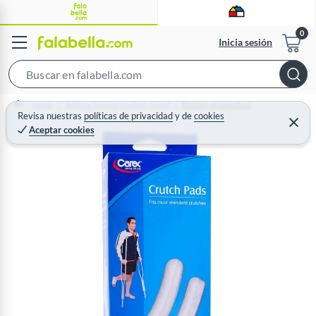
Inicia sesión
S
e
Home
Belleza, higiene y salud - Salud
Equipos ortopédicos
a
Revisa nuestras
políticas de privacidad
y
de
cookies
C
Aceptar cookies
r
e
r
c
r
a
h
r
B
a
r