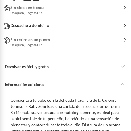
s
d
e
Sin stock en tienda
d
e
Usaqucn, Bogota D.c.
v
o
l
u
c
Despacho a domicilio
i
o
n
e
s
Sin retiro en un punto
Usaqucn, Bogota D.c.
Devolver es fácil y gratis
Queremos que estés feliz con tu compra y que sientas nuestro respaldo
en todo momento. Por eso, como clientes cuentas con garantías y
Información adicional
derechos que puedes ejercer si necesitas hacer una devolución.
Tienes 5 días hábiles
para devolver por ley.
Consiente a tu bebé con la delicada fragancia de la Colonia
De conformidad con lo establecido en el artículo 47 de la Ley 1480 de
Johnsons Baby Sonrisas, una caricia de frescura que perdura.
2011 en armonía con el artículo 3 de la Ley 2439 de 2024, el término
Su fórmula suave, testada dermatológicamente, es ideal para
para que el cliente ejerza su derecho de retracto será de cinco (5) días
la piel sensible de tu pequeño, brindándole una sensación de
hábiles contados a partir de la recepción del producto, adicional el
bienestar y confort durante todo el día. Disfruta de un aroma
producto deberá estar en las mismas condiciones de la entrega; esto es,
ligero y agradable, perfecto para después del baño o en