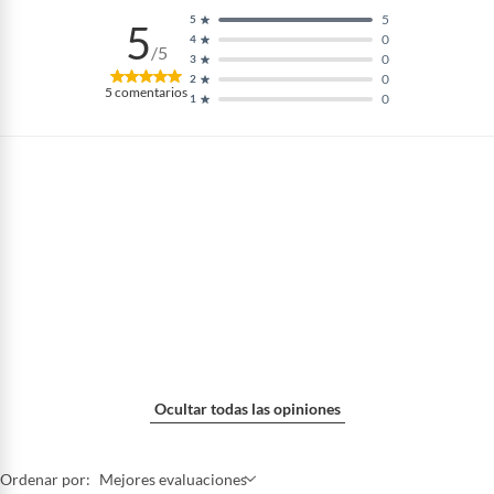
5
5
5
0
4
/5
0
3
0
2
5
comentarios
0
1
Ocultar todas las opiniones
Ordenar por:
Mejores evaluaciones