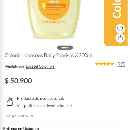
Colonia Johnsons Baby Sonrisas X 200ml
5 (5)
Vendido por
Locatel Colombia
$ 50.900
Producto de uso personal.
Ver políticas de devoluciones
V
e
r
p
o
Código: 122814353
l
í
t
i
c
Entrega en
Usaqucn
a