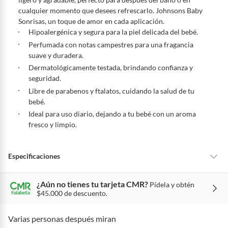
en su caja original, con los sellos y sin uso.
cualquier momento que desees refrescarlo. Johnsons Baby
Tienes 30 días calendario
desde que recibes el producto para
Sonrisas, un toque de amor en cada aplicación.
pedir su devolución. Ten en cuenta que hay productos de ciertas
Hipoalergénica y segura para la piel delicada del bebé.
categorías no se pueden devolver si cambias de opinión:
Perfumada con notas campestres para una fragancia
Ten en cuenta que hay productos de ciertas categorías no se
suave y duradera.
pueden devolver si cambias de opinión:
Productos de uso
Dermatológicamente testada, brindando confianza y
personal, alimentos, bebidas, suplementos, medicamentos,
seguridad.
vitaminas, intangibles, licencias, eléctricos, electrodomésticos,
Libre de parabenos y ftalatos, cuidando la salud de tu
electrónicos, tecnología, colchones, muebles y máquinas
bebé.
deportivas.
Ideal para uso diario, dejando a tu bebé con un aroma
Para conocer más sobre el derecho de retracto y nuestra política de
fresco y limpio.
devolución ingresa a
https://www.falabella.com.co/falabella-
co/page/legales-informacion-legal-retail
.
Especificaciones
¿Aún no tienes tu tarjeta CMR?
Pídela y obtén
Condicion del
Nuevo
$45.000 de descuento.
producto
Varias personas después miran