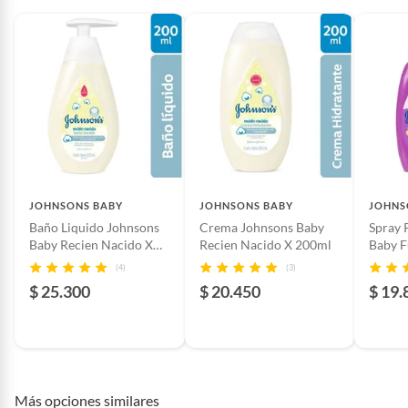
Producto de higiene
Colonia para bebé
para bebé
Registro INVIMA
NSOC50024-12CO
JOHNSONS BABY
JOHNSONS BABY
JOHNS
Baño Liquido Johnsons
Crema Johnsons Baby
Spray 
Baby Recien Nacido X
Recien Nacido X 200ml
Baby F
200ml
X 200
(4)
(3)
$ 25.300
$ 20.450
$ 19.
Más opciones similares