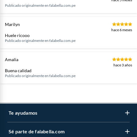
Publicado originalmente en
falabella.com.pe
Marilyn
hace 6 meses
Huele ricooo
Publicado originalmente en
falabella.com.pe
Amalia
hace 3 años
Buena calidad
Publicado originalmente en
falabella.com.pe
Te ayudamos
Sé parte de falabella.com
Venta telefónica