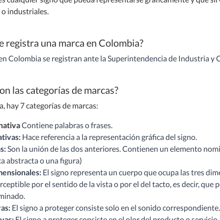
o industriales.
e registra una marca en Colombia?
en Colombia se registran ante la Superintendencia de Industria y 
on las categorías de marcas?
, hay 7 categorías de marcas:
ativa
Contiene palabras o frases.
ativas:
Hace referencia a la representación gráfica del signo.
s:
Son la unión de las dos anteriores. Contienen un elemento nomin
ca abstracta o una figura
)
mensionales:
El signo representa un cuerpo que ocupa las tres dim
rceptible por el sentido de la vista o por el del tacto, es decir, 
minado.
as:
El signo a proteger consiste solo en el sonido correspondiente
ivas:
El signo a proteger consiste en el olor del producto o servicio