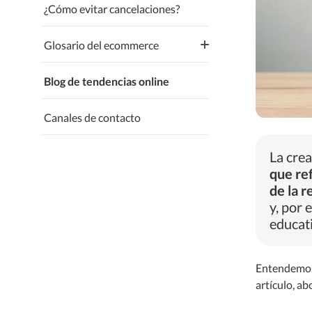
¿Cómo evitar cancelaciones?
Glosario del ecommerce
Blog de tendencias online
A-B
Canales de contacto
C-D
E-F
La cre
que ref
de la r
I-K-L
y, por 
educati
M-N
O-P
Entendemos 
artículo, a
R-S