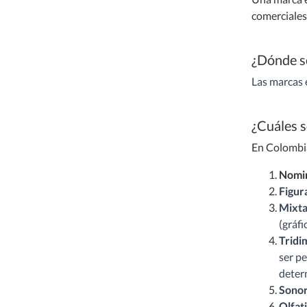
comerciales 
¿Dónde s
Las marcas 
¿Cuáles s
En Colombia
Nomin
Figur
Mixta
(gráfi
Tridi
ser pe
deter
Sonor
Olfat