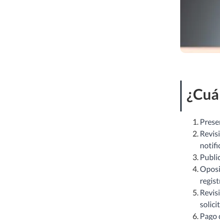
¿Cuál
Presen
Revisi
notifi
Public
Oposic
regist
Revisi
solici
Pago d