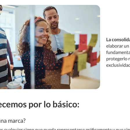
La consolid
elaborar un 
fundamenta
protegerlo 
exclusividad
cemos por lo básico:
una marca?
s cualquier signo que pueda representarse gráficamente y que sirv