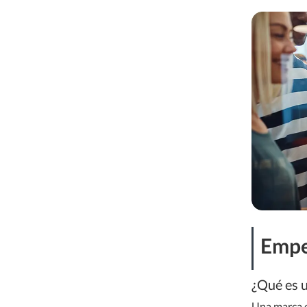
T-V
W-X
Empe
¿Qué es 
Una marca e