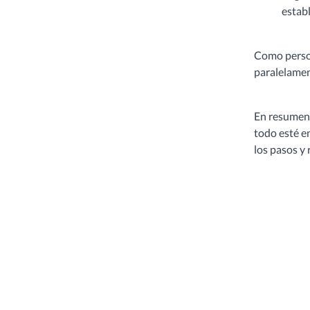
establ
Como person
paralelament
En resumen,
todo esté en
los pasos y