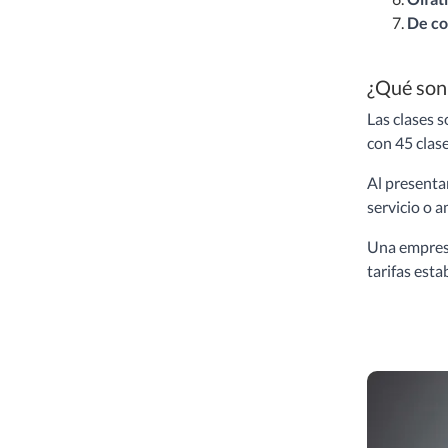
De co
¿Qué son 
Las clases s
con 45 clase
Al presentar
servicio o a
Una empresa
tarifas esta