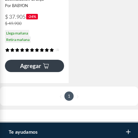
Por BABYON
$ 37.905
-24%
$ 49.900
Llega mañana
Retira mañana
(1)
Agregar
1
Te ayudamos