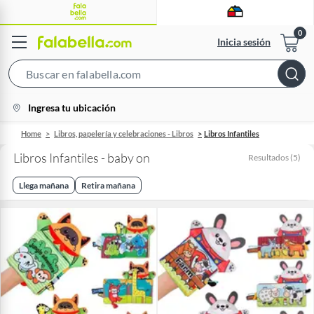
Inicia sesión
Search
Bar
location-
Ingresa tu ubicación
icon
Home
Libros, papelería y celebraciones - Libros
Libros Infantiles
Libros Infantiles - baby on
Resultados
(
5
)
Llega mañana
Retira mañana