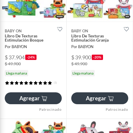
BABY ON
BABY ON
Libro De Texturas
Libro De Texturas
Estimulación Bosque
Estimulación Granja
Por BABYON
Por BABYON
$ 37.904
$ 39.900
-24%
-20%
$ 49.900
$ 49.900
Llega mañana
Llega mañana
(5)
Agregar
Agregar
Patrocinado
Patrocinado