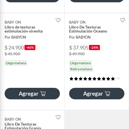
BABY ON
BABY ON
Libro de texturas
Libro De Texturas
estimulación-sirenita
Estimulación Oceano
Por BABYON
Por BABYON
$ 24.900
$ 37.905
-46%
-24%
$ 45.900
$ 49.900
Llega mañana
Llega mañana
Retira mañana
(1)
Agregar
Agregar
BABY ON
Libro De Texturas
Estimulación Granja