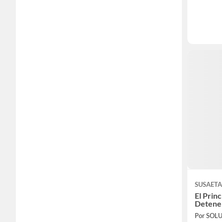
SUSAET
El Prin
Detener