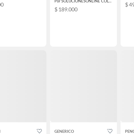
Por SOLUCIONESONLINE COLOMBIA SAS
00
$ 4
$ 189.000
N
GENERICO
PEN