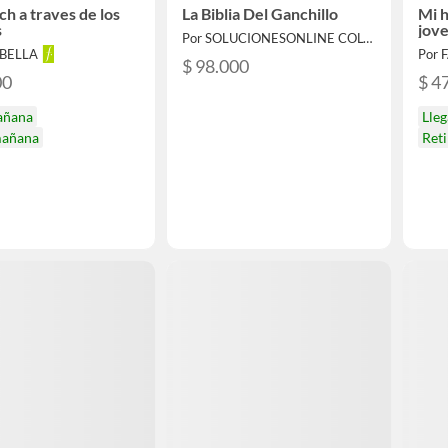
ch a traves de los
La Biblia Del Ganchillo
Mi h
s
jove
Por SOLUCIONESONLINE COLOMBIA SAS
ABELLA
Por 
$ 98.000
00
$ 4
añana
Lle
mañana
Ret