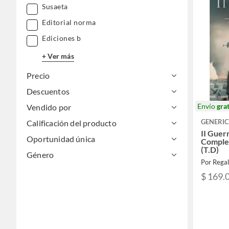
Susaeta
Editorial norma
Ediciones b
+ Ver más
Precio
Descuentos
Envío
grat
Vendido por
GENERI
Calificación del producto
II Guer
Oportunidad única
Comple
(T.D)
Género
Por Rega
$ 169.