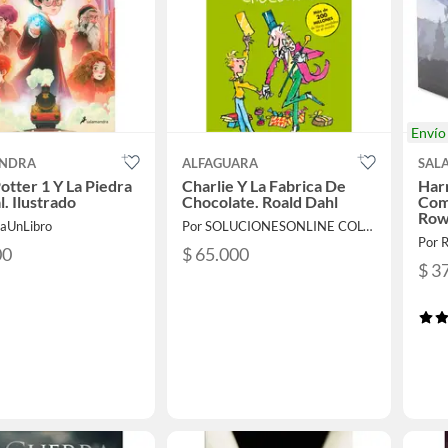
Enví
NDRA
ALFAGUARA
SAL
otter 1 Y La Piedra
Charlie Y La Fabrica De
Harr
l. Ilustrado
Chocolate. Roald Dahl
Comp
Row
laUnLibro
Por SOLUCIONESONLINE COLOMBIA SAS
Por 
00
$ 65.000
$ 3