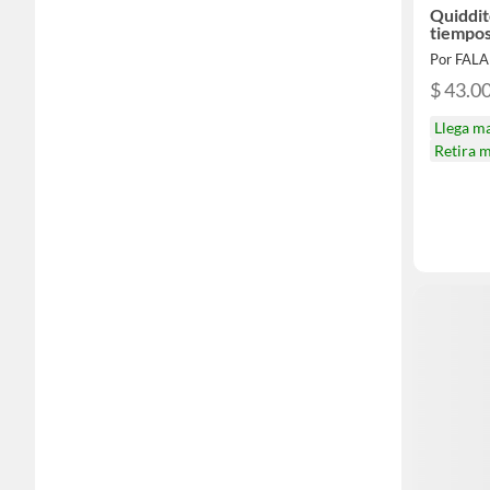
Quiddit
tiempo
Por FAL
$ 43.0
Llega m
Retira 