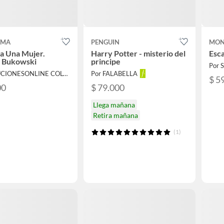
AMA
PENGUIN
MON
a Una Mujer.
Harry Potter - misterio del
Esca
s Bukowski
principe
Por SOLUCIONESONLINE COLOMBIA SAS
Por FALABELLA
$ 5
00
$ 79.000
Llega mañana
Retira mañana
(1)