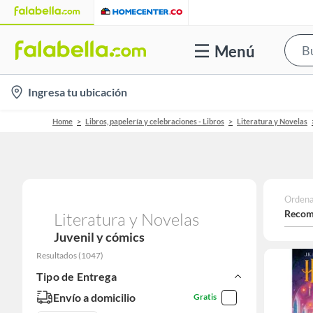
Menú
location-
Ingresa tu ubicación
icon
Home
Libros, papelería y celebraciones - Libros
Literatura y Novelas
Ordena
Recom
Literatura y Novelas
Juvenil y cómics
Resultados
(
1047
)
Tipo de Entrega
Envío a domicilio
Gratis