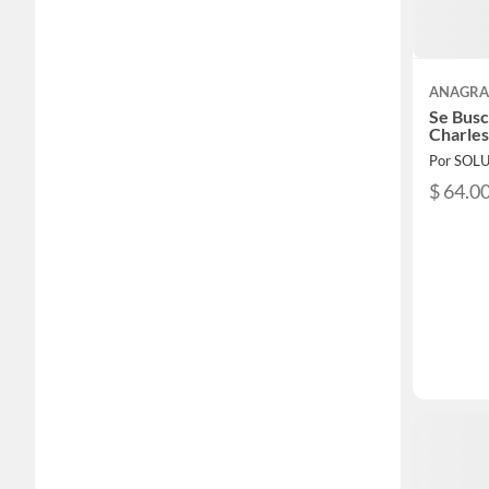
ANAGR
Se Busc
Charle
$ 64.0