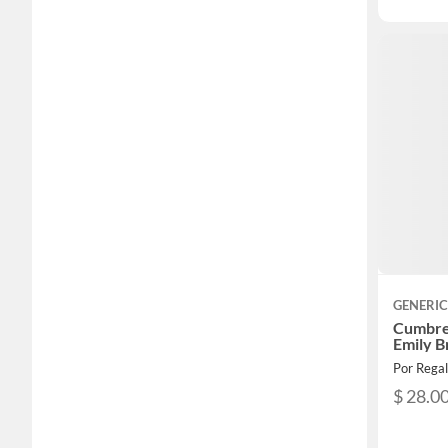
GENERI
Cumbre
Emily B
Por Rega
$ 28.0