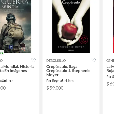
is
CO
DEBOLSILLO
GEN
ra Mundial. Historia
Crepúsculo. Saga
La 
ta En Imágenes
Crepúsculo 1. Stephenie
Roja
Meyer
laUnLibro
Por RegalaUnLibro
$ 6
000
$ 59.000