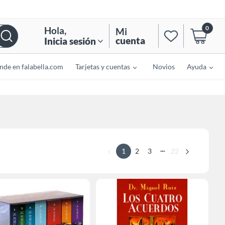
0
Hola
,
Mi
cuenta
Inicia sesión
nde en falabella.com
Tarjetas y cuentas
Novios
Ayuda
...
1
2
3
22