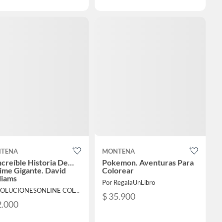
TENA
MONTENA
ncreíble Historia De…
Pokemon. Aventuras Para
lime Gigante. David
Colorear
liams
Por RegalaUnLibro
Por SOLUCIONESONLINE COLOMBIA SAS
$ 35.900
2.000