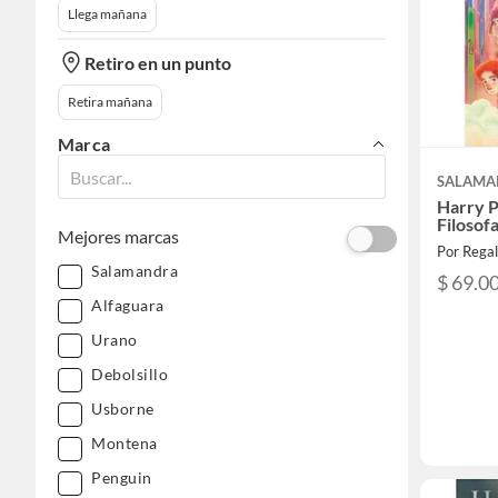
Llega mañana
Retiro en un punto
Retira mañana
Marca
SALAMA
Harry P
Filosofa
Mejores marcas
Por Rega
Salamandra
$ 69.0
Alfaguara
Urano
Debolsillo
Usborne
Montena
Penguin