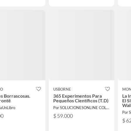
CO
USBORNE
MON
s Borrascosas.
365 Experimentos Para
La I
rontë
Pequeños Científicos (T.D)
El S
Wal
laUnLibro
Por SOLUCIONESONLINE COLOMBIA SAS
00
$ 59.000
$ 6