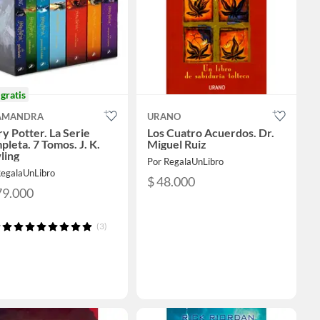
o
gratis
AMANDRA
URANO
y Potter. La Serie
Los Cuatro Acuerdos. Dr.
leta. 7 Tomos. J. K.
Miguel Ruiz
ling
Por RegalaUnLibro
RegalaUnLibro
$ 48.000
79.000
(3)