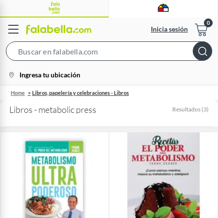
Inicia sesión
Search
Bar
location-
Ingresa tu ubicación
icon
Home
Libros, papelería y celebraciones - Libros
Libros - metabolic press
Resultados
(
3
)