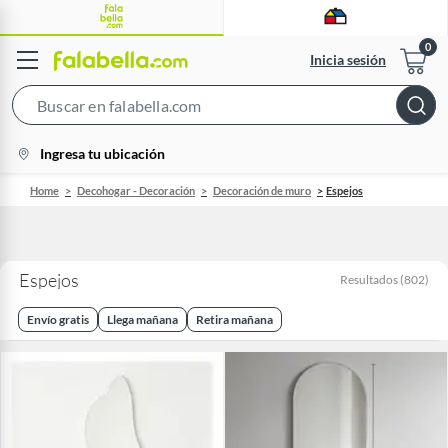
Inicia sesión
Search
Bar
location-
Ingresa tu ubicación
icon
Home
Decohogar - Decoración
Decoración de muro
Espejos
Espejos
Resultados
(
802
)
Envío gratis
Llega mañana
Retira mañana