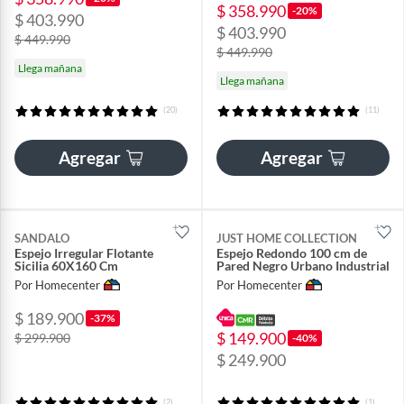
$ 358.990
-20%
$ 403.990
$ 403.990
$ 449.990
$ 449.990
Llega mañana
Llega mañana
(20)
(11)
Agregar
Agregar
SANDALO
JUST HOME COLLECTION
Espejo Irregular Flotante
Espejo Redondo 100 cm de
Sicilia 60X160 Cm
Pared Negro Urbano Industrial
Por Homecenter
Por Homecenter
$ 189.900
-37%
$ 149.900
$ 299.900
-40%
$ 249.900
(2)
(1)