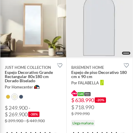
JUST HOME COLLECTION
BASEMENT HOME
Espejo Decorativo Grande
Espejo de piso Decorativo 180
Rectangular 80x180 cm
cm x 90 cm
Dorado Biselado
Por FALABELLA
Por Homecenter
$ 638.990
-20%
$ 718.990
$ 249.900 -
$ 799.990
$ 269.900
-38%
$ 399.900 - $ 449.900
Llega mañana