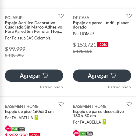
POLASUP
DE CASA
Espejo Acrílico Decorativo
Espejo de pared - mdf - planet
Cuadrado Sin Marco Adhesivo
dorado
Para Pared Sin Perforar Hogar
Por HOMUS
Moderno 120cm
Por Polasup SAS Colombia
$ 153.721
-20%
$ 99.999
$ 192.151
$ 109.999
Agregar
Agregar
Patrocinado
Patrocinado
BASEMENT HOME
BASEMENT HOME
Espejo de piso 160x50 cm
Espejo de pared decorativo
160 x 50 cm
Por FALABELLA
Por FALABELLA
$ 358.990
-20%