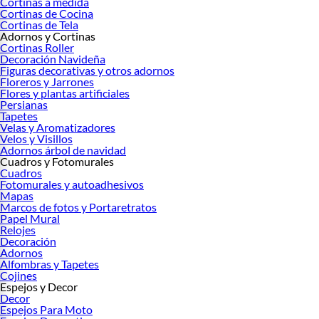
Cortinas a medida
Cortinas de Cocina
Cortinas de Tela
Adornos y Cortinas
Cortinas Roller
Decoración Navideña
Figuras decorativas y otros adornos
Floreros y Jarrones
Flores y plantas artificiales
Persianas
Tapetes
Velas y Aromatizadores
Velos y Visillos
Adornos árbol de navidad
Cuadros y Fotomurales
Cuadros
Fotomurales y autoadhesivos
Mapas
Marcos de fotos y Portaretratos
Papel Mural
Relojes
Decoración
Adornos
Alfombras y Tapetes
Cojines
Espejos y Decor
Decor
Espejos Para Moto