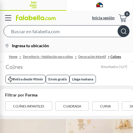
Inicia sesión
Search
Bar
location-
Ingresa tu ubicación
icon
Home
Dormitorio - Habitación para niños
Decoración Infantil
Cojines
Cojines
Resultados
(
127
)
Retira desde 90min
Envío gratis
Llega mañana
Filtrar por
Forma
COJÍNES INFANTILES
CUADRADA
CURVA
D