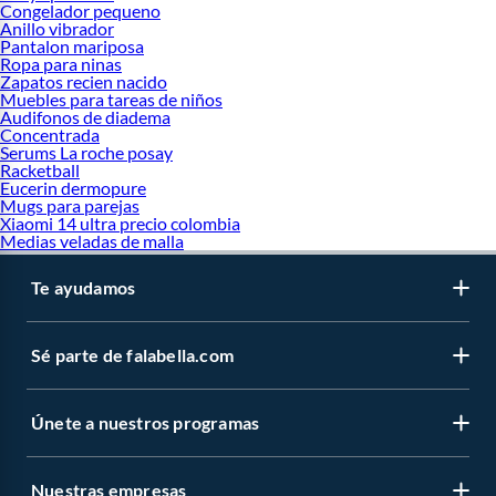
Congelador pequeno
Anillo vibrador
Pantalon mariposa
Ropa para ninas
Zapatos recien nacido
Muebles para tareas de niños
Audifonos de diadema
Concentrada
Serums La roche posay
Racketball
Eucerin dermopure
Mugs para parejas
Xiaomi 14 ultra precio colombia
Medias veladas de malla
Te ayudamos
Sé parte de falabella.com
Únete a nuestros programas
Nuestras empresas