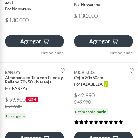
azul
Por Nossarena
Por Nossarena
$ 130.000
$ 130.000
Agregar
Agregar
Patrocinado
Patrocinado
BANZAY
MICA KIDS
Almohada en Tela con Funda y
Cojín 30x50cm
Relleno 70x50 - Naranja
Por FALABELLA
Por BANZAY
$ 42.990
$ 59.900
-25%
$ 49.990
$ 79.900
Retira desde 90min
Envío
gratis
(2)
Agregar
Agregar