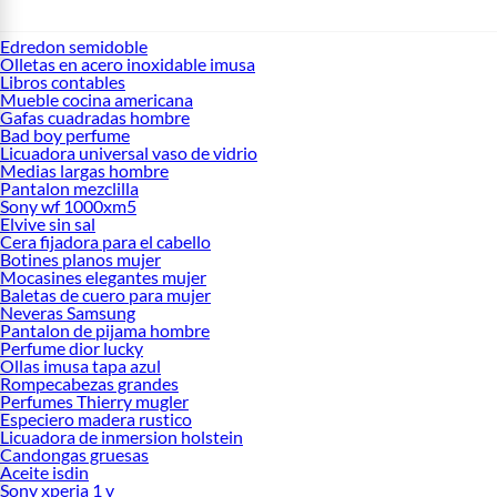
Edredon semidoble
Olletas en acero inoxidable imusa
Libros contables
Mueble cocina americana
Gafas cuadradas hombre
Bad boy perfume
Licuadora universal vaso de vidrio
Medias largas hombre
Pantalon mezclilla
Sony wf 1000xm5
Elvive sin sal
Cera fijadora para el cabello
Botines planos mujer
Mocasines elegantes mujer
Baletas de cuero para mujer
Neveras Samsung
Pantalon de pijama hombre
Perfume dior lucky
Ollas imusa tapa azul
Rompecabezas grandes
Perfumes Thierry mugler
Especiero madera rustico
Licuadora de inmersion holstein
Candongas gruesas
Aceite isdin
Sony xperia 1 v