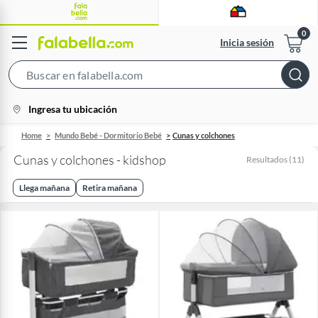
Inicia sesión
Search
Bar
location-
Ingresa tu ubicación
icon
Home
Mundo Bebé - Dormitorio Bebé
Cunas y colchones
Cunas y colchones - kidshop
Resultados
(
11
)
Llega mañana
Retira mañana