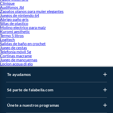
Clinique
Audifonos Jbl
Zapatos planos para mujer elegantes
Juegos de nintendo 64
Abrigo paño gris
Sillas de plastico
Molino electrico para maiz
Kuromi aesthetic
Termo 5 litros
Logitech
Salidas de baño en crochet
Juego de cestas
Telefonía móvil 5g
Cortinas macrame
Juego de mancuernas
Locion acqua di gio
Te ayudamos
Sé parte de falabella.com
Únete a nuestros programas