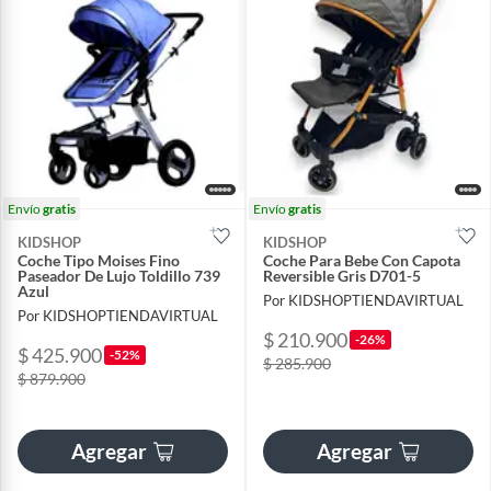
Envío
gratis
Envío
gratis
KIDSHOP
KIDSHOP
Coche Tipo Moises Fino
Coche Para Bebe Con Capota
Paseador De Lujo Toldillo 739
Reversible Gris D701-5
Azul
Por KIDSHOPTIENDAVIRTUAL
Por KIDSHOPTIENDAVIRTUAL
$ 210.900
-26%
$ 425.900
-52%
$ 285.900
$ 879.900
Agregar
Agregar