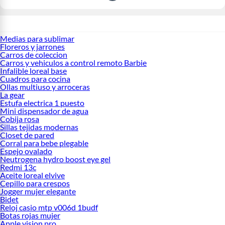
Medias para sublimar
Floreros y jarrones
Carros de coleccion
Carros y vehiculos a control remoto Barbie
Infalible loreal base
Cuadros para cocina
Ollas multiuso y arroceras
La gear
Estufa electrica 1 puesto
Mini dispensador de agua
Cobija rosa
Sillas tejidas modernas
Closet de pared
Corral para bebe plegable
Espejo ovalado
Neutrogena hydro boost eye gel
Redmi 13c
Aceite loreal elvive
Cepillo para crespos
Jogger mujer elegante
Bidet
Reloj casio mtp v006d 1budf
Botas rojas mujer
Apple vision pro