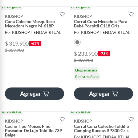
Envío
gratis
Envío
gratis
KIDSHOP
KIDSHOP
Cuna Colecho Mosquitero
Corral Cuna Mecedora Para
Mecedora Negro M-618P
Bebé Portátil C118 Gris
Por KIDSHOPTIENDAVIRTUAL
Por KIDSHOPTIENDAVIRTUAL
$ 319.900
-63%
$ 859.900
$ 233.900
-73%
$ 859.900
Llega mañana
Retira mañana
Agregar
Agregar
Envío
gratis
Envío
gratis
KIDSHOP
KIDSHOP
Coche Tipo Moises Fino
Corral Cuna Colecho Toldillo
Paseador De Lujo Toldillo 739
Camping Ruedas BP300 Gris
Beige
Por KIDSHOPTIENDAVIRTUAL