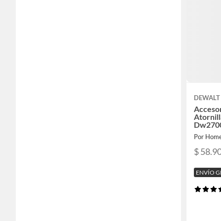
DEWALT
Accesor
Atornil
Dw270
Por Home
$ 58.9
ENVÍO G