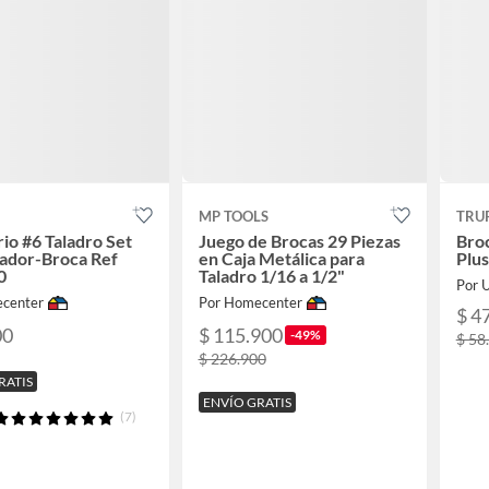
MP TOOLS
TRU
io #6 Taladro Set
Juego de Brocas 29 Piezas
Bro
lador-Broca Ref
en Caja Metálica para
Plus
0
Taladro 1/16 a 1/2"
Por U
center
Por Homecenter
$ 4
00
$ 115.900
-49%
$ 58
$ 226.900
RATIS
ENVÍO GRATIS
(7)