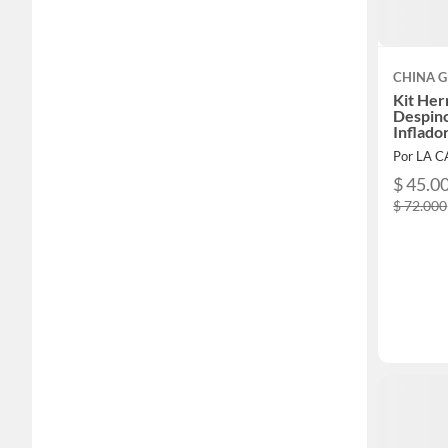
CHINA G
Kit Her
Despinc
Inflado
Por LA 
$ 45.0
$ 72.000