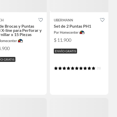
CH
UBERMANN
de Brocas y Puntas
Set de 2 Puntas PH1
 X-line para Perforar y
Por Homecenter
nillar x 15 Piezas
$ 11.900
Homecenter
4.900
ENVÍO GRATIS
ÍO GRATIS
(1)