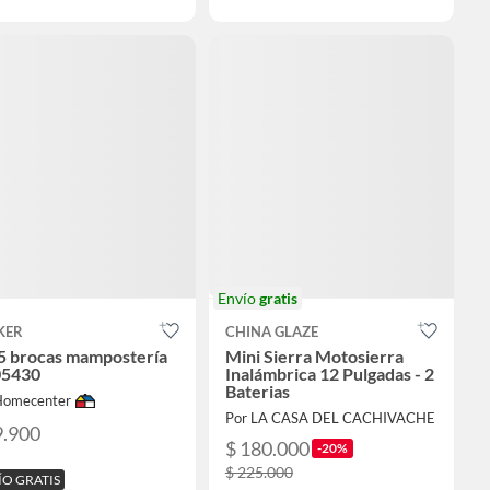
Envío
gratis
KER
CHINA GLAZE
 5 brocas mampostería
Mini Sierra Motosierra
5430
Inalámbrica 12 Pulgadas - 2
Baterias
Homecenter
Por LA CASA DEL CACHIVACHE
9.900
$ 180.000
-20%
$ 225.000
ÍO GRATIS