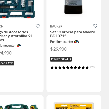
CH
BAUKER
go de Accesorios
Set 13 brocas para taladro
drar y Atornillar 91
BD13715
zas
Por Homecenter
Homecenter
$ 29.900
94.900
ENVÍO GRATIS
ÍO GRATIS
(20)