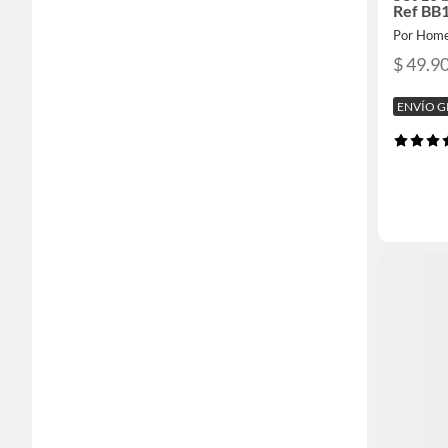
Ref BB
Por Home
$ 49.9
ENVÍO G