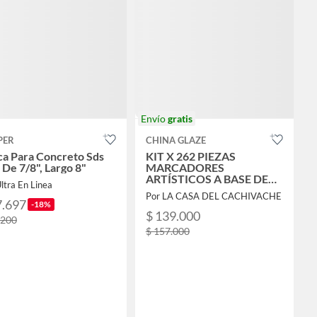
Envío
gratis
PER
CHINA GLAZE
ca Para Concreto Sds
KIT X 262 PIEZAS
 De 7/8", Largo 8"
MARCADORES
ARTÍSTICOS A BASE DE
ltra En Linea
ALCOHOL
Por LA CASA DEL CACHIVACHE
7.697
-18%
$ 139.000
.200
$ 157.000