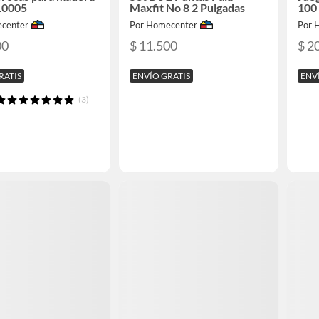
10005
Maxfit No 8 2 Pulgadas
100
center
Por Homecenter
Por 
00
$ 11.500
$ 2
RATIS
ENVÍO GRATIS
ENV
(3)