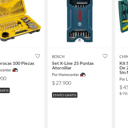
BOSCH
CHI
brocas 100 Piezas
Set X-Line 25 Puntas
Kit 
Atornillar
De 
center
Sin
Por Homecenter
900
Por 
$ 27.900
$ 4
RATIS
$ 72
ENVÍO GRATIS