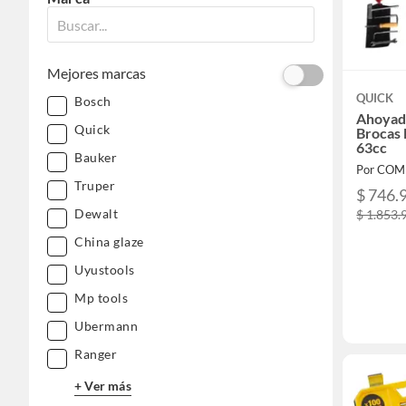
Mejores marcas
QUICK
Bosch
Ahoyad
Quick
Brocas 
63cc
Bauker
Por COM
Truper
$ 746.
Dewalt
$ 1.853.
China glaze
Uyustools
Mp tools
Ubermann
Ranger
+ Ver más