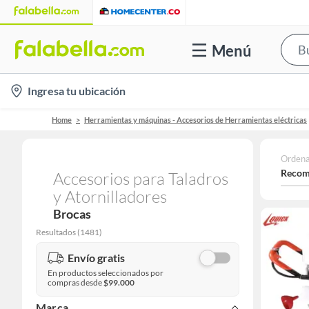
Menú
location-
Ingresa tu ubicación
icon
Home
Herramientas y máquinas - Accesorios de Herramientas eléctricas
Ordena
Recom
Accesorios para Taladros
y Atornilladores
Brocas
Resultados
(
1481
)
Envío gratis
En productos seleccionados por
compras desde
$99.000
Marca