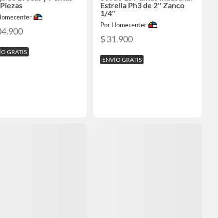
 Piezas
Estrella Ph3 de 2'' Zanco
1/4''
Homecenter
Por Homecenter
04.900
$ 31.900
ÍO GRATIS
ENVÍO GRATIS