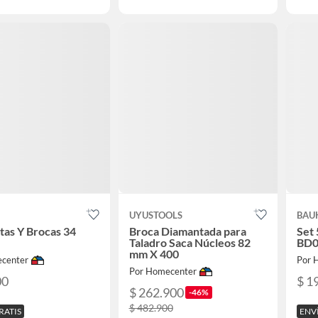
UYUSTOOLS
BAU
tas Y Brocas 34
Broca Diamantada para
Set
Taladro Saca Núcleos 82
BD0
mm X 400
center
Por 
Por Homecenter
00
$ 1
$ 262.900
-46%
$ 482.900
RATIS
ENV