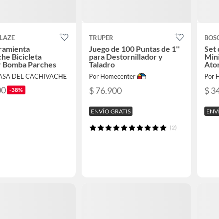
LAZE
TRUPER
BOS
ramienta
Juego de 100 Puntas de 1''
Set 
he Bicicleta
para Destornillador y
Mini
r Bomba Parches
Taladro
Ator
CASA DEL CACHIVACHE
Por Homecenter
Por 
00
$ 76.900
$ 3
-38%
ENVÍO GRATIS
ENV
(2)