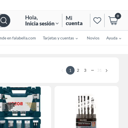
0
Hola
,
Mi
cuenta
Inicia sesión
nde en falabella.com
Tarjetas y cuentas
Novios
Ayuda
...
1
2
3
31