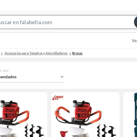
Search
Bar
Ve
Accesorios para Taladros y Atornilladores
Brocas
r por
:
endados