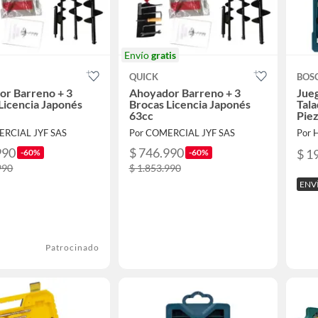
Envío
gratis
QUICK
BOS
or Barreno + 3
Ahoyador Barreno + 3
Jue
Licencia Japonés
Brocas Licencia Japonés
Tala
63cc
Pie
ERCIAL JYF SAS
Por COMERCIAL JYF SAS
Por 
990
$ 746.990
$ 1
-60%
-60%
990
$ 1.853.990
ENV
Patrocinado